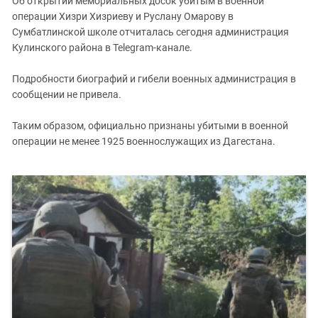
Об открытии мемориальных досок убитым в военной
Южный Кавказ
операции Хизри Хизриеву и Руслану Омарову в
ЮФО
Сумбатлинской школе отчиталась сегодня администрация
Кулинского района в Telegram-канале.
Подробности биографий и гибели военных администрация в
сообщении не привела.
Таким образом, официально признаны убитыми в военной
операции не менее 1925 военнослужащих из Дагестана.