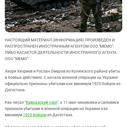
ЗАСТАВЛЯЕТ
Дагестан
КАВКАЗ ЗА ПАЛЕСТИНУ
Ингушетия
ИНАКОМЫСЛИЕ В ЧЕЧНЕ
Кабардино-Балкария
ПРЕСЛЕДОВАНИЕ АКТИВИСТОВ
МОБИЛИЗАЦИЯ И ПРОТЕСТЫ
Калмыкия
НАСТОЯЩИЙ МАТЕРИАЛ (ИНФОРМАЦИЯ) ПРОИЗВЕДЕН И
Карачаево-Черкесия
РАСПРОСТРАНЕН ИНОСТРАННЫМ АГЕНТОМ ООО "МЕМО",
Краснодарский край
ЛИБО КАСАЕТСЯ ДЕЯТЕЛЬНОСТИ ИНОСТРАННОГО АГЕНТА
Нагорный Карабах
ООО "МЕМО".
Российская Федерация
Хизри Хизриев и Руслан Омаров из Кулинского района убиты
Ростовская область
в боевых действиях. С начала военной операции на Украине
официально признаны убитыми как минимум 1925 бойцов из
Северная Осетия - Алания
Дагестана.
СКФО
Ставропольский край
Как писал "
Кавказский узел
", к 11 мая чиновники и силовики
признали убитыми в военной операции на Украине как
Чечня
минимум
1923 бойцов
из Дагестана.
Южная Осетия