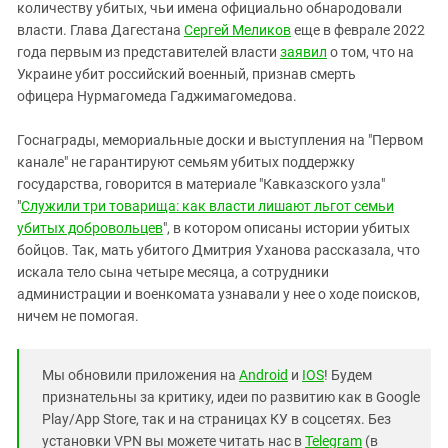
количеству убитых, чьи имена официально обнародовали
власти. Глава Дагестана
Сергей Меликов
еще в феврале 2022
года первым из представителей власти
заявил
о том, что на
Украине убит российский военный, признав смерть
офицера Нурмагомеда Гаджимагомедова.
Госнаграды, мемориальные доски и выступления на "Первом
канале" не гарантируют семьям убитых поддержку
государства, говорится в материале "Кавказского узла"
"
Служили три товарища: как власти лишают льгот семьи
убитых добровольцев
", в котором описаны истории убитых
бойцов. Так, мать убитого Дмитрия Уханова рассказала, что
искала тело сына четыре месяца, а сотрудники
администрации и военкомата узнавали у нее о ходе поисков,
ничем не помогая.
Мы обновили приложения на
Android
и
IOS
! Будем
признательны за критику, идеи по развитию как в Google
Play/App Store, так и на страницах КУ в соцсетях. Без
установки VPN вы можете читать нас в
Telegram
(в