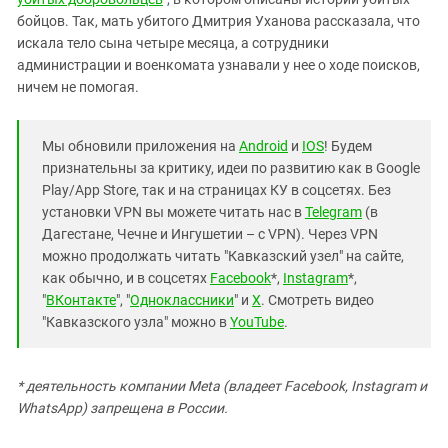
бойцов. Так, мать убитого Дмитрия Уханова рассказала, что
искала тело сына четыре месяца, а сотрудники
администрации и военкомата узнавали у нее о ходе поисков,
ничем не помогая.
Мы обновили приложения на
Android
и
IOS
! Будем
признательны за критику, идеи по развитию как в Google
Play/App Store, так и на страницах КУ в соцсетях. Без
установки VPN вы можете читать нас в
Telegram
(в
Дагестане, Чечне и Ингушетии – с VPN). Через VPN
можно продолжать читать "Кавказский узел" на сайте,
как обычно, и в соцсетях
Facebook
*,
Instagram
*,
"
ВКонтакте
", "
Одноклассники
" и
X
. Смотреть видео
"Кавказского узла" можно в
YouTube
.
* деятельность компании Meta (владеет Facebook, Instagram и
WhatsApp) запрещена в России.