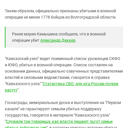
Таким образом, официально признаны убитыми в военной
операции не менее 1778 бойцов из Волгоградской области.
Ранее мэрия Камышина сообщила, что в военной
операции убит
Александр Деккер
.
"Кавказский узел" ведет поименный список уроженцев СКФО
и ЮФО, убитых в военной операции. Список составлен на
основании данных, официально озвученных представителями
властей и силовыми ведомствами, говорится в справке
"Кавказского узла" "
Статистика СВО: для юга России потери
растут
".
Госнаграды, мемориальные доски и выступления на "Первом
канале" не гарантируют семьям убитых поддержку
государства, говорится в материале "Кавказского узла"
"
Служили три товарища: как власти лишают льгот семьи
убитых добровольцев
", в котором описаны истории убитых