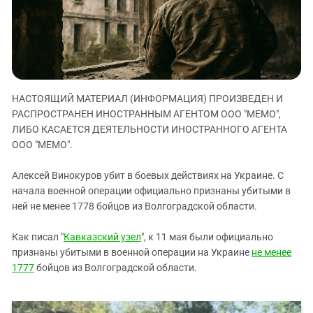
ЗАСТАВЛЯЕТ
Дагестан
КАВКАЗ ЗА ПАЛЕСТИНУ
Ингушетия
ИНАКОМЫСЛИЕ В ЧЕЧНЕ
Кабардино-Балкария
ПРЕСЛЕДОВАНИЕ АКТИВИСТОВ
МОБИЛИЗАЦИЯ И ПРОТЕСТЫ
Калмыкия
НАСТОЯЩИЙ МАТЕРИАЛ (ИНФОРМАЦИЯ) ПРОИЗВЕДЕН И
Карачаево-Черкесия
РАСПРОСТРАНЕН ИНОСТРАННЫМ АГЕНТОМ ООО "МЕМО",
Краснодарский край
ЛИБО КАСАЕТСЯ ДЕЯТЕЛЬНОСТИ ИНОСТРАННОГО АГЕНТА
Нагорный Карабах
ООО "МЕМО".
Российская Федерация
Алексей Винокуров убит в боевых действиях на Украине. С
Ростовская область
начала военной операции официально признаны убитыми в
ней не менее 1778 бойцов из Волгоградской области.
Северная Осетия - Алания
СКФО
Как писал "
Кавказский узел
", к 11 мая были официально
Ставропольский край
признаны убитыми в военной операции на Украине
не менее
1777
бойцов из Волгоградской области.
Чечня
Южная Осетия