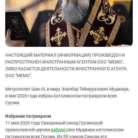
ЗАСТАВЛЯЕТ
Дагестан
КАВКАЗ ЗА ПАЛЕСТИНУ
Ингушетия
ИНАКОМЫСЛИЕ В ЧЕЧНЕ
Кабардино-Балкария
ПРЕСЛЕДОВАНИЕ АКТИВИСТОВ
МОБИЛИЗАЦИЯ И ПРОТЕСТЫ
Калмыкия
Карачаево-Черкесия
Краснодарский край
НАСТОЯЩИЙ МАТЕРИАЛ (ИНФОРМАЦИЯ) ПРОИЗВЕДЕН И
РАСПРОСТРАНЕН ИНОСТРАННЫМ АГЕНТОМ ООО "МЕМО",
Нагорный Карабах
ЛИБО КАСАЕТСЯ ДЕЯТЕЛЬНОСТИ ИНОСТРАННОГО АГЕНТА
Российская Федерация
ООО "МЕМО".
Ростовская область
Митрополит Шио III, в миру Элизбар Теймуразович Муджири,
Северная Осетия - Алания
в мае 2026 года избран католикосом-патриархом всея
СКФО
Грузии.
Ставропольский край
Избрание патриархом
Чечня
11 мая 2026 года Священный синод Грузинской
Южная Осетия
православной церкви
избрал
Шио Муджири католикосом-
патриархом всея Грузии. Из 39 членов Синода его