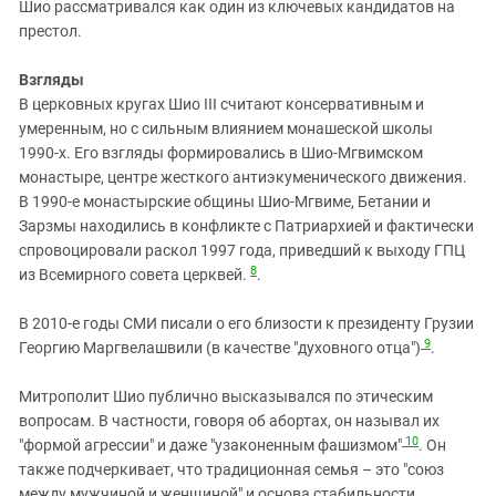
Шио рассматривался как один из ключевых кандидатов на
престол.
Взгляды
В церковных кругах Шио III считают консервативным и
умеренным, но с сильным влиянием монашеской школы
1990‑х. Его взгляды формировались в Шио‑Мгвимском
монастыре, центре жесткого антиэкуменического движения.
В 1990‑е монастырские общины Шио‑Мгвиме, Бетании и
Зарзмы находились в конфликте с Патриархией и фактически
спровоцировали раскол 1997 года, приведший к выходу ГПЦ
8
из Всемирного совета церквей.
.
В 2010‑е годы СМИ писали о его близости к президенту Грузии
9
Георгию Маргвелашвили (в качестве "духовного отца")
.
Митрополит Шио публично высказывался по этическим
вопросам. В частности, говоря об абортах, он называл их
10
"формой агрессии" и даже "узаконенным фашизмом"
. Он
также подчеркивает, что традиционная семья – это "союз
между мужчиной и женщиной" и основа стабильности