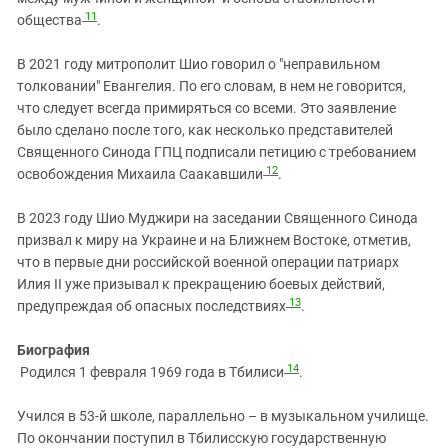
11
общества
.
В 2021 году митрополит Шио говорил о "неправильном
толковании" Евангелия. По его словам, в нем не говорится,
что следует всегда примиряться со всеми. Это заявление
было сделано после того, как несколько представителей
Священного Синода ГПЦ подписали петицию с требованием
12
освобождения Михаила Саакавшили
.
В 2023 году Шио Муджири на заседании Священного Синода
призвал к миру на Украине и на Ближнем Востоке, отметив,
что в первые дни российской военной операции патриарх
Илия II уже призывал к прекращению боевых действий,
13
предупреждая об опасных последствиях
.
Биография
14
Родился 1 февраля 1969 года в Тбилиси
.
Учился в 53‑й школе, параллельно – в музыкальном училище.
По окончании поступил в Тбилисскую государственную