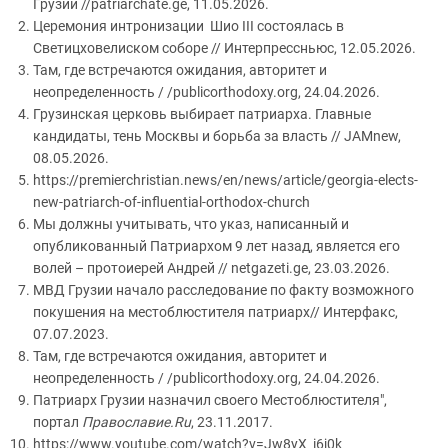
Грузии //patriarchate.ge, 11.05.2026.
Церемония интронизации Шио III состоялась в
Светицховелиском соборе // Интерпрессньюс, 12.05.2026.
Там, где встречаются ожидания, авторитет и
неопределенность / /publicorthodoxy.org, 24.04.2026.
Грузинская церковь выбирает патриарха. Главные
кандидаты, тень Москвы и борьба за власть // JAMnew,
08.05.2026.
https://premierchristian.news/en/news/article/georgia-elects-
new-patriarch-of-influential-orthodox-church
Мы должны учитывать, что указ, написанный и
опубликованный Патриархом 9 лет назад, является его
волей – протоиерей Андрей // netgazeti.ge, 23.03.2026.
МВД Грузии начало расследование по факту возможного
покушения на местоблюстителя патриарх// Интерфакс,
07.07.2023.
Там, где встречаются ожидания, авторитет и
неопределенность / /publicorthodoxy.org, 24.04.2026.
Патриарх Грузии назначил своего Местоблюстителя",
портал
Православие.Ru
, 23.11.2017.
https://www.youtube.com/watch?v=Jw8yX_i6j0k