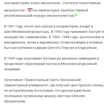
консерваторию, класс виолончели. Считался талантливым
музыкантом
, на первом курсе выиграл первый
15
республиканский конкурс виолончелистов
В 1991 году, после трех курсов консерватории, уходит в
Шио‑Мгвимский монастырь. В 1993 году принимает постриг в
монашество с именем Шио. В 1995–1998 годы рукоположен в
иеродиакона, затем в иеромонаха, позже возведен в игумена,
был настоятелем в церкви Святого Георгия в Клдисубани.
В 1999 году оканчивает Батумскую духовную семинарию и
продолжает образование заочно в Московской духовной
академии.
Оканчивает Православный Свято‑Тихоновский
гуманитарный университет, где получает докторскую степень
по историческому богословию. Его диссертация была
посвящена грузинскому монаху, святому Алексею
Шушанскому.