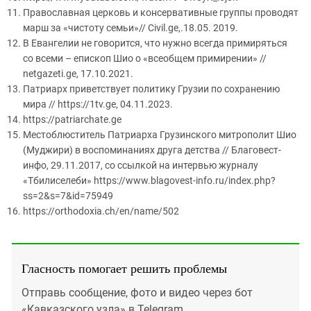
Православная церковь и консервативные группы проводят
марш за «чистоту семьи»// Civil.ge,.18.05. 2019.
В Евангелии не говорится, что нужно всегда примиряться
со всеми – епископ Шио о «всеобщем примирении» //
netgazeti.ge, 17.10.2021.
Патриарх приветствует политику Грузии по сохранению
мира // https://1tv.ge, 04.11.2023.
https://patriarchate.ge
Местоблюститель Патриарха Грузинского митрополит Шио
(Муджири) в воспоминаниях друга детства // Благовест-
инфо, 29.11.2017, со ссылкой на интервью журналу
«Тбилиселеби» https://www.blagovest-info.ru/index.php?
ss=2&s=7&id=75949
https://orthodoxia.ch/en/name/502
Гласность помогает решить проблемы
Отправь сообщение, фото и видео через бот
«Кавказского узла» в Telegram