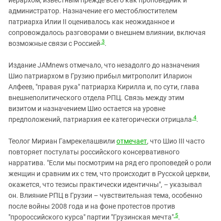
иерархом, известным прежде всего как проповедник и
администратор. Назначение его местоблюстителем
патриарха Илии II оценивалось как неожиданное и
сопровождалось разговорами о внешнем влиянии, включая
3
возможные связи с Россией
.
Издание JAMnews отмечало, что незадолго до назначения
Шио патриархом в Грузию прибыл митрополит Иларион
Алфеев, "правая рука" патриарха Кирилла и, по сути, глава
внешнеполитического отдела РПЦ. Связь между этим
визитом и назначением Шио остается на уровне
4
предположений, патриархия ее категорически отрицала
.
Теолог Мириан Гамрекелашвили
отмечает
, что Шио III часто
повторяет постулаты российского консервативного
нарратива. "Если мы посмотрим на ряд его проповедей о роли
женщин и сравним их с тем, что происходит в Русской церкви,
окажется, что тезисы практически идентичны", – указывал
он. Влияние РПЦ в Грузии – чувствительная тема, особенно
после войны 2008 года и на фоне протестов против
5
"пророссийского курса" партии "Грузинская мечта"
.