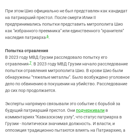
При этом Шио официально не был представлен как кандидат
на патриарший престол. После смерти Илии II
предпринимались попытки представить митрополита Шио
как "избранного преемника" или единственного "хранителя"
6
наследия патриарха
.
Попытка отравления
В 2023 году МВД Грузии расследовало попытку его
7
отравления
. В 2023 году МВД Грузии начало расследование
попытки отравления митрополита Шио. В крови Шио были
обнаружены "тяжелые металлы". Было возбуждено уголовное
дело по обвинению в покушении на убийство. Расследование
до сих пор продолжается.
Эксперты напрямую связывали это событие с борьбой за
будущий патриарший престол. Они
подчеркивали
в
комментариях "Кавказскому узлу", что статус патриарха в
Грузии - политически значимая должность. И власти, и
оппозиция традиционно пытаются влиять на Патриархию, а