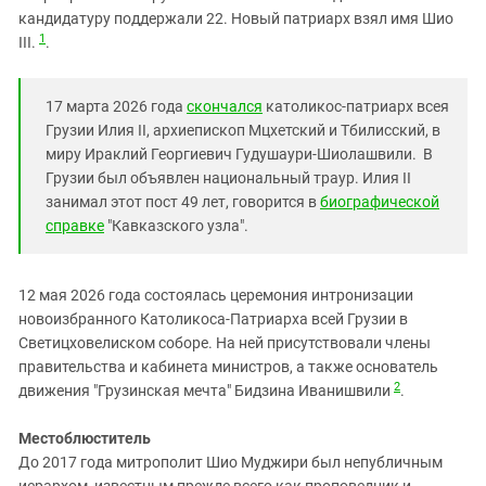
Южный Кавказ
кандидатуру поддержали 22. Новый патриарх взял имя Шио
ЮФО
1
III.
.
17 марта 2026 года
скончался
католикос-патриарх всея
Грузии Илия II, архиепископ Мцхетский и Тбилисский, в
миру Ираклий Георгиевич Гудушаури-Шиолашвили. В
Грузии был объявлен национальный траур. Илия II
занимал этот пост 49 лет, говорится в
биографической
справке
"Кавказского узла".
12 мая 2026 года состоялась церемония интронизации
новоизбранного Католикоса-Патриарха всей Грузии в
Светицховелиском соборе. На ней присутствовали члены
правительства и кабинета министров, а также основатель
2
движения "Грузинская мечта" Бидзина Иванишвили
.
Местоблюститель
До 2017 года митрополит Шио Муджири был непубличным