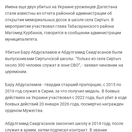
Южный Кавказ
Имена еще двух убитых на Украине уроженцев Дагестана
ЮФО
стали известны из отчета районной администрации об
открытии мемориальных досок в школе села Сиртыч. В
мероприятии участвовал глава Табасаранского района
Магомед Курбанов, говорится в сообщении администрации
муниципалитета.
Убитые Бару Абдусаламов и Абдулгамид Саидгасанов были
выпускниками Сиртычской школы. "Только из села Сиртыч
около 300 человек служат в зоне СВО”, - заявил чиновник на
церемонии.
Бару Абдусаламов - гвардии старший прапорщик, с 2015 по
2016 год служил в Сирии, за что получил медаль. В боевых
действиях на Украине участвовал с 2022 года, был убит в ходе
боевых действий 20 января 2026 года, посмертно награжден
орденом Мужества.
Абдулгамид Саидгасанов закончил школу в 2014 году, после
служил в армии, затем подписал контракт. В звании