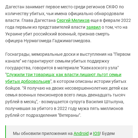
Дагестан занимает первое место среди регионов СКФО по
количеству убитых, чьи имена официально обнародовали
власти. Глава Дагестана
Сергей Меликов
еще в феврале 2022
года первым из представителей власти
заявил
о том, что на
Украине убит российский военный, признав смерть
офицера Нурмагомеда Гаджимагомедова.
Госнаграды, мемориальные доски и выступления на "Первом
канале" не гарантируют семьям убитых поддержку
государства, говорится в материале "Кавказского узла"
"
Служили три товарища: как власти лишают льгот семьи
убитых добровольцев
", в котором описаны истории убитых
бойцов. "Я получаю на двоих несовершеннолетних детей как
семья военных пенсионеров всего лишь двенадцать тысяч
рублей в месяц", - возмущается супруга Василия Штылуна,
получившая за убитого в 2022 году мужа пять миллионов
рублей от подразделения "Ветераны".
Мы обновили приложения на
Android
и
IOS
! Будем