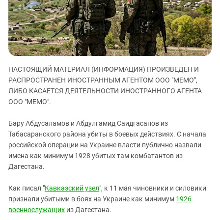
ЗАСТАВЛЯЕТ
Дагестан
КАВКАЗ ЗА ПАЛЕСТИНУ
Ингушетия
ИНАКОМЫСЛИЕ В ЧЕЧНЕ
Кабардино-Балкария
ПРЕСЛЕДОВАНИЕ АКТИВИСТОВ
МОБИЛИЗАЦИЯ И ПРОТЕСТЫ
Калмыкия
НАСТОЯЩИЙ МАТЕРИАЛ (ИНФОРМАЦИЯ) ПРОИЗВЕДЕН И
Карачаево-Черкесия
РАСПРОСТРАНЕН ИНОСТРАННЫМ АГЕНТОМ ООО "МЕМО",
Краснодарский край
ЛИБО КАСАЕТСЯ ДЕЯТЕЛЬНОСТИ ИНОСТРАННОГО АГЕНТА
Нагорный Карабах
ООО "МЕМО".
Российская Федерация
Бару Абдусаламов и Абдулгамид Саидгасанов из
Ростовская область
Табасаранского района убиты в боевых действиях. С начала
российской операции на Украине власти публично назвали
Северная Осетия - Алания
имена как минимум 1928 убитых там комбатантов из
СКФО
Дагестана.
Ставропольский край
Как писал "
Кавказский узел
", к 11 мая чиновники и силовики
Чечня
признали убитыми в боях на Украине как минимум
1926
Южная Осетия
военнослужащих
из Дагестана.