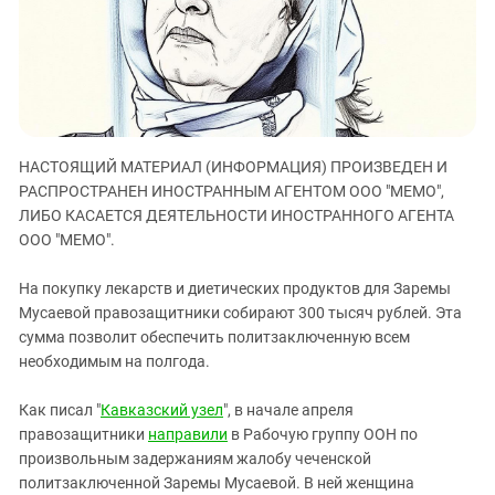
ЗАСТАВЛЯЕТ
Дагестан
КАВКАЗ ЗА ПАЛЕСТИНУ
Ингушетия
ИНАКОМЫСЛИЕ В ЧЕЧНЕ
Кабардино-Балкария
ПРЕСЛЕДОВАНИЕ АКТИВИСТОВ
МОБИЛИЗАЦИЯ И ПРОТЕСТЫ
Калмыкия
Карачаево-Черкесия
НАСТОЯЩИЙ МАТЕРИАЛ (ИНФОРМАЦИЯ) ПРОИЗВЕДЕН И
Краснодарский край
РАСПРОСТРАНЕН ИНОСТРАННЫМ АГЕНТОМ ООО "МЕМО",
ЛИБО КАСАЕТСЯ ДЕЯТЕЛЬНОСТИ ИНОСТРАННОГО АГЕНТА
Нагорный Карабах
ООО "МЕМО".
Российская Федерация
На покупку лекарств и диетических продуктов для Заремы
Ростовская область
Мусаевой правозащитники собирают 300 тысяч рублей. Эта
Северная Осетия - Алания
сумма позволит обеспечить политзаключенную всем
необходимым на полгода.
СКФО
Ставропольский край
Как писал "
Кавказский узел
", в начале апреля
Чечня
правозащитники
направили
в Рабочую группу ООН по
произвольным задержаниям жалобу чеченской
Южная Осетия
политзаключенной Заремы Мусаевой. В ней женщина