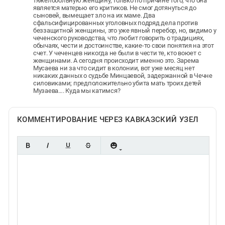
тяжелобольную женщину, только по причине того, что она
является матерью его критиков. Не смог дотянуться до
сыновей, вымещает зло на их маме. Два
сфальсифицированных уголовных подряд дела против
беззащитной женщины, это уже явный перебор, но, видимо у
чеченского руководства, что любит говорить о традициях,
обычаях, чести и достоинстве, какие-то свои понятия на этот
счет. У чеченцев никогда не были в чести те, кто воюет с
женщинами. А сегодня происходит именно это. Зарема
Мусаева ни за что сидит в колонии, вот уже месяц нет
никаких данных о судьбе Минцаевой, задержанной в Чечне
силовиками; предположительно убита мать троих детей
Музаева…. Куда мы катимся?
КОММЕНТИРОВАНИЕ ЧЕРЕЗ КАВКАЗСКИЙ УЗЕЛ