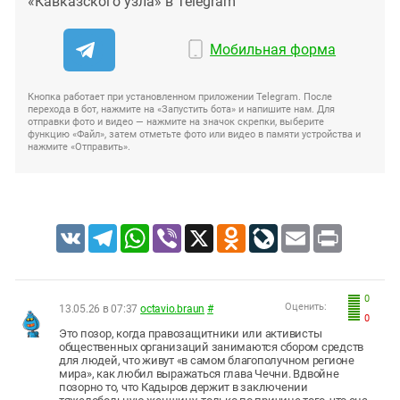
«Кавказского узла» в Telegram
Мобильная форма
Кнопка работает при установленном приложении Telegram. После
перехода в бот, нажмите на «Запустить бота» и напишите нам. Для
отправки фото и видео — нажмите на значок скрепки, выберите
функцию «Файл», затем отметьте фото или видео в памяти устройства и
нажмите «Отправить».
VK
Telegram
WhatsApp
Viber
X
Odnoklassniki
LiveJournal
Email
Print
0
Оценить:
13.05.26 в 07:37
octavio.braun
#
0
Это позор, когда правозащитники или активисты
общественных организаций занимаются сбором средств
для людей, что живут «в самом благополучном регионе
мира», как любил выражаться глава Чечни. Вдвойне
позорно то, что Кадыров держит в заключении