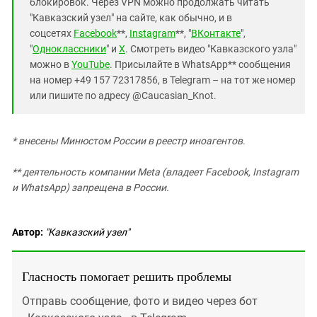
блокировок. Через VPN можно продолжать читать
"Кавказский узел" на сайте, как обычно, и в
соцсетях
Facebook
**,
Instagram
**, "
ВКонтакте
",
"
Одноклассники
" и
X
. Смотреть видео "Кавказского узла"
можно в
YouTube
. Присылайте в WhatsApp** сообщения
на номер +49 157 72317856, в Telegram – на тот же номер
или пишите по адресу @Caucasian_Knot.
* внесены Минюстом России в реестр иноагентов.
** деятельность компании Meta (владеет Facebook, Instagram
и WhatsApp) запрещена в России.
Автор:
"Кавказский узел"
Гласность помогает решить проблемы
Отправь сообщение, фото и видео через бот