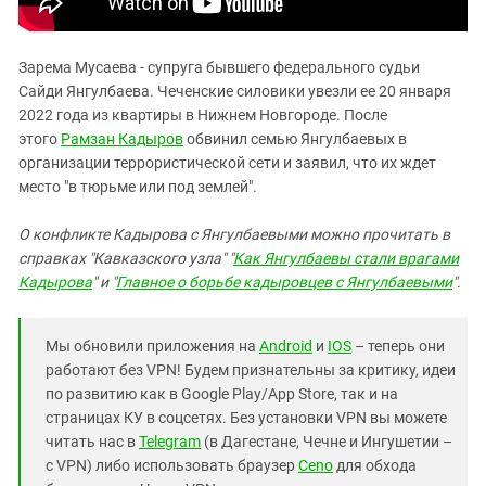
Зарема Мусаева - супруга бывшего федерального судьи
Сайди Янгулбаева. Чеченские силовики увезли ее 20 января
2022 года из квартиры в Нижнем Новгороде. После
этого
Рамзан Кадыров
обвинил семью Янгулбаевых в
организации террористической сети и заявил, что их ждет
место "в тюрьме или под землей".
О конфликте Кадырова с Янгулбаевыми можно прочитать в
справках "Кавказского узла" "
Как Янгулбаевы стали врагами
Кадырова
" и "
Главное о борьбе кадыровцев с Янгулбаевыми
".
Мы обновили приложения на
Android
и
IOS
– теперь они
работают без VPN! Будем признательны за критику, идеи
по развитию как в Google Play/App Store, так и на
страницах КУ в соцсетях. Без установки VPN вы можете
читать нас в
Telegram
(в Дагестане, Чечне и Ингушетии –
с VPN) либо использовать браузер
Ceno
для обхода