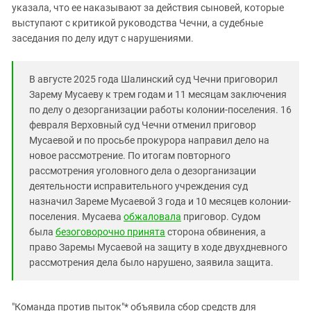
Южный Кавказ
указала, что ее наказывают за действия сыновей, которые
выступают с критикой руководства Чечни, а судебные
ЮФО
заседания по делу идут с нарушениями.
В августе 2025 года Шалинский суд Чечни приговорил
Зарему Мусаеву к трем годам и 11 месяцам заключения
по делу о дезорганизации работы колонии-поселения. 16
февраля Верховный суд Чечни отменил приговор
Мусаевой и по просьбе прокурора направил дело на
новое рассмотрение. По итогам повторного
рассмотрения уголовного дела о дезорганизации
деятельности исправительного учреждения суд
назначил Зареме Мусаевой 3 года и 10 месяцев колонии-
поселения. Мусаева
обжаловала
приговор. Судом
была
безоговорочно принята
сторона обвинения, а
право Заремы Мусаевой на защиту в ходе двухдневного
рассмотрения дела было нарушено, заявила защита.
"Команда против пыток"* объявила сбор средств для