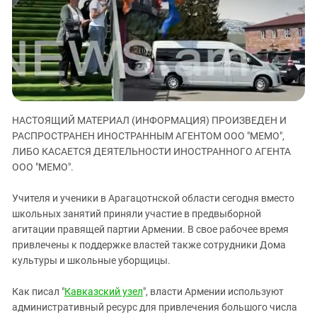
ЗАСТАВЛЯЕТ
Дагестан
КАВКАЗ ЗА ПАЛЕСТИНУ
Ингушетия
ИНАКОМЫСЛИЕ В ЧЕЧНЕ
Кабардино-Балкария
ПРЕСЛЕДОВАНИЕ АКТИВИСТОВ
МОБИЛИЗАЦИЯ И ПРОТЕСТЫ
Калмыкия
Карачаево-Черкесия
НАСТОЯЩИЙ МАТЕРИАЛ (ИНФОРМАЦИЯ) ПРОИЗВЕДЕН И
Краснодарский край
РАСПРОСТРАНЕН ИНОСТРАННЫМ АГЕНТОМ ООО "МЕМО",
Нагорный Карабах
ЛИБО КАСАЕТСЯ ДЕЯТЕЛЬНОСТИ ИНОСТРАННОГО АГЕНТА
Российская Федерация
ООО "МЕМО".
Ростовская область
Учителя и ученики в Арагацотнской области сегодня вместо
Северная Осетия - Алания
школьных занятий приняли участие в предвыборной
агитации правящей партии Армении. В свое рабочее время
СКФО
привлечены к поддержке властей также сотрудники Дома
Ставропольский край
культуры и школьные уборщицы.
Чечня
Как писал "
Кавказский узел
", власти Армении используют
Южная Осетия
административный ресурс для привлечения большого числа