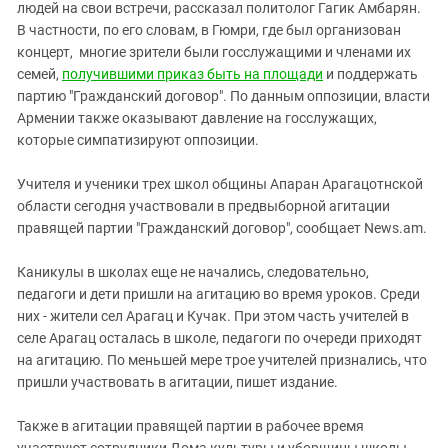
Южный Кавказ
людей на свои встречи, рассказал политолог Гагик Амбарян.
В частности, по его словам, в Гюмри, где был организован
ЮФО
концерт, многие зрители были госслужащими и членами их
семей,
получившими приказ быть на площади
и поддержать
партию "Гражданский договор". По данным оппозиции, власти
Армении также оказывают давление на госслужащих,
которые симпатизируют оппозиции.
Учителя и ученики трех школ общины Апаран Арагацотнской
области сегодня участвовали в предвыборной агитации
правящей партии "Гражданский договор", сообщает News.am.
Каникулы в школах еще не начались, следовательно,
педагоги и дети пришли на агитацию во время уроков. Среди
них - жители сел Арагац и Кучак. При этом часть учителей в
селе Арагац осталась в школе, педагоги по очереди приходят
на агитацию. По меньшей мере трое учителей признались, что
пришли участвовать в агитации, пишет издание.
Также в агитации правящей партии в рабочее время
участвуют сотрудники Дома культуры и уборщицы школы