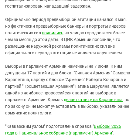
госпитализирован, нападавший задержан.
Официально период предвыборной агитации начался 8 мая,
но фактически предвыборные баннеры и портреты лидеров
политических сил
появились
на улицах городов и сел более
чем за месяц до этой даты. В ЦИК Армении пояснили, что
размещение наружной рекламы политических сил вне
официального периода агитации не является нарушением.
Выборы в парламент Армении намечены на 7 июня. К ним
допущены 17 партий и два блока. "Сильная Армения" Самвела
Карапетяна, наряду с блоком "Армения" Роберта Кочаряна и
партией "Процветающая Армения" Гагика Царукяна, является
одной из наиболее пророссийских партий на выборах в
парламент Армении. Кремль
делает ставку на Карапетяна
, но
по закону он не может участвовать в выборах, указали ранее
армянские политологи.
"Кавказским узлом" подготовлена справка "
Выборы 2026
года в Национальное собрание (парламент) Армении
".