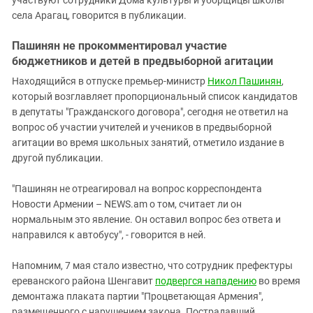
села Арагац, говорится в публикации.
Пашинян не прокомментировал участие
бюджетников и детей в предвыборной агитации
Находящийся в отпуске премьер-министр
Никол Пашинян
,
который возглавляет пропорциональный список кандидатов
в депутаты "Гражданского договора", сегодня не ответил на
вопрос об участии учителей и учеников в предвыборной
агитации во время школьных занятий, отметило издание в
другой публикации.
"Пашинян не отреагировал на вопрос корреспондента
Новости Армении – NEWS.am о том, считает ли он
нормальным это явление. Он оставил вопрос без ответа и
направился к автобусу", - говорится в ней.
Напомним, 7 мая стало известно, что сотрудник префектуры
ереванского района Шенгавит
подвергся нападению
во время
демонтажа плаката партии "Процветающая Армения",
размещенного с нарушением закона. Пострадавший