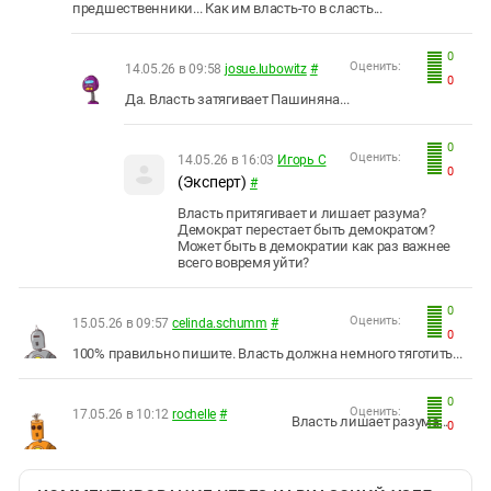
предшественники... Как им власть-то в сласть...
0
Оценить:
14.05.26 в 09:58
josue.lubowitz
#
0
Да. Власть затягивает Пашиняна...
0
Оценить:
14.05.26 в 16:03
Игорь С
0
(Эксперт)
#
Власть притягивает и лишает разума?
Демократ перестает быть демократом?
Может быть в демократии как раз важнее
всего вовремя уйти?
0
Оценить:
15.05.26 в 09:57
celinda.schumm
#
0
100% правильно пишите. Власть должна немного тяготить...
0
Оценить:
17.05.26 в 10:12
rochelle
#
Власть лишает разума...
0