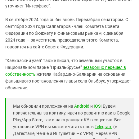
уточняет "Интерфакс".
В сентябре 2024 года он бы вновь Переизбран сенатором. С
сентября 2024 года Салпагаров - член Комитета Совета
Федерации по бюджету и финансовым рынкам, с декабря
2024 года — заместитель председателя этого Комитета,
говорится на сайте Совета Федерации.
"Кавказский узел" также писал, что земельный участок в
национальном парке "Приэльбрусье"
незаконно перешел в
собственность
жителя Кабардино-Балкарии на основании
фальшивого постановления главы села Эльбрус, утверждает
обвинение.
Мы обновили приложения на
Android
и
IOS
! Будем
признательны за критику, идеи по развитию как в Google
Play/App Store, так и на страницах КУ в соцсетях. Без
установки VPN вы можете читать нас в
Telegram
(в
Дагестане, Чечне и Ингушетии – с VPN). Через VPN