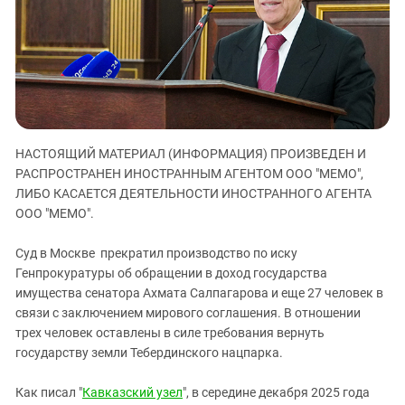
ЗАСТАВЛЯЕТ
Дагестан
КАВКАЗ ЗА ПАЛЕСТИНУ
Ингушетия
ИНАКОМЫСЛИЕ В ЧЕЧНЕ
Кабардино-Балкария
ПРЕСЛЕДОВАНИЕ АКТИВИСТОВ
МОБИЛИЗАЦИЯ И ПРОТЕСТЫ
Калмыкия
Карачаево-Черкесия
НАСТОЯЩИЙ МАТЕРИАЛ (ИНФОРМАЦИЯ) ПРОИЗВЕДЕН И
Краснодарский край
РАСПРОСТРАНЕН ИНОСТРАННЫМ АГЕНТОМ ООО "МЕМО",
Нагорный Карабах
ЛИБО КАСАЕТСЯ ДЕЯТЕЛЬНОСТИ ИНОСТРАННОГО АГЕНТА
Российская Федерация
ООО "МЕМО".
Ростовская область
Суд в Москве прекратил производство по иску
Северная Осетия - Алания
Генпрокуратуры об обращении в доход государства
имущества сенатора Ахмата Салпагарова и еще 27 человек в
СКФО
связи с заключением мирового соглашения. В отношении
Ставропольский край
трех человек оставлены в силе требования вернуть
Чечня
государству земли Тебердинского нацпарка.
Южная Осетия
Как писал "
Кавказский узел
", в середине декабря 2025 года