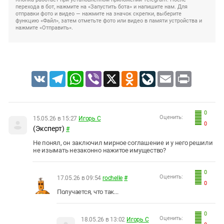
перехода в бот, нажмите на «Запустить бота» и напишите нам. Для
отправки фото и видео — нажмите на значок скрепки, выберите
функцию «Файл», затем отметьте фото или видео в памяти устройства и
нажмите «Отправить».
VK
Telegram
WhatsApp
Viber
X
Odnoklassniki
LiveJournal
Email
Print
0
Оценить:
15.05.26 в 15:27
Игорь С
0
(Эксперт)
#
Не понял, он заключил мирное соглашение и у него решили
не изымать незаконно нажитое имущество?
0
Оценить:
17.05.26 в 09:54
rochelle
#
0
Получается, что так...
0
Оценить:
18.05.26 в 13:02
Игорь С