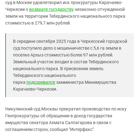
Южный Кавказ
суд в Москве удовлетворил иск прокуратуры Карачаево-
Черкесии о
возврате государству
незаконно отчужденной
ЮФО
земли на территории Тебердинского национального парка
стоимостью в 279,7 млн рублей.
В середине сентября 2025 года в Черкесский городской
суд поступило дело о мошенничестве с 5,6 га земли в
поселке Архыз стоимостью более 97 млн рублей.
Земельный участок входил в состав Тебердинского
национального парка. В присвоении земель
Тебердинского национального
парка
подозревался
замминистра Минимущества
Карачаево-Черкесии.
Никулинский суд Москвы прекратил производство по иску
Генпрокуратуры об обращении в доход государства
имущества сенатора Ахмата Салпагарова в связи с
соглашением сторон, сообщил "Интерфакс".