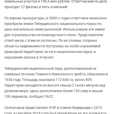
земельные участки и 196,6 млн рублей. Ответчиками по делу
проходят 27 физлиц и пять компаний.
По версии прокуратуры, в 2000-х годах ответчики незаконно
приобрели земли Тебердинского национального парка по
цене значительно ниже рыночной. Использовали эти земли
для строительства пятизвездочного отеля. Представители
ответчиков с этим не согласны. По их словам, спорные
объекты недвижимости построены на особо охраняемой
природной территории, но не в национальном парке, и
нарушения закона в этом нет.
Тебердинский национальный парк, расположенный на
северных склонах Главного Кавказского хребта, образован в
1936 году. Площадь нацпарка 112 606 га, около 80%
территории находится на высоте свыше 2 тысяч метров над
уровнем моря, здесь расположено более 150 озер и свыше
100 ледников, сообщал ТАСС.
Салпагаров представляет КЧР в Совете Федерации с 2015
года, в сентябре 2019 года был переизбран на эту должность,