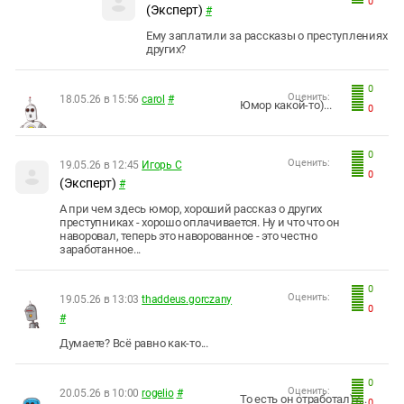
0
(Эксперт)
#
Ему заплатили за рассказы о преступлениях
других?
0
Оценить:
18.05.26 в 15:56
carol
#
Юмор какой-то)...
0
0
Оценить:
19.05.26 в 12:45
Игорь С
0
(Эксперт)
#
А при чем здесь юмор, хороший рассказ о других
преступниках - хорошо оплачивается. Ну и что что он
наворовал, теперь это наворованное - это честно
заработанное...
0
Оценить:
19.05.26 в 13:03
thaddeus.gorczany
0
#
Думаете? Всё равно как-то...
0
Оценить:
20.05.26 в 10:00
rogelio
#
То есть он отработал)?...
0