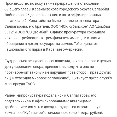
Производство по иску также прекращено в отношении
бывшего главы Карачаевского городского округа Сапарбия
Лайпанова, 26 доверенных лиц и пяти аффилированных
организаций. Ходатайство было заявлено от сенатора
Салпагарова, его братьев, ООО "ИСК Кубанское", АО "Домбай
3012" и ООО "СЗ "Домбай". Однако прокуратура сохранила
исковые требования к трем физическим лицам в части
обращения в доход государства земель Тебердинского
национального парка в Карачаево-Черкесии.
"Суд, рассмотрев условия соглашения, заключенного с целью
урегулирования спора, пришел к выводу, что оно не
противоречит закону и не нарушает прав сторон, прав других
лиц, и утвердил мировое соглашение", - цитирует пресс-службу
Мосгорсуда ТАСС.
Ранее Генпрокуратура подала иск к Салпагарову, его
родственникам и аффилированным с ним лицам с
требованием изъять в доход государства строительную
компанию "Кубанское" стоимостью около 4 млрд рублей,