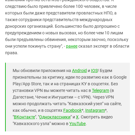
следствию было привлечено более 100 человек, в числе
которых были даже представители провластных НПО, а
также сотрудники представительств международных
донорских организаций. Большинство было допрошено с
предупреждением о новых вызовах, но более чем 10 лицам
были предъявлены обвинения, некоторым заочно, поскольку
они успели покинуть страну", -
ранее
сказал эксперт в области
права.
Мы обновили приложения на
Android
и
IOS
! Будем
признательны за критику, идеи по развитию как в Google
Play/App Store, так и на страницах КУ в соцсетях. Без
установки VPN вы можете читать нас в
Telegram
(в
Дагестане, Чечне и Ингушетии – с VPN). Через VPN
можно продолжать читать "Кавказский узел" на сайте,
как обычно, и в соцсетях
Facebook
*,
Instagram
*,
"
ВКонтакте
", "
Одноклассники
" и
X
. Смотреть видео
"Кавказского узла" можно в
YouTube
.