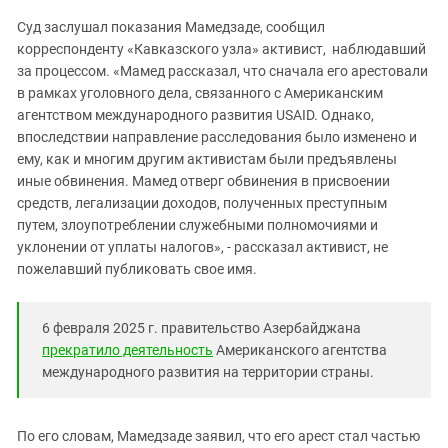
Южный Кавказ
Суд заслушал показания Мамедзаде, сообщил
ЮФО
корреспонденту «Кавказского узла» активист, наблюдавший
за процессом. «Мамед рассказал, что сначала его арестовали
в рамках уголовного дела, связанного с Американским
агентством международного развития USAID. Однако,
впоследствии направление расследования было изменено и
ему, как и многим другим активистам были предъявлены
иные обвинения. Мамед отверг обвинения в присвоении
средств, легализации доходов, полученных преступным
путем, злоупотреблении служебными полномочиями и
уклонении от уплаты налогов», - рассказал активист, не
пожелавший публиковать свое имя.
6 февраля 2025 г. правительство Азербайджана
прекратило деятельность
Американского агентства
международного развития на территории страны.
По его словам, Мамедзаде заявил, что его арест стал частью