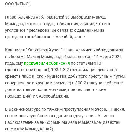
ЗАСТАВЛЯЕТ
ООО "МЕМО".
Дагестан
КАВКАЗ ЗА ПАЛЕСТИНУ
Ингушетия
ИНАКОМЫСЛИЕ В ЧЕЧНЕ
Глава Альянса наблюдателей за выборами Мамед
Мамедзаде отверг в суде, обвинения, заявив, что его
Кабардино-Балкария
ПРЕСЛЕДОВАНИЕ АКТИВИСТОВ
уголовное преследование связано с давлением на
МОБИЛИЗАЦИЯ И ПРОТЕСТЫ
Калмыкия
гражданское общество в Азербайджане.
Карачаево-Черкесия
Как писал "Кавказский узел", глава Альянса наблюдения за
Краснодарский край
выборами Мамед Мамедзаде был задержан 14 марта 2025
Нагорный Карабах
года, ему
предъявили обвинения
по статьям 313
(должностной подлог), 193-1.3.2 (легализация денежных
Российская Федерация
средств либо иного имущества, добытого преступным путем,
Ростовская область
совершенное в крупном размере) и 308.2 (злоупотребление
Северная Осетия - Алания
должностными полномочиями, повлекшие тяжкие
последствия) УК Азербайджана.
СКФО
Ставропольский край
В Бакинском суде по тяжким преступлениям вчера, 11 июня,
состоялось судебное заседание по делу главы Альянса
Чечня
наблюдателей за выборами Мамеда Мамедзаде (известен
Южная Осетия
еще и как Мамед Алпай).