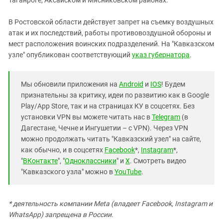
Таганроге, Аксайском и Мясниковском районах.
В Ростовской области действует запрет на съемку воздушных
атак и их последствий, работы противовоздушной обороны и
мест расположения воинских подразделений. На "Кавказском
узле" опубликован соответствующий
указ губернатора
.
Мы обновили приложения на
Android
и
IOS
! Будем
признательны за критику, идеи по развитию как в Google
Play/App Store, так и на страницах КУ в соцсетях. Без
установки VPN вы можете читать нас в
Telegram
(в
Дагестане, Чечне и Ингушетии – с VPN). Через VPN
можно продолжать читать "Кавказский узел" на сайте,
как обычно, и в соцсетях
Facebook
*,
Instagram
*,
"
ВКонтакте
", "
Одноклассники
" и
X
. Смотреть видео
"Кавказского узла" можно в
YouTube
.
* деятельность компании Meta (владеет Facebook, Instagram и
WhatsApp) запрещена в России.