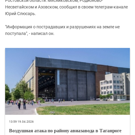
Ростовской области: Мясниковском, Родионово-
Южный Кавказ
Несветайском и Азовском, сообщил в своем телеграм-канале
ЮФО
Юрий Слюсарь.
"Информация о пострадавших и разрушениях на земле не
поступала", - написал он.
13:59 19.04.2026
Воздушная атака по району авиазавода в Таганроге