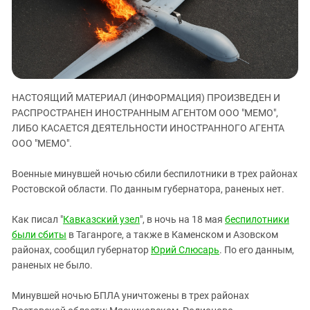
ЗАСТАВЛЯЕТ
Дагестан
КАВКАЗ ЗА ПАЛЕСТИНУ
Ингушетия
ИНАКОМЫСЛИЕ В ЧЕЧНЕ
Кабардино-Балкария
ПРЕСЛЕДОВАНИЕ АКТИВИСТОВ
МОБИЛИЗАЦИЯ И ПРОТЕСТЫ
Калмыкия
НАСТОЯЩИЙ МАТЕРИАЛ (ИНФОРМАЦИЯ) ПРОИЗВЕДЕН И
Карачаево-Черкесия
РАСПРОСТРАНЕН ИНОСТРАННЫМ АГЕНТОМ ООО "МЕМО",
Краснодарский край
ЛИБО КАСАЕТСЯ ДЕЯТЕЛЬНОСТИ ИНОСТРАННОГО АГЕНТА
Нагорный Карабах
ООО "МЕМО".
Российская Федерация
Военные минувшей ночью сбили беспилотники в трех районах
Ростовская область
Ростовской области. По данным губернатора, раненых нет.
Северная Осетия - Алания
Как писал "
Кавказский узел
", в ночь на 18 мая
беспилотники
СКФО
были сбиты
в Таганроге, а также в Каменском и Азовском
Ставропольский край
районах, сообщил губернатор
Юрий Слюсарь
. По его данным,
раненых не было.
Чечня
Южная Осетия
Минувшей ночью БПЛА уничтожены в трех районах