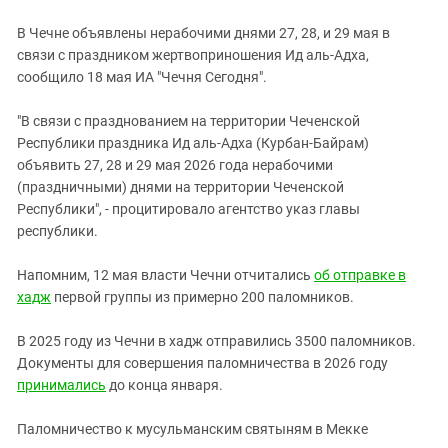
Южный Кавказ
В Чечне объявлены нерабочими днями 27, 28, и 29 мая в
ЮФО
связи с праздником жертвоприношения Ид аль-Адха,
сообщило 18 мая ИА "Чечня Сегодня".
"В связи с празднованием на территории Чеченской
Республики праздника Ид аль-Адха (Курбан-Байрам)
объявить 27, 28 и 29 мая 2026 года нерабочими
(праздничными) днями на территории Чеченской
Республики", - процитировало агентство указ главы
республики.
Напомним, 12 мая власти Чечни отчитались
об отправке в
хадж
первой группы из примерно 200 паломников.
В 2025 году из Чечни в хадж отправились 3500 паломников.
Документы для совершения паломничества в 2026 году
принимались
до конца января.
Паломничество к мусульманским святыням в Мекке