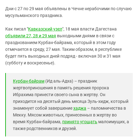
ЗАСТАВЛЯЕТ
Дагестан
Дни с 27 по 29 мая объявлены в Чечне нерабочими по случаю
КАВКАЗ ЗА ПАЛЕСТИНУ
Ингушетия
мусульманского праздника.
ИНАКОМЫСЛИЕ В ЧЕЧНЕ
Кабардино-Балкария
ПРЕСЛЕДОВАНИЕ АКТИВИСТОВ
Как писал "
Кавказский узел
", 18 мая власти Дагестана
МОБИЛИЗАЦИЯ И ПРОТЕСТЫ
Калмыкия
объявили 27, 28 и 29 мая
выходными днями в связи с
празднованием Курбан-байрама, который в этом году
Карачаево-Черкесия
отмечается в среду, 27 мая. Таким образом, в республике
Краснодарский край
будет пять выходных дней подряд - включая 30 и 31 мая
Нагорный Карабах
(субботу и воскресенье).
Российская Федерация
Курбан-байрам
(Ид аль-Адха) – праздник
Ростовская область
жертвоприношения в память решения пророка
Северная Осетия - Алания
Ибрахима принести своего сына в жертву. Он
СКФО
приходится на десятый день месяца Зуль-хидж, который
знаменует собой завершение
хаджа
– паломничества в
Ставропольский край
Мекку. Мясом животных, принесенных в жертву во
Чечня
время Курбан-байрама,
принято угощать
малоимущих, а
также родственников и друзей.
Южная Осетия