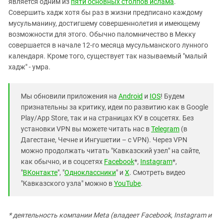
является одним из
пяти основных столпов ислама
.
Совершить хадж хотя бы раз в жизни предписано каждому
мусульманину, достигшему совершеннолетия и имеющему
возможности для этого. Обычно паломничество в Мекку
совершается в начале 12-го месяца мусульманского лунного
календаря. Кроме того, существует так называемый "малый
хадж" - умра.
Мы обновили приложения на
Android
и
IOS
! Будем
признательны за критику, идеи по развитию как в Google
Play/App Store, так и на страницах КУ в соцсетях. Без
установки VPN вы можете читать нас в
Telegram
(в
Дагестане, Чечне и Ингушетии – с VPN). Через VPN
можно продолжать читать "Кавказский узел" на сайте,
как обычно, и в соцсетях
Facebook
*,
Instagram
*,
"
ВКонтакте
", "
Одноклассники
" и
X
. Смотреть видео
"Кавказского узла" можно в
YouTube
.
* деятельность компании Meta (владеет Facebook, Instagram и