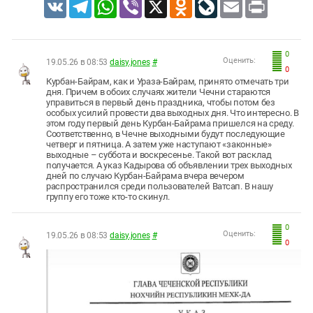
VK
Telegram
WhatsApp
Viber
X
Odnoklassniki
LiveJournal
Email
Print
0
Оценить:
19.05.26 в 08:53
daisy.jones
#
0
Курбан-Байрам, как и Ураза-Байрам, принято отмечать три
дня. Причем в обоих случаях жители Чечни стараются
управиться в первый день праздника, чтобы потом без
особых усилий провести два выходных дня. Что интересно. В
этом году первый день Курбан-Байрама пришелся на среду.
Соответственно, в Чечне выходными будут последующие
четверг и пятница. А затем уже наступают «законные»
выходные – суббота и воскресенье. Такой вот расклад
получается. А указ Кадырова об объявлении трех выходных
дней по случаю Курбан-Байрама вчера вечером
распространился среди пользователей Ватсап. В нашу
группу его тоже кто-то скинул.
0
Оценить:
19.05.26 в 08:53
daisy.jones
#
0