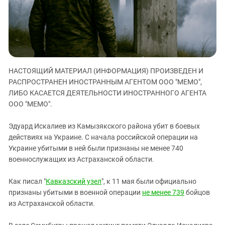
ЗАСТАВЛЯЕТ
Дагестан
КАВКАЗ ЗА ПАЛЕСТИНУ
Ингушетия
ИНАКОМЫСЛИЕ В ЧЕЧНЕ
Кабардино-Балкария
ПРЕСЛЕДОВАНИЕ АКТИВИСТОВ
МОБИЛИЗАЦИЯ И ПРОТЕСТЫ
Калмыкия
НАСТОЯЩИЙ МАТЕРИАЛ (ИНФОРМАЦИЯ) ПРОИЗВЕДЕН И
Карачаево-Черкесия
РАСПРОСТРАНЕН ИНОСТРАННЫМ АГЕНТОМ ООО "МЕМО",
Краснодарский край
ЛИБО КАСАЕТСЯ ДЕЯТЕЛЬНОСТИ ИНОСТРАННОГО АГЕНТА
Нагорный Карабах
ООО "МЕМО".
Российская Федерация
Эдуард Искалиев из Камызякского района убит в боевых
Ростовская область
действиях на Украине. С начала российской операции на
Украине убитыми в ней были признаны не менее 740
Северная Осетия - Алания
военнослужащих из Астраханской области.
СКФО
Ставропольский край
Как писал "
Кавказский узел
", к 11 мая были официально
признаны убитыми в военной операции
не менее 739
бойцов
Чечня
из Астраханской области.
Южная Осетия