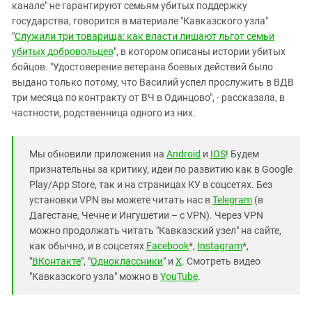
канале" не гарантируют семьям убитых поддержку
государства, говорится в материале "Кавказского узла"
"
Служили три товарища: как власти лишают льгот семьи
убитых добровольцев
", в котором описаны истории убитых
бойцов. "Удостоверение ветерана боевых действий было
выдано только потому, что Василий успел прослужить в ВДВ
три месяца по контракту от ВЧ в Одинцово", - рассказала, в
частности, родственница одного из них.
Мы обновили приложения на
Android
и
IOS
! Будем
признательны за критику, идеи по развитию как в Google
Play/App Store, так и на страницах КУ в соцсетях. Без
установки VPN вы можете читать нас в
Telegram
(в
Дагестане, Чечне и Ингушетии – с VPN). Через VPN
можно продолжать читать "Кавказский узел" на сайте,
как обычно, и в соцсетях
Facebook
*,
Instagram
*,
"
ВКонтакте
", "
Одноклассники
" и
X
. Смотреть видео
"Кавказского узла" можно в
YouTube
.