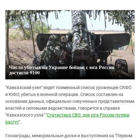
Число убитых на Украине бойцов с юга России
достигло 9100
"Кавказский узел" ведет поименный список уроженцев СКФО
и ЮФО, убитых в военной операции. Список составлен на
основании данных, официально озвученных представителями
властей и силовыми ведомствами, говорится в справке
"Кавказского узла" "
Статистика СВО: для юга России потери
растут
".
Госнаграды, мемориальные доски и выступления на "Первом