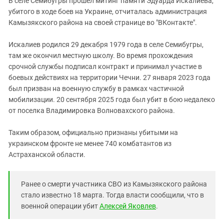
В селе Семибугры прошел митинг памяти Эдуарда Искалиева,
Южный Кавказ
убитого в ходе боев на Украине, отчиталась администрация
ЮФО
Камызякского района на своей странице во "ВКонтакте".
Искалиев родился 29 декабря 1979 года в селе Семибугры,
там же окончил местную школу. Во время прохождения
срочной службы подписал контракт и принимал участие в
боевых действиях на территории Чечни. 27 января 2023 года
был призван на военную службу в рамках частичной
мобилизации. 20 сентября 2025 года был убит в бою недалеко
от поселка Владимировка Волновахского района.
Таким образом, официально признаны убитыми на
украинском фронте не менее 740 комбатантов из
Астраханской области.
Ранее о смерти участника СВО из Камызякского района
стало известно 18 марта. Тогда власти сообщили, что в
военной операции убит
Алексей Яковлев
.