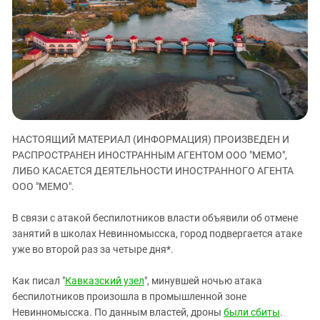
ЗАСТАВЛЯЕТ
Дагестан
КАВКАЗ ЗА ПАЛЕСТИНУ
Ингушетия
ИНАКОМЫСЛИЕ В ЧЕЧНЕ
Кабардино-Балкария
ПРЕСЛЕДОВАНИЕ АКТИВИСТОВ
МОБИЛИЗАЦИЯ И ПРОТЕСТЫ
Калмыкия
Карачаево-Черкесия
Краснодарский край
НАСТОЯЩИЙ МАТЕРИАЛ (ИНФОРМАЦИЯ) ПРОИЗВЕДЕН И
Нагорный Карабах
РАСПРОСТРАНЕН ИНОСТРАННЫМ АГЕНТОМ ООО "МЕМО",
Российская Федерация
ЛИБО КАСАЕТСЯ ДЕЯТЕЛЬНОСТИ ИНОСТРАННОГО АГЕНТА
ООО "МЕМО".
Ростовская область
Северная Осетия - Алания
В связи с атакой беспилотников власти объявили об отмене
занятий в школах Невинномысска, город подвергается атаке
СКФО
уже во второй раз за четыре дня*.
Ставропольский край
Чечня
Как писал "
Кавказский узел
", минувшей ночью атака
беспилотников произошла в промышленной зоне
Южная Осетия
Невинномысска. По данным властей, дроны
были сбиты
.