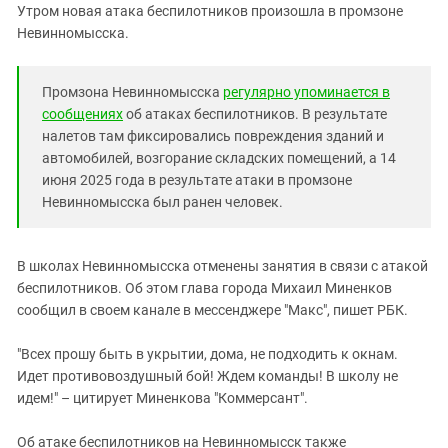
Южный Кавказ
Утром новая атака беспилотников произошла в промзоне
Невинномысска.
ЮФО
Промзона Невинномысска
регулярно упоминается в
сообщениях
об атаках беспилотников. В результате
налетов там фиксировались повреждения зданий и
автомобилей, возгорание складских помещений, а 14
июня 2025 года в результате атаки в промзоне
Невинномысска был ранен человек.
В школах Невинномысска отменены занятия в связи с атакой
беспилотников. Об этом глава города Михаил Миненков
сообщил в своем канале в мессенджере "Макс", пишет РБК.
"Всех прошу быть в укрытии, дома, не подходить к окнам.
Идет противовоздушный бой! Ждем команды! В школу не
идем!" – цитирует Миненкова "Коммерсант".
Об атаке беспилотников на Невинномысск также