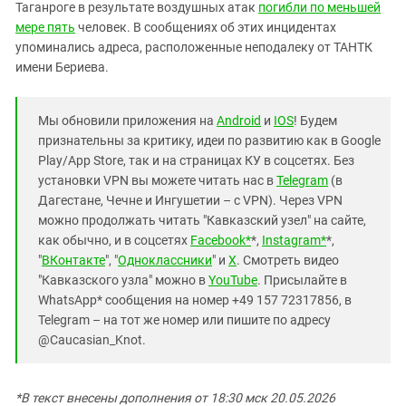
Таганроге в результате воздушных атак
погибли по меньшей
мере пять
человек. В сообщениях об этих инцидентах
упоминались адреса, расположенные неподалеку от ТАНТК
имени Бериева.
Мы обновили приложения на
Android
и
IOS
! Будем
признательны за критику, идеи по развитию как в Google
Play/App Store, так и на страницах КУ в соцсетях. Без
установки VPN вы можете читать нас в
Telegram
(в
Дагестане, Чечне и Ингушетии – с VPN). Через VPN
можно продолжать читать "Кавказский узел" на сайте,
как обычно, и в соцсетях
Facebook*
*,
Instagram*
*,
"
ВКонтакте
", "
Одноклассники
" и
X
. Смотреть видео
"Кавказского узла" можно в
YouTube
. Присылайте в
WhatsApp* сообщения на номер +49 157 72317856, в
Telegram – на тот же номер или пишите по адресу
@Caucasian_Knot.
*В текст внесены дополнения от 18:30 мск 20.05.2026