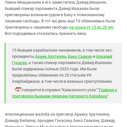
Южный Кавказ
Левон Мнацаканян и его заместитель Давид Манукян,
бывший спикер парламента Давид Ишханян были
ЮФО
приговорены военным судом в Баку к пожизненному
лишению свободы. В тот же день еще 10 обвиняемых были
приговорены к лишению свободы
на сроки от 15 до 20 лет
.
Все подсудимые отказались признать вину.
15 бывших карабахских чиновников, в том числе экс-
президенты
Араик Арутюнян
,
Бако Саакян
и
Аркадий
Гукасян
, а также спикер парламента Давид Ишханян,
были задержаны осенью 2023 года. Им были
предъявлены обвинения по 20 статьям УК
Азербайджана, в том числе в военных преступлениях
, говорится в справке "Кавказского узла" "
Главное о
приговорах бывшим лидерам Нагорного Карабаха
".
Апелляционная жалоба на приговор Араику Арутюняну,
Давиду Бабаяну, Аркадию Гукасяну, Бако Саакяну, Давиду
Ишханяну, Левону Мнацаканяну и другим осужденным по