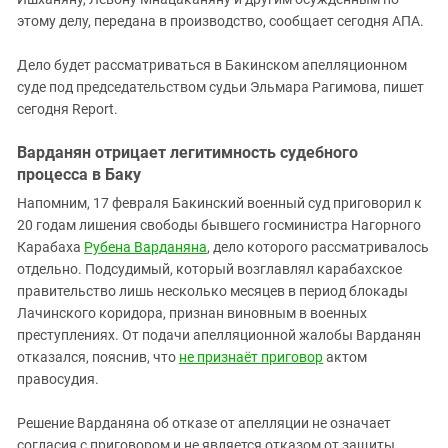
этому делу, передана в производство, сообщает сегодня AПA.
Дело будет рассматриваться в Бакинском апелляционном
суде под председательством судьи Эльмара Рагимова, пишет
сегодня Report.
Варданян отрицает легитимность судебного
процесса в Баку
Напомним, 17 февраля Бакинский военный суд приговорил к
20 годам лишения свободы бывшего госминистра Нагорного
Карабаха
Рубена Варданяна
, дело которого рассматривалось
отдельно. Подсудимый, который возглавлял карабахское
правительство лишь несколько месяцев в период блокады
Лачинского коридора, признан виновным в военных
преступлениях. От подачи апелляционной жалобы Варданян
отказался, пояснив, что
не признаёт приговор
актом
правосудия.
Решение Варданяна об отказе от апелляции не означает
согласия с приговором и не является отказом от защиты,