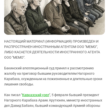
ЗАСТАВЛЯЕТ
Дагестан
КАВКАЗ ЗА ПАЛЕСТИНУ
Ингушетия
ИНАКОМЫСЛИЕ В ЧЕЧНЕ
Кабардино-Балкария
ПРЕСЛЕДОВАНИЕ АКТИВИСТОВ
МОБИЛИЗАЦИЯ И ПРОТЕСТЫ
Калмыкия
Карачаево-Черкесия
НАСТОЯЩИЙ МАТЕРИАЛ (ИНФОРМАЦИЯ) ПРОИЗВЕДЕН И
Краснодарский край
РАСПРОСТРАНЕН ИНОСТРАННЫМ АГЕНТОМ ООО "МЕМО",
Нагорный Карабах
ЛИБО КАСАЕТСЯ ДЕЯТЕЛЬНОСТИ ИНОСТРАННОГО АГЕНТА
Российская Федерация
ООО "МЕМО".
Ростовская область
Бакинский апелляционный суд принял к рассмотрению
Северная Осетия - Алания
жалобу на приговор бывшим руководителям Нагорного
Карабаха, осужденным на пожизненные и длительные сроки
СКФО
лишения свободы.
Ставропольский край
Чечня
Как писал "
Кавказский узел
", 5 февраля бывший президент
Нагорного Карабаха Араик Арутюнян, министр иностранных
Южная Осетия
дел Давид Бабаян, бывший командующий Армией обороны