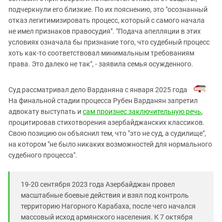
подчеркнули его близкие. По их пояснению, это "осознанный
отказ легитимизировать процесс, который с самого начала
не имел признаков правосудия". "Подача апелляции в этих
условиях означала бы признание того, что судебный процесс
хоть как-то соответствовал минимальным требованиям
права. Это далеко не так", - заявила семья осужденного.
Суд рассматривал дело Варданяна с января 2025 года
.
На финальной стадии процесса Рубен Варданян запретил
адвокату выступать и
сам произнес заключительную речь
,
процитировав стихотворения азербайджанских классиков.
Свою позицию он объяснил тем, что "это не суд, а судилище",
на котором "не было никаких возможностей для нормального
судебного процесса".
19-20 сентября 2023 года Азербайджан провел
масштабные боевые действия и взял под контроль
территорию Нагорного Карабаха, после чего начался
массовый исход армянского населения. К 7 октября