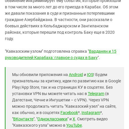
обвинение инкриминирует ему события, которые произошли
в том числе за много лет до его приезда в Карабах. Об этом
же давали показания в суде и признанные потерпевшими
граждане Азербайджана. В частности, они рассказали о
боевых действиях в Кельбаджарском и Зангиланском
районах, которые перешли под контроль Баку еще в 2020
году.
"Кавказским узлом" подготовлена справка "
Варданян и 15
руководителей Карабаха: главное о судах в Баку
".
Мы обновили приложения на
Android
и
IOS
! Будем
признательны за критику, идеи по развитию как в Google
Play/App Store, так и на страницах КУ в соцсетях. Без
установки VPN вы можете читать нас в
Telegram
(в
Дагестане, Чечне и Ингушетии – с VPN). Через VPN
можно продолжать читать "Кавказский узел" на сайте,
как обычно, и в соцсетях
Facebook
*,
Instagram
*,
"
ВКонтакте
", "
Одноклассники
" и
X
. Смотреть видео
"Кавказского узла" можно в
YouTube
.