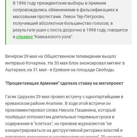
В 1996 году президентские выборы в Армении
сопровождались обвинениями в фальсификациях и
массовыми протестами. Левон Тер-Петросян,
получивший абсолютное большинство голосов, в
результате ушел с поста досрочно в 1998 году, говорится
в
справке
"Кавказского узла".
Вечером 29 мая на Общественном телевидении вышло
интервью Кочаряна. На 30 мая блок анонсировал митинг в
Аштараке, на 31 мая - в Ереване на площади Свободы.
"Процветающая Армения" сделала ставку на мегапроект
Гагик Царукян 29 мая провел встречу с однопартийцами в
ереванском районе Ачапняк. В ходе этой встречи он
прокомментировал слова Никола Пашиняна, который
пообещал оппонентам длительные тюремные сроки и
содержание в "клетках", но призвав журналистов "не
концентрироваться на деструктивной риторике властей и
перевести дискуссию в конструктивное русло". "Я никогда