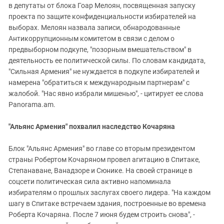
в депутаты от блока Гоар Мелоян, посвященная запуску
проекта по защите конфиденциальности избирателей на
выборах. Мелоян назвала записи, обнародованные
Антикоррупционным комитетом в связи с делом о
предвыборном подкупе, "позорным вмешательством" в
деятельность ее политической силы. По словам кандидата,
"Сильная Армения" не нуждается в подкупе избирателей и
намерена "обратиться к международным партнерам" с
жалобой. "Нас явно избрали мишенью", - цитирует ее слова
Panorama.am.
"Альянс Армения" похвалил наследство Кочаряна
Блок "Альянс Армения" во главе со вторым президентом
страны Робертом Кочаряном провел агитацию в Спитаке,
Степанаване, Ванадзоре и Сюнике. На своей странице в
соцсети политическая сила активно напоминала
избирателям о прошлых заслугах своего лидера. "На каждом
шагу в Спитаке встречаем здания, построенные во времена
Роберта Кочаряна. После 7 июня будем строить снова", -