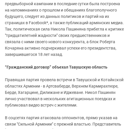
предвыборной кампании в последние сутки была построена
на напоминаниях о прошлом и обещаниях благополучного
будущего, следует из данных политиков и партий на их
страницах в Facebook*, а также публикаций армянских медиа.
Так, политическая сила Никола Пашиняна прибегла к критике
"тридцатилетней жадности" своих предшественников и
связала с ними своего нового конкурента, а блок Роберта
Кочаряна активно подчеркивал успехи его президентства,
завершившегося 18 лет назад.
“Гражданский договор” объехал Тавушскую область
Правящая партия провела встречи в Тавушской и Котайкской
областях Армении - в Артсваберде, Верхнем Кармирахпюре,
Берде, Хагарцине, Дилижане и Иджеване. Никол Пашинян
лично участвовал в нескольких агитационных поездках и
публиковал видео встреч с жителями.
В соцсетях партия атаковала оппонентов, прямо указав на
связи "Сильной Армении" с прежней властью. Представитель