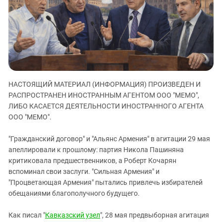
ЗАСТАВЛЯЕТ
Дагестан
КАВКАЗ ЗА ПАЛЕСТИНУ
Ингушетия
ИНАКОМЫСЛИЕ В ЧЕЧНЕ
Кабардино-Балкария
ПРЕСЛЕДОВАНИЕ АКТИВИСТОВ
МОБИЛИЗАЦИЯ И ПРОТЕСТЫ
Калмыкия
Карачаево-Черкесия
НАСТОЯЩИЙ МАТЕРИАЛ (ИНФОРМАЦИЯ) ПРОИЗВЕДЕН И
Краснодарский край
РАСПРОСТРАНЕН ИНОСТРАННЫМ АГЕНТОМ ООО "МЕМО",
Нагорный Карабах
ЛИБО КАСАЕТСЯ ДЕЯТЕЛЬНОСТИ ИНОСТРАННОГО АГЕНТА
Российская Федерация
ООО "МЕМО".
Ростовская область
"Гражданский договор" и "Альянс Армения" в агитации 29 мая
Северная Осетия - Алания
апеллировали к прошлому: партия Никола Пашиняна
критиковала предшественников, а Роберт Кочарян
СКФО
вспоминал свои заслуги. "Сильная Армения" и
Ставропольский край
"Процветающая Армения" пытались привлечь избирателей
Чечня
обещаниями благополучного будущего.
Южная Осетия
Как писал "
Кавказский узел
", 28 мая предвыборная агитация