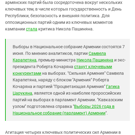
Южный Кавказ
армянских партий была сосредоточена вокруг нескольких
ключевых тем, в числе которых государственность и День
ЮФО
Республики, безопасность и внешняя политика. Для
оппозиционных партий одним из ключевых моментов
кампании
стала
критика Никола Пашиняна.
Выборы в Национальное собрание Армении состоятся 7
июня. По мнению аналитиков, партии
Самвела
Карапетяна
, премьер-министра
Никола Пашиняна
и экс-
президента Роберта Кочаряна
станут ключевыми
конкурентами
на выборах. "Сильная Армения" Самвела
Карапетяна, наряду с блоком "Армения" Роберта
Кочаряна и партией "Процветающая Армения"
Гагика
Царукяна
, является одной из наиболее пророссийских
партий на выборах в парламент Армении. "Кавказским
узлом" подготовлена справка "
Выборы 2026 года в
Национальное собрание (парламент) Армении
".
Агитация четырех ключевых политических сил Армении в