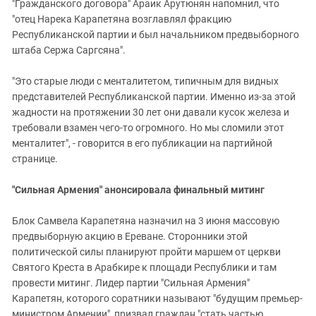
"Гражданского договора" Араик Арутюнян напомнил, что
"отец Нарека Карапетяна возглавлял фракцию
Республиканской партии и был начальником предвыборного
штаба Сержа Саргсяна".
"Это старые люди с менталитетом, типичным для видных
представителей Республиканской партии. Именно из-за этой
жадности на протяжении 30 лет они давали кусок железа и
требовали взамен чего-то огромного. Но мы сломили этот
менталитет", - говорится в его публикации на партийной
странице.
"Сильная Армения" анонсировала финальный митинг
Блок Самвела Карапетяна назначил на 3 июня массовую
предвыборную акцию в Ереване. Сторонники этой
политической силы планируют пройти маршем от церкви
Святого Креста в Арабкире к площади Республики и там
провести митинг. Лидер партии "Сильная Армения"
Карапетян, которого соратники называют "будущим премьер-
министром Армении", призвал граждан "стать частью