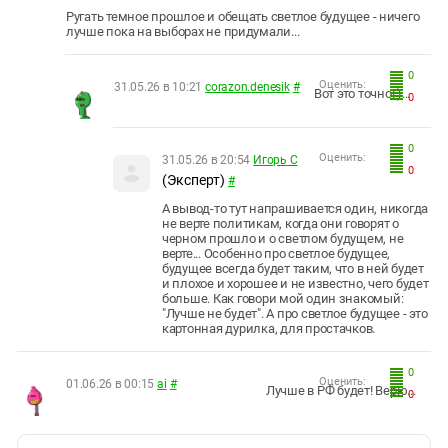
Ругать темное прошлое и обещать светлое будущее - ничего
лучше пока на выборах не придумали...
0
Оценить:
31.05.26 в 10:21
corazon.denesik
#
Вот это точно! )...
0
0
Оценить:
31.05.26 в 20:54
Игорь С
0
(Эксперт)
#
А вывод-то тут напрашивается один, никогда
не верте политикам, когда они говорят о
черном прошло и о светлом будущем, не
верте... Особенно про светлое будущее,
будущее всегда будет таким, что в ней будет
и плохое и хорошее и не известно, чего будет
больше. Как говори мой один знакомый:
"Лучше не будет". А про светлое будущее - это
картонная дурилка, для простачков.
0
Оценить:
01.06.26 в 00:15
ai
#
Лучше в РФ будет! Верю...
0