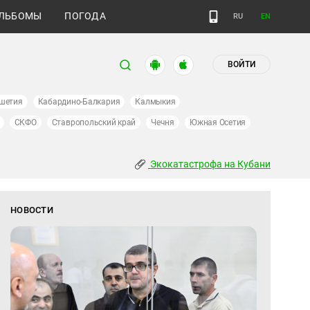
ЛЬБОМЫ
ПОГОДА
RU
EN
ВОЙТИ
шетия
Кабардино-Балкария
Калмыкия
СКФО
Ставропольский край
Чечня
Южная Осетия
Экокатастрофа на Кубани
НОВОСТИ