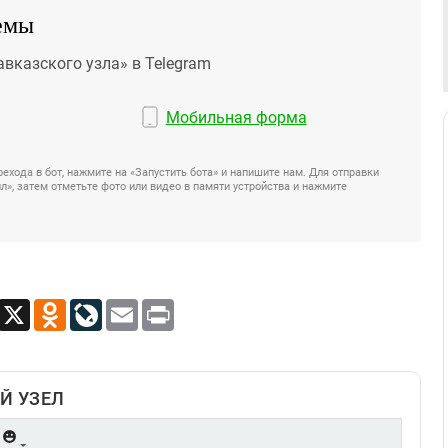
емы
авказского узла» в Telegram
Мобильная форма
ехода в бот, нажмите на «Запустить бота» и напишите нам. Для отправки
», затем отметьте фото или видео в памяти устройства и нажмите
App
Viber
X
Odnoklassniki
LiveJournal
Email
Print
Й УЗЕЛ