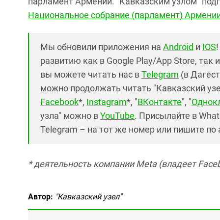
парламент Армении. "Кавказским узлом" подг
Национальное собрание (парламент) Армени
Мы обновили приложения на
Android
и
IOS
развитию как в Google Play/App Store, так 
вы можете читать нас в
Telegram
(в Дагест
можно продолжать читать "Кавказский узел"
Facebook
*,
Instagram
*, "
ВКонтакте
", "
Однок
узла" можно в
YouTube
. Присылайте в What
Telegram – на тот же номер или пишите по
* деятельность компании Meta (владеет Faceb
Автор:
"Кавказский узел"