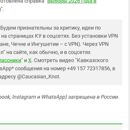
отовлена справка "
Выборы 2026 года в
и
".
! Будем признательны за критику, идеи по
и на страницах КУ в соцсетях. Без установки VPN
ане, Чечне и Ингушетии – с VPN). Через VPN
 на сайте, как обычно, и в соцсетях
лассники
" и
X
. Смотреть видео "Кавказского
sApp* сообщения на номер +49 157 72317856, в
 адресу @Caucasian_Knot.
ook, Instagram и WhatsApp) запрещена в России.