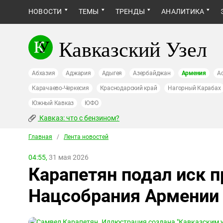
НОВОСТИ
ТЕМЫ
ТРЕНДЫ
АНАЛИТИКА
Кавказский Узел
Абхазия
Аджария
Адыгея
Азербайджан
Армения
А
Карачаево-Черкесия
Краснодарский край
Нагорный Карабах
Южный Кавказ
ЮФО
Кавказ: что с бензином?
Главная
/
Лента новостей
04:55,
31 мая 2026
Карапетян подал иск п
Нацсобрания Армении