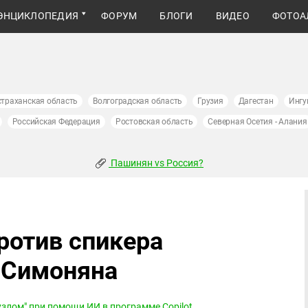
ЭНЦИКЛОПЕДИЯ
ФОРУМ
БЛОГИ
ВИДЕО
ФОТОА
страханская область
Волгоградская область
Грузия
Дагестан
Ингу
Российская Федерация
Ростовская область
Северная Осетия - Алания
Пашинян vs Россия?
ротив спикера
 Симоняна