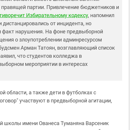
и правящей партии. Привлечение бюджетников и
тиворечит Избирательному кодексу
, напомнил
 дистанцировались от инцидента, но
и факт нарушения. На фоне предвыборной
щения о злоупотреблении админресурсом
мбудсмен Арман Татоян, возглавляющий список
заявил, что студентов колледжа в
выборном мероприятии в интересах
 области, а также дети в футболках с
оговор" участвуют в предвыборной агитации,
й школы имени Ованеса Туманяна Варсеник