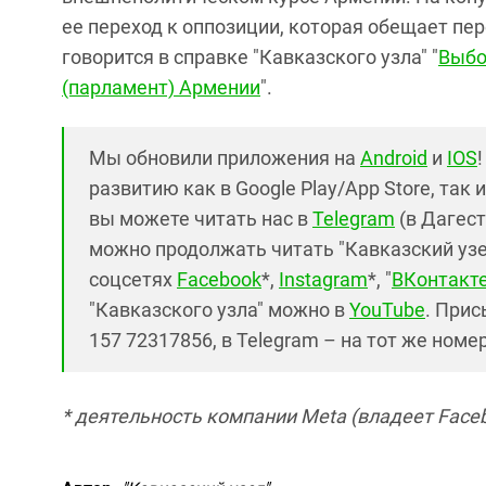
ее переход к оппозиции, которая обещает пе
говорится в справке "Кавказского узла" "
Выбо
(парламент) Армении
".
Мы обновили приложения на
Android
и
IOS
развитию как в Google Play/App Store, так 
вы можете читать нас в
Telegram
(в Дагест
можно продолжать читать "Кавказский узел"
соцсетях
Facebook
*,
Instagram
*, "
ВКонтакт
"Кавказского узла" можно в
YouTube
. Прис
157 72317856, в Telegram – на тот же номе
* деятельность компании Meta (владеет Faceb