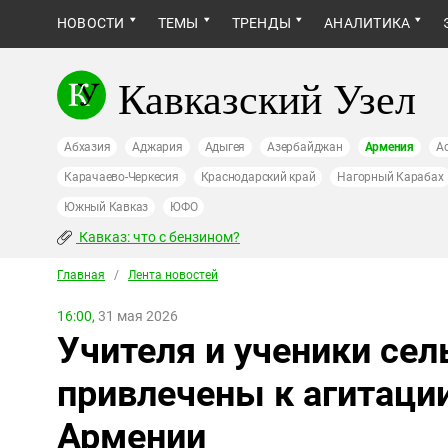
НОВОСТИ
ТЕМЫ
ТРЕНДЫ
АНАЛИТИКА
Кавказский Узел
Абхазия
Аджария
Адыгея
Азербайджан
Армения
А
Карачаево-Черкесия
Краснодарский край
Нагорный Карабах
Южный Кавказ
ЮФО
Кавказ: что с бензином?
Главная
/
Лента новостей
16:00,
31 мая 2026
Учителя и ученики се
привлечены к агитаци
Армении