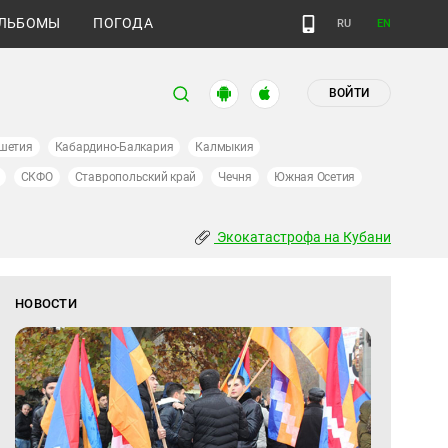
ЛЬБОМЫ
ПОГОДА
RU
EN
ВОЙТИ
шетия
Кабардино-Балкария
Калмыкия
СКФО
Ставропольский край
Чечня
Южная Осетия
Экокатастрофа на Кубани
НОВОСТИ