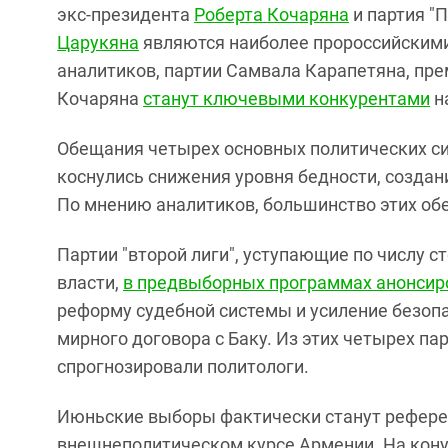
экс-президента
Роберта Кочаряна
и партия "
Царукяна
являются наиболее пророссийским
аналитиков, партии Самвала Карапетяна, пр
Кочаряна
станут ключевыми конкурентами
н
Обещания четырех основных политических си
коснулись снижения уровня бедности, создан
По мнению аналитиков, большинство этих об
Партии "второй лиги", уступающие по числу 
власти,
в предвыборных программах анонсир
реформу судебной системы и усиление безопа
мирного договора с Баку. Из этих четырех пар
спрогнозировали политологи.
Июньские выборы фактически станут рефере
внешнеполитическом курсе Армении. На кон