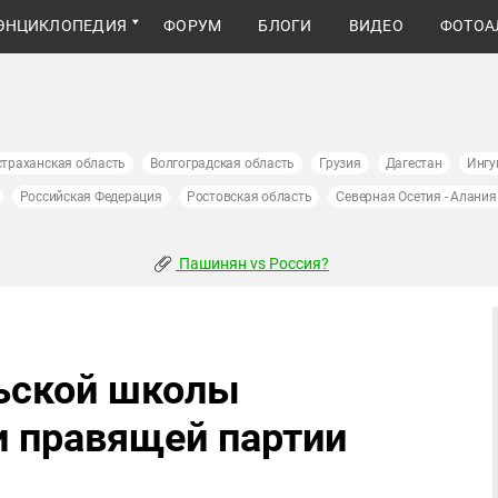
ЭНЦИКЛОПЕДИЯ
ФОРУМ
БЛОГИ
ВИДЕО
ФОТОА
страханская область
Волгоградская область
Грузия
Дагестан
Ингу
Российская Федерация
Ростовская область
Северная Осетия - Алания
Пашинян vs Россия?
льской школы
и правящей партии