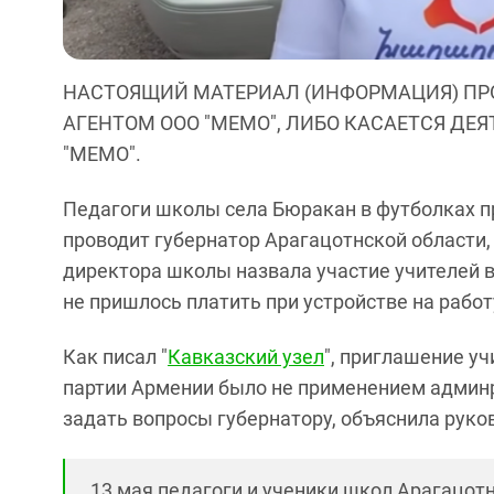
НАСТОЯЩИЙ МАТЕРИАЛ (ИНФОРМАЦИЯ) ПР
АГЕНТОМ ООО "МЕМО", ЛИБО КАСАЕТСЯ ДЕ
"МЕМО".
Педагоги школы села Бюракан в футболках п
проводит губернатор Арагацотнской области, 
директора школы назвала участие учителей в
не пришлось платить при устройстве на работ
Как писал "
Кавказский узел
", приглашение у
партии Армении было не применением админр
задать вопросы губернатору, объяснила руко
13 мая педагоги и ученики школ Арагацот