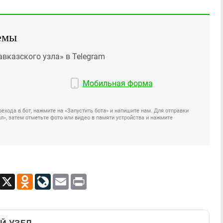
емы
авказского узла» в Telegram
Мобильная форма
ехода в бот, нажмите на «Запустить бота» и напишите нам. Для отправки
», затем отметьте фото или видео в памяти устройства и нажмите
App
Viber
X
Odnoklassniki
LiveJournal
Email
Print