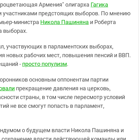
Процветающая Армения" олигарха
Гагика
и участниками предстоящих выборов. По мнению
емьер-министра
Никола Пашиняна
и Роберта
а выборах.
л, участвующих в парламентских выборах,
ия новых рабочих мест, повышения пенсий и ВВП.
ещаний -
просто популизм
.
сторонников основным оппонентам партии
овали
прекращение давления на церковь,
сности страны, в том числе пересмотр условий
тий не все смогут попасть в парламент,
ндумом о будущем власти Никола Пашиняна и
у сохранение власти действующей команды или