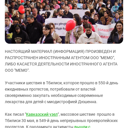
ЗАСТАВЛЯЕТ
Дагестан
КАВКАЗ ЗА ПАЛЕСТИНУ
Ингушетия
ИНАКОМЫСЛИЕ В ЧЕЧНЕ
Кабардино-Балкария
ПРЕСЛЕДОВАНИЕ АКТИВИСТОВ
МОБИЛИЗАЦИЯ И ПРОТЕСТЫ
Калмыкия
Карачаево-Черкесия
Краснодарский край
НАСТОЯЩИЙ МАТЕРИАЛ (ИНФОРМАЦИЯ) ПРОИЗВЕДЕН И
РАСПРОСТРАНЕН ИНОСТРАННЫМ АГЕНТОМ ООО "МЕМО",
Нагорный Карабах
ЛИБО КАСАЕТСЯ ДЕЯТЕЛЬНОСТИ ИНОСТРАННОГО АГЕНТА
Российская Федерация
ООО "МЕМО".
Ростовская область
Участники шествия в Тбилиси, которое прошло в 550-й день
Северная Осетия - Алания
ежедневных протестов, потребовали от властей
СКФО
своевременно закупать необходимые современные
лекарства для детей с миодистрофией Дюшенна.
Ставропольский край
Чечня
Как писал "
Кавказский узел
", массовое шествие прошло в
Южная Осетия
Тбилиси 30 мая, в 549-й день непрерывных проевропейских
протестов. К парламенту активисты
вышли с