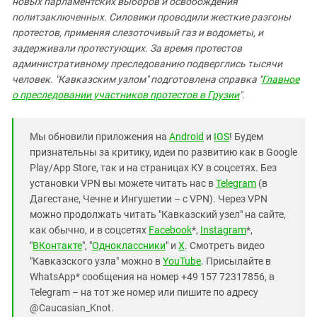
новых парламентских выборов и освобождения
политзаключенных. Силовики проводили жесткие разгоны
протестов, применяя слезоточивый газ и водометы, и
задерживали протестующих. За время протестов
административному преследованию подверглись тысячи
человек. "Кавказским узлом" подготовлена справка "
Главное
о преследовании участников протестов в Грузии
".
Мы обновили приложения на
Android
и
IOS
! Будем
признательны за критику, идеи по развитию как в Google
Play/App Store, так и на страницах КУ в соцсетях. Без
установки VPN вы можете читать нас в
Telegram
(в
Дагестане, Чечне и Ингушетии – с VPN). Через VPN
можно продолжать читать "Кавказский узел" на сайте,
как обычно, и в соцсетях
Facebook
*,
Instagram
*,
"
ВКонтакте
", "
Одноклассники
" и
X
. Смотреть видео
"Кавказского узла" можно в
YouTube
. Присылайте в
WhatsApp* сообщения на номер +49 157 72317856, в
Telegram – на тот же номер или пишите по адресу
@Caucasian_Knot.