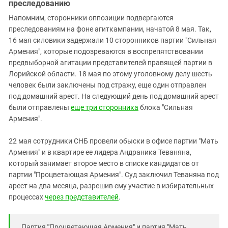
преследованию
Напомним, сторонники оппозиции подвергаются
преследованиям на фоне агиткампании, начатой 8 мая. Так,
16 мая силовики задержали 10 сторонников партии "Сильная
Армения", которые подозреваются в воспрепятствовании
предвыборной агитации представителей правящей партии в
Лорийской области. 18 мая по этому уголовному делу шесть
человек были заключены под стражу, еще один отправлен
под домашний арест. На следующий день под домашний арест
были отправлены
еще три сторонника
блока "Сильная
Армения".
22 мая сотрудники СНБ провели обыски в офисе партии "Мать
Армения" и в квартире ее лидера Андраника Теваняна,
который занимает второе место в списке кандидатов от
партии "Процветающая Армения". Суд заключил Теваняна под
арест на два месяца, разрешив ему участие в избирательных
процессах
через представителей
.
Партия
"
Процветающая Армения" и партия "Мать