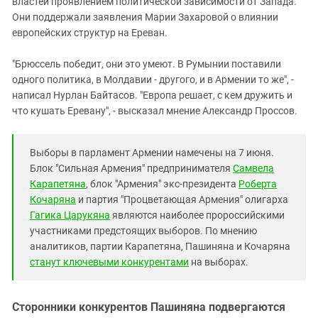
властей проявлением политической зависимости от Запада.
Они поддержали заявления Марии Захаровой о влиянии
европейских структур на Ереван.
"Брюссель победит, они это умеют. В Румынии поставили
одного политика, в Молдавии - другого, и в Армении то же", -
написал Нурлан Байтасов. "Европа решает, с кем дружить и
что кушать Еревану", - высказал мнение Александр Проссов.
Выборы в парламент Армении намечены на 7 июня.
Блок "Сильная Армения" предпринимателя
Самвела
Карапетяна
, блок "Армения" экс-президента
Роберта
Кочаряна
и партия "Процветающая Армения" олигарха
Гагика Царукяна
являются наиболее пророссийскими
участниками предстоящих выборов. По мнению
аналитиков, партии Карапетяна, Пашиняна и Кочаряна
станут ключевыми конкурентами
на выборах.
Сторонники конкурентов Пашиняна подвергаются