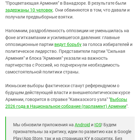
"Процветающая Армения" в Ванадзоре. В результате были
задержаны 10 человек
. Они обвиняются в том, что давали и
получали предвыборные взятки.
Напомним, раздробленность оппозиции не уменьшилась на
фоне агиткампании и усилившегося давления: главные
оппозиционные партии
ведут борьбу
за голоса избирателей и
политическое лидерство. Представители партии "Сильная
Армения" и блока "Армения" указали на важность
партнерства с Россией, но подчеркнули необходимость
самостоятельной политики страны.
Июньские выборы фактически станут референдумом о
будущем действующей власти и внешнеполитическом курсе
Армении, говорится в справке "Кавказского узла" "
Выборы
2026 года в Национальное собрание (парламент) Армении
".
Мы обновили приложения на
Android
и
IOS
! Будем
признательны за критику, идеи по развитию как в Google
Play/App Store, так и на страницах КУ в соцсетях. Без