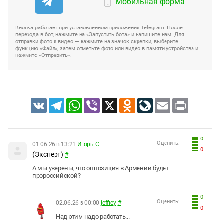
Мобильная форма
Кнопка работает при установленном приложении Telegram. После
перехода в бот, нажмите на «Запустить бота» и напишите нам. Для
отправки фото и видео — нажмите на значок скрепки, выберите
функцию «Файл», затем отметьте фото или видео в памяти устройства и
нажмите «Отправить».
VK
Telegram
WhatsApp
Viber
X
Odnoklassniki
LiveJournal
Email
Print
0
Оценить:
01.06.26 в 13:21
Игорь С
0
(Эксперт)
#
А мы уверены, что оппозиция в Армении будет
пророссийской?
0
Оценить:
02.06.26 в 00:00
jeffrey
#
0
Над этим надо работать...