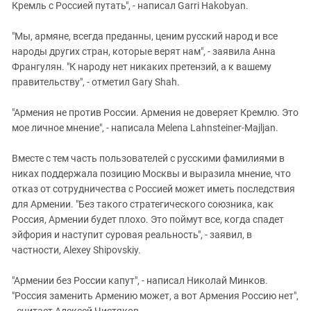
Кремль с Россией путать", - написал Garri Hakobyan.
"Мы, армяне, всегда преданны, ценим русский народ и все
народы других стран, которые верят нам", - заявила Анна
Франгулян. "К народу нет никаких претензий, а к вашему
правительству", - отметил Gary Shah.
"Армения не против России. Армения не доверяет Кремлю. Это
мое личное мнение", - написала Melena Lahnsteiner-Majljan.
Вместе с тем часть пользователей с русскими фамилиями в
никах поддержала позицию Москвы и выразила мнение, что
отказ от сотрудничества с Россией может иметь последствия
для Армении. "Без такого стратегического союзника, как
Россия, Армении будет плохо. Это поймут все, когда спадет
эйфория и наступит суровая реальность", - заявил, в
частности, Alexey Shipovskiy.
"Армении без России капут", - написал Николай Минков.
"Россия заменить Армению может, а вот Армения Россию нет",
- считает Алексей Чистяков.