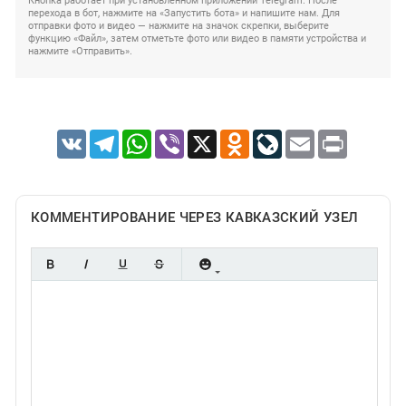
Кнопка работает при установленном приложении Telegram. После
перехода в бот, нажмите на «Запустить бота» и напишите нам. Для
отправки фото и видео — нажмите на значок скрепки, выберите
функцию «Файл», затем отметьте фото или видео в памяти устройства и
нажмите «Отправить».
VK
Telegram
WhatsApp
Viber
X
Odnoklassniki
LiveJournal
Email
Print
КОММЕНТИРОВАНИЕ ЧЕРЕЗ КАВКАЗСКИЙ УЗЕЛ