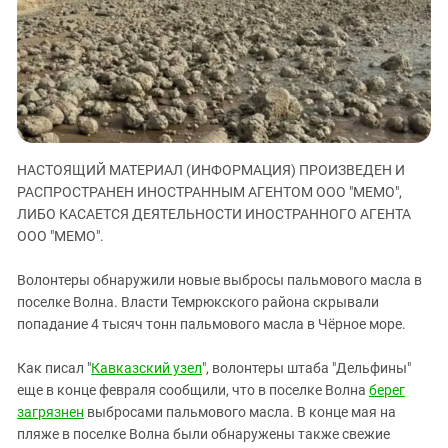
ЗАСТАВЛЯЕТ
Дагестан
КАВКАЗ ЗА ПАЛЕСТИНУ
Ингушетия
ИНАКОМЫСЛИЕ В ЧЕЧНЕ
Кабардино-Балкария
ПРЕСЛЕДОВАНИЕ АКТИВИСТОВ
МОБИЛИЗАЦИЯ И ПРОТЕСТЫ
Калмыкия
Карачаево-Черкесия
НАСТОЯЩИЙ МАТЕРИАЛ (ИНФОРМАЦИЯ) ПРОИЗВЕДЕН И
Краснодарский край
РАСПРОСТРАНЕН ИНОСТРАННЫМ АГЕНТОМ ООО "МЕМО",
Нагорный Карабах
ЛИБО КАСАЕТСЯ ДЕЯТЕЛЬНОСТИ ИНОСТРАННОГО АГЕНТА
Российская Федерация
ООО "МЕМО".
Ростовская область
Волонтеры обнаружили новые выбросы пальмового масла в
Северная Осетия - Алания
поселке Волна. Власти Темрюкского района скрывали
попадание 4 тысяч тонн пальмового масла в Чёрное море.
СКФО
Ставропольский край
Как писал "
Кавказский узел
", волонтеры штаба "Дельфины"
Чечня
еще в конце февраля сообщили, что в поселке Волна
берег
загрязнен
выбросами пальмового масла. В конце мая на
Южная Осетия
пляже в поселке Волна были обнаружены также свежие