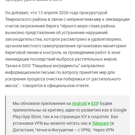
Он добавил, что 13 апреля 2026 года прокуратурой
Темрюкского района в связи с непринятием мер к ликвидации
очагов загрязнения берега Чёрного моря главе района
вынесено представление об устранении нарушений
законодательства, которое рассмотрено и удовлетворено,
органом местного самоуправления организован мониторинг
береговой линии и контроль за проведением работ в зоне
ликвидации последствий выброса растительных жиров.
Также в ООО "Пищевые ингредиенты" направлено
информационное письмо по вопросу принятия мер для
ускорения процесса очистки побережья от растительного
масла", - говорится в официальном ответе.
Мы обновили приложения на
Android
и
IOS
! Будем
признательны за критику, идеи по развитию как в Google
Play/App Store, так и на страницах КУ в соцсетях. Без
установки VPN вы можете читать нас в
Telegram
(в
Дагестане, Чечне и Ингушетии – с VPN). Через VPN