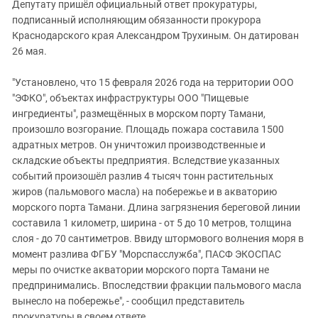
Депутату пришёл официальный ответ прокуратуры,
подписанный исполняющим обязанности прокурора
Краснодарского края Александром Трухиным. Он датирован
26 мая.
"Установлено, что 15 февраля 2026 года на территории ООО
"ЭФКО", объектах инфраструктуры ООО "Пищевые
ингредиенты", размещённых в морском порту Тамани,
произошло возгорание. Площадь пожара составила 1500
адратных метров. Он уничтожил производственные и
складские объекты предприятия. Вследствие указанных
событий произошёл разлив 4 тысяч тонн растительных
жиров (пальмового масла) на побережье и в акваторию
морского порта Тамани. Длина загрязнения береговой линии
составила 1 километр, ширина - от 5 до 10 метров, толщина
слоя - до 70 сантиметров. Ввиду штормового волнения моря в
момент разлива ФГБУ "Морспасслужба", ПАСФ ЭКОСПАС
меры по очистке акватории морского порта Тамани не
предпринимались. Впоследствии фракции пальмового масла
вынесло на побережье", - сообщил представитель
прокуратуры в своем ответе.