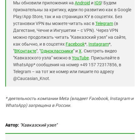
Мы обновили приложения на
Android
и
IOS
! Будем
признательны за критику, идеи по развитию как в Google
Play/App Store, так и на страницах КУ в соцсетях. Без
установки VPN вы можете читать нас в
Telegram
(в
Дагестане, Чечне и Ингушетии – с VPN). Через VPN
можно продолжать читать "Кавказский узел" на сайте,
как обычно, и в соцсетях
Facebook
*,
Instagram
*,
"
ВКонтакте
", "
Одноклассники
" и
X
. Смотреть видео
"Кавказского узла" можно в
YouTube
. Присылайте в
WhatsApp* сообщения на номер +49 157 72317856, в
Telegram – на тот же номер или пишите по адресу
@Caucasian_Knot.
* деятельность компании Meta (владеет Facebook, Instagram и
WhatsApp) запрещена в России.
Автор:
"Кавказский узел"