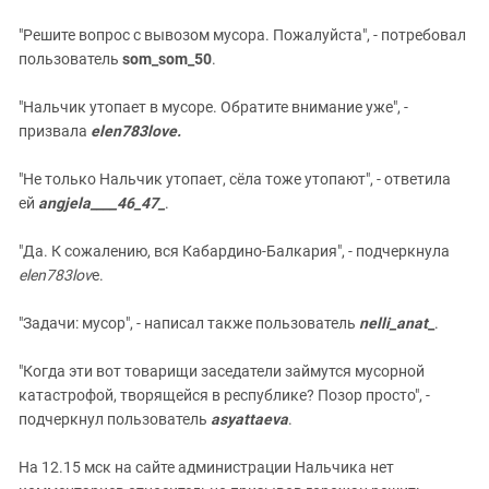
"Решите вопрос с вывозом мусора. Пожалуйста", - потребовал
пользователь
som_som_50
.
"Нальчик утопает в мусоре. Обратите внимание уже", -
призвала
elen783love.
"Не только Нальчик утопает, сёла тоже утопают", - ответила
ей
angjela____46_47_
.
"Да. К сожалению, вся Кабардино-Балкария", - подчеркнула
elen783lov
e.
"Задачи: мусор", - написал также пользователь
nelli_anat
_
.
"Когда эти вот товарищи заседатели займутся мусорной
катастрофой, творящейся в республике? Позор просто", -
подчеркнул пользователь
asyattaeva
.
На 12.15 мск на сайте администрации Нальчика нет