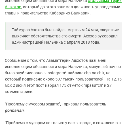
исполняющим обязанности мэра Нальчика
стал Азаматгерий
Южный Кавказ
Ашхотов
, который до этого занимал должность управделами
ЮФО
главы и правительства Кабардино-Балкарии.
Таймураз Ахохов был найден мертвым 24 мая, следствие
выясняет обстоятельства его смерти. Ахохов руководил
администрацией Нальчика с апреля 2018 года.
Сообщение о том, что Азаматгерий Ашхотов назначен
исполняющим обязанности мэра Нальчика, минувшей ночью
было опубликовано в Instagram*-паблике chp.nalchik, на
который подписано около 507 тысяч пользователей. На 12.15
мск 2 июня этот пост набрал 175 отметок "нравится" и 27
комментариев.
"Проблему с мусором решите", - призвал пользователь
goribarian
.
"Проблема с мусором не только у вас в городе, к сожалению, и