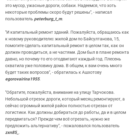
это мусор, ужасные дороги, собаки. Надеемся, что хоть
некоторые проблемы скоро будут решены", - написал
пользователь
peterburg_t_m
.
"И капитальный ремонт зданий. Пожалуйста, обращаюсь как
к новому руководителю: жилой дом по Байсултанова, 15,
помогите сделать капитальный ремонт в целом так, как он
должен проводиться, а не частями. Дом был в плане ремонта
давно, но почему-то его отодвигают каждый год. Плесень
охватила уже половину дома. В общем, к вам очень много
будет таких вопросов", - обратилась к Ашхотову
egorovairina1955
.
"Обратите, пожалуйста, внимание на улицу Тарчокова.
Небольшой отрезок дороги, который месяц ремонтируют, а
сейчас огромный жилой район полностью отрезан от
логистики. Как должны добираться до работы, да и в целом
передвигаться? Прежде чем всё отрезать, нужно же
предложить альтернативу", - пожаловался пользователь
zxn85_
.