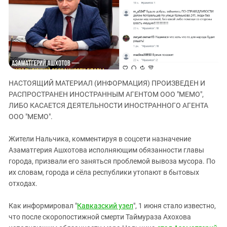
ЗАСТАВЛЯЕТ
Дагестан
КАВКАЗ ЗА ПАЛЕСТИНУ
Ингушетия
ИНАКОМЫСЛИЕ В ЧЕЧНЕ
Кабардино-Балкария
ПРЕСЛЕДОВАНИЕ АКТИВИСТОВ
МОБИЛИЗАЦИЯ И ПРОТЕСТЫ
Калмыкия
Карачаево-Черкесия
НАСТОЯЩИЙ МАТЕРИАЛ (ИНФОРМАЦИЯ) ПРОИЗВЕДЕН И
Краснодарский край
РАСПРОСТРАНЕН ИНОСТРАННЫМ АГЕНТОМ ООО "МЕМО",
Нагорный Карабах
ЛИБО КАСАЕТСЯ ДЕЯТЕЛЬНОСТИ ИНОСТРАННОГО АГЕНТА
ООО "МЕМО".
Российская Федерация
Ростовская область
Жители Нальчика, комментируя в соцсети назначение
Северная Осетия - Алания
Азаматгерия Ашхотова исполняющим обязанности главы
города, призвали его заняться проблемой вывоза мусора. По
СКФО
их словам, города и сёла республики утопают в бытовых
Ставропольский край
отходах.
Чечня
Как информировал "
Кавказский узел
", 1 июня стало известно,
Южная Осетия
что после скоропостижной смерти Таймураза Ахохова