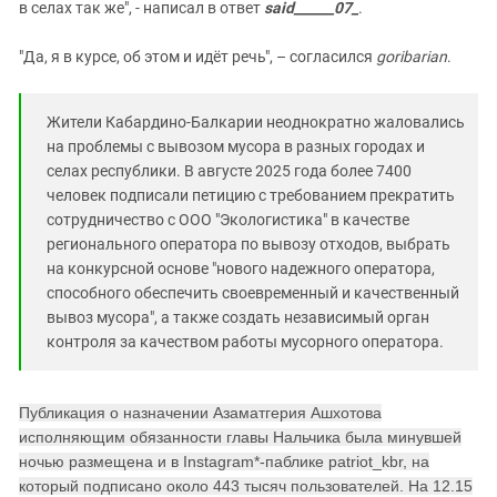
в селах так же", - написал в ответ
said______07_
.
"Да, я в курсе, об этом и идёт речь", – согласился
goribarian
.
Жители Кабардино-Балкарии неоднократно жаловались
на проблемы с вывозом мусора в разных городах и
селах республики. В августе 2025 года более 7400
человек подписали петицию с требованием прекратить
сотрудничество с ООО "Экологистика" в качестве
регионального оператора по вывозу отходов, выбрать
на конкурсной основе "нового надежного оператора,
способного обеспечить своевременный и качественный
вывоз мусора", а также создать независимый орган
контроля за качеством работы мусорного оператора.
Публикация о назначении Азаматгерия Ашхотова
исполняющим обязанности главы Нальчика была минувшей
ночью размещена и в Instagram*-паблике patriot_kbr, на
который подписано около 443 тысяч пользователей. На 12.15