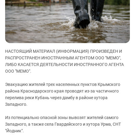
ЗАСТАВЛЯЕТ
Дагестан
КАВКАЗ ЗА ПАЛЕСТИНУ
Ингушетия
ИНАКОМЫСЛИЕ В ЧЕЧНЕ
Кабардино-Балкария
ПРЕСЛЕДОВАНИЕ АКТИВИСТОВ
МОБИЛИЗАЦИЯ И ПРОТЕСТЫ
Калмыкия
Карачаево-Черкесия
НАСТОЯЩИЙ МАТЕРИАЛ (ИНФОРМАЦИЯ) ПРОИЗВЕДЕН И
Краснодарский край
РАСПРОСТРАНЕН ИНОСТРАННЫМ АГЕНТОМ ООО "МЕМО",
Нагорный Карабах
ЛИБО КАСАЕТСЯ ДЕЯТЕЛЬНОСТИ ИНОСТРАННОГО АГЕНТА
Российская Федерация
ООО "МЕМО".
Ростовская область
Эвакуацию жителей трех населенных пунктов Крымского
Северная Осетия - Алания
района Краснодарского края проводят из-за частичного
перелива реки Кубань через дамбу в районе хутора
СКФО
Западного.
Ставропольский край
Чечня
Из потенциально опасной зоны вывозят жителей самого
Западного, а также села Гвардейского и хутора Урма, СНТ
Южная Осетия
"Йодник".