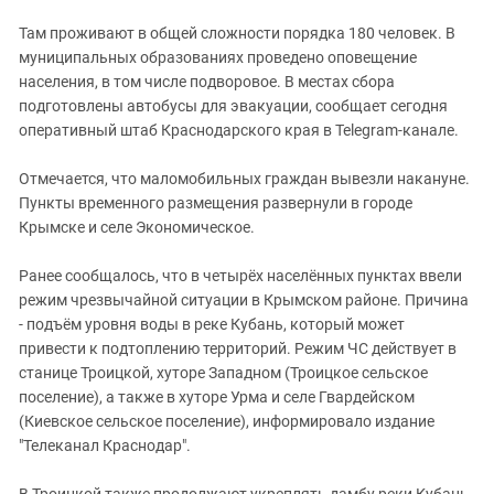
Южный Кавказ
Там проживают в общей сложности порядка 180 человек. В
ЮФО
муниципальных образованиях проведено оповещение
населения, в том числе подворовое. В местах сбора
подготовлены автобусы для эвакуации, сообщает сегодня
оперативный штаб Краснодарского края в Telegram-канале.
Отмечается, что маломобильных граждан вывезли накануне.
Пункты временного размещения развернули в городе
Крымске и селе Экономическое.
Ранее сообщалось, что в четырёх населённых пунктах ввели
режим чрезвычайной ситуации в Крымском районе. Причина
- подъём уровня воды в реке Кубань, который может
привести к подтоплению территорий. Режим ЧС действует в
станице Троицкой, хуторе Западном (Троицкое сельское
поселение), а также в хуторе Урма и селе Гвардейском
(Киевское сельское поселение), информировало издание
"Телеканал Краснодар".
В Троицкой также продолжают укреплять дамбу реки Кубань.