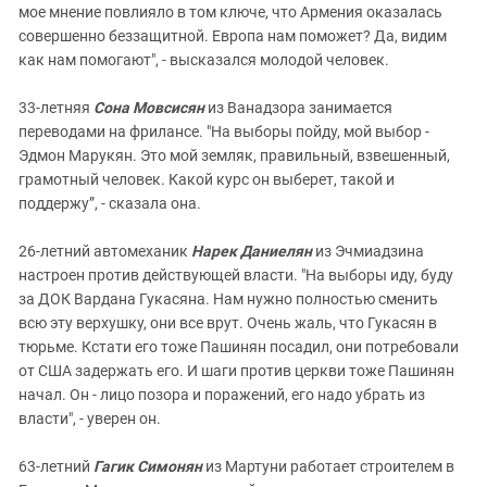
мое мнение повлияло в том ключе, что Армения оказалась
совершенно беззащитной. Европа нам поможет? Да, видим
как нам помогают", - высказался молодой человек.
33-летняя
Сона Мовсисян
из Ванадзора занимается
переводами на фрилансе. "На выборы пойду, мой выбор -
Эдмон Марукян. Это мой земляк, правильный, взвешенный,
грамотный человек. Какой курс он выберет, такой и
поддержу”, - сказала она.
26-летний автомеханик
Нарек Даниелян
из Эчмиадзина
настроен против действующей власти. "На выборы иду, буду
за ДОК Вардана Гукасяна. Нам нужно полностью сменить
всю эту верхушку, они все врут. Очень жаль, что Гукасян в
тюрьме. Кстати его тоже Пашинян посадил, они потребовали
от США задержать его. И шаги против церкви тоже Пашинян
начал. Он - лицо позора и поражений, его надо убрать из
власти", - уверен он.
63-летний
Гагик Симонян
из Мартуни работает строителем в