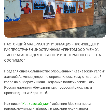
ЗАСТАВЛЯЕТ
Дагестан
КАВКАЗ ЗА ПАЛЕСТИНУ
Ингушетия
ИНАКОМЫСЛИЕ В ЧЕЧНЕ
Кабардино-Балкария
ПРЕСЛЕДОВАНИЕ АКТИВИСТОВ
МОБИЛИЗАЦИЯ И ПРОТЕСТЫ
Калмыкия
Карачаево-Черкесия
Краснодарский край
НАСТОЯЩИЙ МАТЕРИАЛ (ИНФОРМАЦИЯ) ПРОИЗВЕДЕН И
РАСПРОСТРАНЕН ИНОСТРАННЫМ АГЕНТОМ ООО "МЕМО",
Нагорный Карабах
ЛИБО КАСАЕТСЯ ДЕЯТЕЛЬНОСТИ ИНОСТРАННОГО АГЕНТА
Российская Федерация
ООО "МЕМО".
Ростовская область
Подавляющее большинство опрошенных “Кавказским узлом”
Северная Осетия - Алания
жителей Армении уверенно определилось, кому отдаст свой
СКФО
голос на выборах 7 июня. Недавние политические шаги
России укрепили убеждения как пророссийских, так и
Ставропольский край
прозападных избирателей.
Чечня
Южная Осетия
Как писал "
Кавказский узел
", действия Москвы перед
парламентскими выборами в Армении показывают