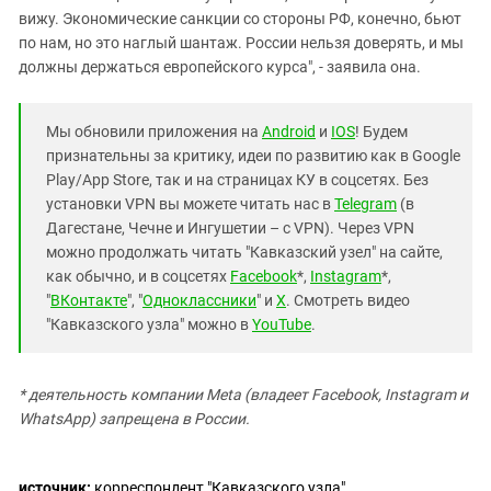
вижу. Экономические санкции со стороны РФ, конечно, бьют
по нам, но это наглый шантаж. России нельзя доверять, и мы
должны держаться европейского курса", - заявила она.
Мы обновили приложения на
Android
и
IOS
! Будем
признательны за критику, идеи по развитию как в Google
Play/App Store, так и на страницах КУ в соцсетях. Без
установки VPN вы можете читать нас в
Telegram
(в
Дагестане, Чечне и Ингушетии – с VPN). Через VPN
можно продолжать читать "Кавказский узел" на сайте,
как обычно, и в соцсетях
Facebook
*,
Instagram
*,
"
ВКонтакте
", "
Одноклассники
" и
X
. Смотреть видео
"Кавказского узла" можно в
YouTube
.
* деятельность компании Meta (владеет Facebook, Instagram и
WhatsApp) запрещена в России.
источник:
корреспондент "Кавказского узла"