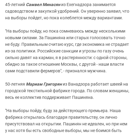
45-летний
Самвел Минасян
из Ехегнадзора занимается
садоводством и закупкой удобрений. Он уверенно заявил, что
на выборы пойдет, но пока колеблется между вариантами.
"На выборы пойду, но пока сомневаюсь между несколькими
новыми силами. За Пашиняна или старых голосовать точно
не буду. Правильным считаю курс, где экономика не страдает
из-за политики. Российские санкции и угрозы по газу очень
сильно давят на карман, я в растерянности: с одной стороны,
обидно за такое отношение Москвы, с другой - наши власти
сами подставили фермеров", - признался мужчина.
50-летняя
Мариам Григорян
из Ванадзора работает швеей на
городской текстильной фабрике города. По словам женщины,
весь ее коллектив поддерживает Пашиняна.
"На выборы пойду, буду за действующего премьера. Наша
фабрика открылась благодаря правительству, он лично
присутствовал на открытии. Пашинян не идеален, но при нем
у нас хотя бы есть свободные выборы, мы не боимся быть