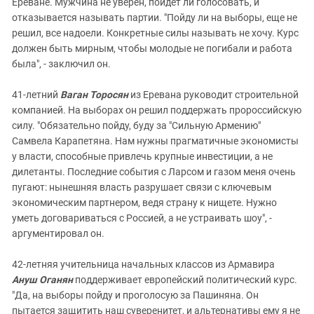
Ереване. Мужчина не уверен, пойдет ли голосовать, и
отказывается называть партии. "Пойду ли на выборы, еще не
решил, все надоели. Конкретные силы называть не хочу. Курс
должен быть мирным, чтобы молодые не погибали и работа
была", - заключил он.
41-летний
Ваган Торосян
из Еревана руководит строительной
компанией. На выборах он решил поддержать пророссийскую
силу. "Обязательно пойду, буду за "Сильную Армению"
Самвела Карапетяна. Нам нужны прагматичные экономисты
у власти, способные привлечь крупные инвестиции, а не
дилетанты. Последние события с Ларсом и газом меня очень
пугают: нынешняя власть разрушает связи с ключевым
экономическим партнером, ведя страну к нищете. Нужно
уметь договариваться с Россией, а не устраивать шоу", -
аргументировал он.
42-летняя учительница начальных классов из Армавира
Ануш Оганян
поддерживает европейский политический курс.
"Да, на выборы пойду и проголосую за Пашиняна. Он
пытается защитить наш суверенитет, и альтернативы ему я не