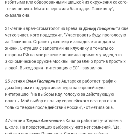
избитыми или обворованными шишкой из окружения какого-
то чиновника. Мы это пережили благодаря Пашиняну", -
сказала она.
31-летний врач-стоматолог из Еревана
Давид Геворгян
также
четко знает, кого поддержит. "Участвовать буду, проголосую
за Пашиняна. Стране нужен мир и западные стандарты
жизни. Ситуация с запретами на клубнику и томаты со
стороны РФ на мое решение повлияла прямо: я увидел, что
экономическое оружие Москвы направлено против простых
людей. Выход один - интеграция с ЕС", - заявил он.
25-летняя
Элен Гаспарян
из Аштарака работает график-
дизайнером и поддерживает курс на европейскую
интеграцию. "На выборы иду, голосую за действующую
власть. Мой выбор в пользу европейского вектора стал
только тверже после действий России", - отметила она.
47-летний
Тигран Аветисян
из Капана работает учителем в
школе. На предстоящих выборах у него нет сомнений. "Да,
пойду и поддержу Пашиняна. Самое главное сейчас -