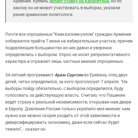
Армении. Кремль
делает ставку на Карапетяна
, но по
закону он не может участвовать в выборах, указали
ранее армянские политологи.
Почти все опрошенные "Кавказским узлом" граждан Армении
собираются прийти 7 июня на избирательные участки, причем
подавляющее большинство из них давно и уверенно
определились с выбором. Опрос не носит репрезентативного
характера и отражает лишь частные мнения опрошенных.
34-летний программист
Арам Саргсян
из Еревана, отец двух
детей, четко определился, за кого проголосует 7 апреля. "На
выборы пойду обязательно, с выбором определился, буду
голосовать за действующую власть. Считаю, что Пашинян
ведет страну к реальной независимости, открывая нам двери
в Европу. Давление России только укрепило мое мнение: нам
нужно как можно скорее уходить от этой зависимости и
диверсифицировать экономику, даже если сейчас будет
тяжело", - сказал он.