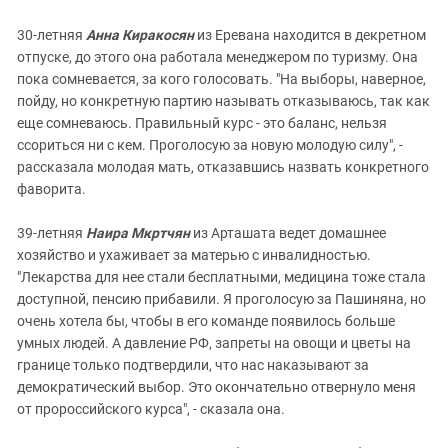
30-летняя
Анна Киракосян
из Еревана находится в декретном
отпуске, до этого она работала менеджером по туризму. Она
пока сомневается, за кого голосовать. "На выборы, наверное,
пойду, но конкретную партию называть отказываюсь, так как
еще сомневаюсь. Правильный курс - это баланс, нельзя
ссориться ни с кем. Проголосую за новую молодую силу", -
рассказала молодая мать, отказавшись назвать конкретного
фаворита.
39-летняя
Наира Мкртчян
из Арташата ведет домашнее
хозяйство и ухаживает за матерью с инвалидностью.
"Лекарства для нее стали бесплатными, медицина тоже стала
доступной, пенсию прибавили. Я проголосую за Пашиняна, но
очень хотела бы, чтобы в его команде появилось больше
умных людей. А давление РФ, запреты на овощи и цветы на
границе только подтвердили, что нас наказывают за
демократический выбор. Это окончательно отвернуло меня
от пророссийского курса", - сказала она.