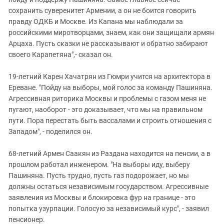
сохранить суверенитет Армении, а он не боится говорить
правду ОДКБ и Москве. Из Капана мы наблюдали за
российскими миротворцами, знаем, как они защищали армян
Арцаха. Пусть сказки не рассказывают и обратно забирают
своего Карапетяна",- сказал он.
19-летний Карен Хачатрян из Гюмри учится на архитектора в
Ереване. "Пойду на выборы, мой голос за команду Пашиняна.
Агрессивная риторика Москвы и проблемы с газом меня не
пугают, наоборот - это доказывает, что мы на правильном
пути. Пора перестать быть вассалами и строить отношения с
Западом", - поделился он.
68-летний Армен Саакян из Раздана находится на пенсии, а в
прошлом работал инженером. "На выборы иду, выберу
Пашиняна. Пусть трудно, пусть газ подорожает, но мы
должны остаться независимым государством. Агрессивные
заявления из Москвы и блокировка фур на границе - это
попытка узурпации. Голосую за независимый курс", - заявил
пенсионер.