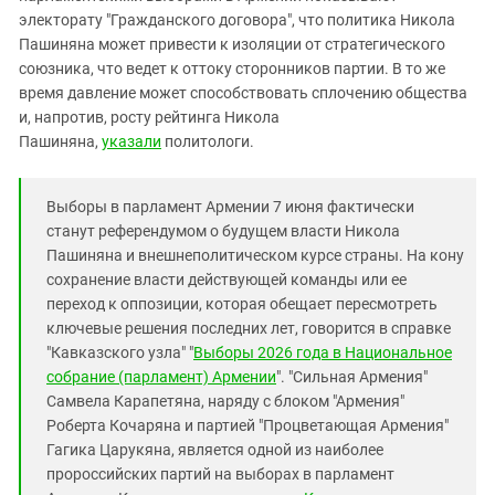
Южный Кавказ
электорату "Гражданского договора", что политика Никола
ЮФО
Пашиняна может привести к изоляции от стратегического
союзника, что ведет к оттоку сторонников партии. В то же
время давление может способствовать сплочению общества
и, напротив, росту рейтинга Никола
Пашиняна,
указали
политологи.
Выборы в парламент Армении 7 июня фактически
станут референдумом о будущем власти Никола
Пашиняна и внешнеполитическом курсе страны. На кону
сохранение власти действующей команды или ее
переход к оппозиции, которая обещает пересмотреть
ключевые решения последних лет, говорится в справке
"Кавказского узла" "
Выборы 2026 года в Национальное
собрание (парламент) Армении
". "Сильная Армения"
Самвела Карапетяна, наряду с блоком "Армения"
Роберта Кочаряна и партией "Процветающая Армения"
Гагика Царукяна, является одной из наиболее
пророссийских партий на выборах в парламент