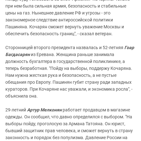
при нем была сильная армия, безопасность и стабильные
цены на газ. Нынешнее давление РФ и угрозы - это
закономерное следствие антироссийской политики
Пашиняна. Кочарян сможет вернуть уважение Москвы и
обеспечить безопасность границ", - сказал ветеран.
Сторонницей второго президента назвалась и 52-летняя
Гоар
Багдасарян
из Еревана. Женщина раньше занимала
должность бухгалтера в государственной поликлинике, а
теперь безработная. "Пойду на выборы, поддержу Кочаряна.
Нам нужна жесткая рука и безопасность, а не пустые
обещания про Европу. Пашинян губит страну ради западных
кураторов. При Кочаряне нас уважали, и экономика росла", -
объяснила она.
29-летний
Артур Мелконян
работает продавцом в магазине
одежды. Он сообщил, что давно определился с выбором. "На
выборы пойду, проголосую за Армана Татояна. Он юрист,
бывший защитник прав человека, и сможет вернуть в страну
законность и порядок без популизма. Давление России на