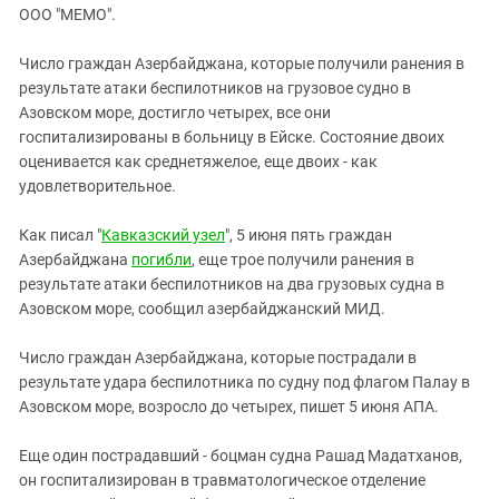
ЗАСТАВЛЯЕТ
ООО "МЕМО".
Дагестан
КАВКАЗ ЗА ПАЛЕСТИНУ
Ингушетия
ИНАКОМЫСЛИЕ В ЧЕЧНЕ
Число граждан Азербайджана, которые получили ранения в
результате атаки беспилотников на грузовое судно в
Кабардино-Балкария
ПРЕСЛЕДОВАНИЕ АКТИВИСТОВ
Азовском море, достигло четырех, все они
МОБИЛИЗАЦИЯ И ПРОТЕСТЫ
Калмыкия
госпитализированы в больницу в Ейске. Состояние двоих
Карачаево-Черкесия
оценивается как среднетяжелое, еще двоих - как
удовлетворительное.
Краснодарский край
Нагорный Карабах
Как писал "
Кавказский узел
", 5 июня пять граждан
Азербайджана
погибли
, еще трое получили ранения в
Российская Федерация
результате атаки беспилотников на два грузовых судна в
Ростовская область
Азовском море, сообщил азербайджанский МИД.
Северная Осетия - Алания
Число граждан Азербайджана, которые пострадали в
СКФО
результате удара беспилотника по судну под флагом Палау в
Ставропольский край
Азовском море, возросло до четырех, пишет 5 июня АПА.
Чечня
Еще один пострадавший - боцман судна Рашад Мадатханов,
Южная Осетия
он госпитализирован в травматологическое отделение