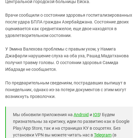
Южный Кавказ
Центральной городской больницы Ейска.
ЮФО
Врачи сообщили о состоянии здоровья госпитализированных
после удара БПЛА граждан Азербайджана. Состояние двоих
оценивается как среднетяжелое, еще двое находятся в
удовлетворительном состоянии.
У Эмина Валехова проблемы с правым ухом, у Намига
Джафарли нарушение слуха на оба уха, Рашад Мадатханова
получил травму головы. О состоянии здоровья Самида
Ибадзаде не сообщается.
По предварительным сведениям, пострадавших выпишут в
понедельник, однако из-за потери документов с этим могут
возникнуть проволочки.
Мы обновили приложения на
Android
и
IOS
! Будем
признательны за критику, идеи по развитию как в Google
Play/App Store, так и на страницах КУ в соцсетях. Без
установки VPN вы можете читать нас в
Telegram
(в