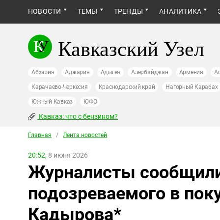
НОВОСТИ
ТЕМЫ
ТРЕНДЫ
АНАЛИТИКА
Кавказский Узел
Абхазия
Аджария
Адыгея
Азербайджан
Армения
А
Карачаево-Черкесия
Краснодарский край
Нагорный Карабах
Южный Кавказ
ЮФО
Кавказ: что с бензином?
Главная
/
Лента новостей
20:52,
8 июня 2026
Журналисты сообщили
подозреваемого в пок
Кадырова*