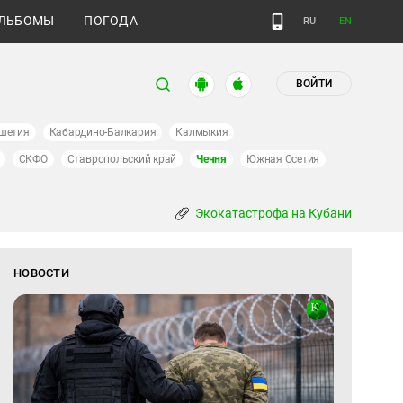
ЛЬБОМЫ
ПОГОДА
RU
EN
ВОЙТИ
шетия
Кабардино-Балкария
Калмыкия
СКФО
Ставропольский край
Чечня
Южная Осетия
Экокатастрофа на Кубани
НОВОСТИ