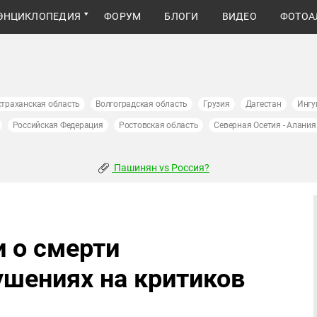
ЭНЦИКЛОПЕДИЯ
ФОРУМ
БЛОГИ
ВИДЕО
ФОТОА
страханская область
Волгоградская область
Грузия
Дагестан
Ингу
Российская Федерация
Ростовская область
Северная Осетия - Алания
Пашинян vs Россия?
 о смерти
ушениях на критиков