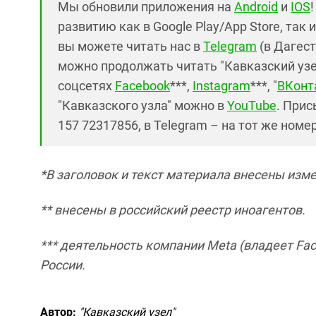
Мы обновили приложения на
Android
и
IOS
развитию как в Google Play/App Store, так 
вы можете читать нас в
Telegram
(в Дагест
можно продолжать читать "Кавказский узел"
соцсетях
Facebook
***,
Instagram
***, "
ВКонт
"Кавказского узла" можно в
YouTube
. Прис
157 72317856, в Telegram – на тот же номе
*В заголовок и текст материала внесены изм
** внесены в российский реестр иноагентов.
***
деятельность компании Meta (владеет Fac
России.
Автор:
"Кавказский узел"