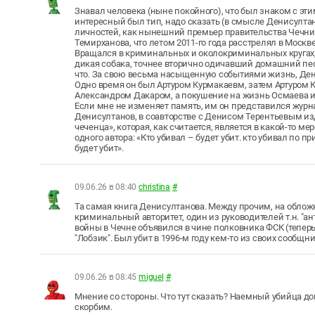
Знавал человека (ныне покойного), что был знаком с э
интересный был тип, надо сказать (в смысле Денисултан
личностей, как нынешний премьер правительства Чечни
Темирханова, что летом 2011-го года расстрелял в Моск
Вращался в криминальных и околокриминальных кругах, 
дикая собака, точнее вторично одичавший домашний пес
что. За свою весьма насыщенную событиями жизнь, Де
Одно время он был Артуром Курмакаевм, затем Артуром
Александром Дакаром, а покушение на жизнь Осмаева 
Если мне не изменяет память, им он представился журн
Денисултанов, в соавторстве с Денисом Терентьевым из
чеченца», которая, как считается, является в какой-то мер
одного автора: «Кто убивал – будет убит. кто убивал по пр
будет убит».
09.06.26 в 08:40
christina
#
Та самая книга Денисултанова. Между прочим, на облож
криминальный авторитет, один из руководителей т.н. "а
войны в Чечне объявился в чине полковника ФСК (теперь
"Лобзик". Был убит в 1996-м году кем-то из своих сообщн
09.06.26 в 08:45
miguel
#
Мнение со стороны. Что тут сказать? Наемный убийца до
скорбим.