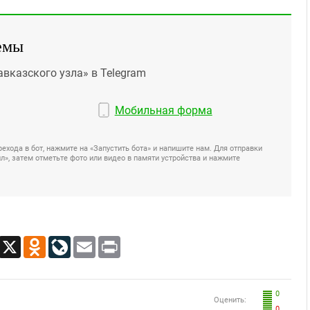
емы
авказского узла» в Telegram
Мобильная форма
ехода в бот, нажмите на «Запустить бота» и напишите нам. Для отправки
», затем отметьте фото или видео в памяти устройства и нажмите
App
Viber
X
Odnoklassniki
LiveJournal
Email
Print
0
Оценить:
0