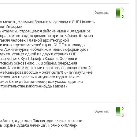
0
Оценить:
0
я мечеть, с самым большим куполом в СНГ. Новость
ный-Информ»
). Читаем: «В строящемся районе имени Владимира
торая сможет одновременно принять более 6 тысяч
тысяч человек. Главной архитектурной
 купол среди мечетей стран СНГ. Его площадь
ров. Архитектурный облик комплекса сформируют
четь станет одной из двух в странах СНГ,
тся мечеть Кул-Шариф в Казани. Фасады и
товому основанию…». В общем, очередная
вых. А вот комментарии некоторых пользователей:
оме Кадырова вообще может быть?)», - ianmay.ru. «не
 состоянию на осень минувшего года в Чечне
Может быть действительно, как указал один из
троительстве какого-нибудь завода?
0
Оценить:
0
е Аллах, а доллар. Так сегодня считают очень
а Коране.Судьба чеченца". Прямо килллер-