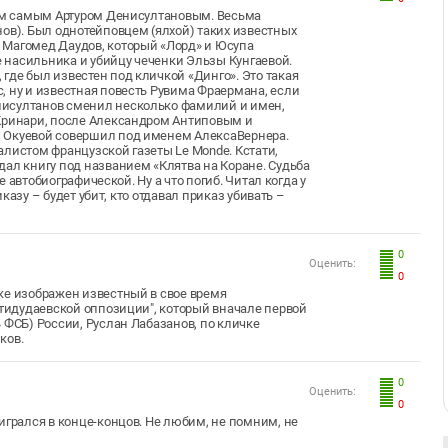
тим самым Артуром Денисултановым. Весьма
ов). Был однотейповцем (ялхой) таких известных
 Магомед Даудов, который «Лорд» и Юсупа
ве насильника и убийцу чеченки Эльзы Кунгаевой.
где был известен под кличкой «Динго». Это такая
, ну и известная повесть Рувима Фраермана, если
нисултанов сменил несколько фамилий и имен,
 Кринари, после Александром Антиповым и
и Окуевой совершил под именем АлексаВернера.
алистом французской газеты Le Monde. Кстати,
дал книгу под названием «Клятва на Коране. Судьба
е автобиографической. Ну а что погиб. Читал когда у
иказу – будет убит, кто отдавал приказ убивать –
0
Оценить:
0
ке изображен известный в свое время
нтидудаевской оппозиции", который вначале первой
 ФСБ) России, Руслан Лабазанов, по кличке
иков.
0
Оценить:
0
игрался в конце-концов. Не любим, не помним, не