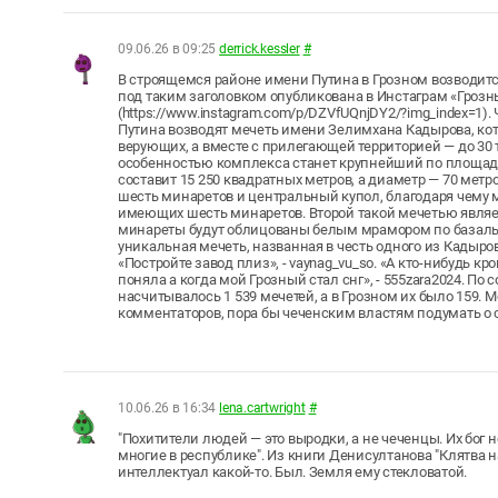
09.06.26 в 09:25
derrick.kessler
#
В строящемся районе имени Путина в Грозном возводитс
под таким заголовком опубликована в Инстаграм «Гроз
(https://www.instagram.com/p/DZVfUQnjDY2/?img_index=1
Путина возводят мечеть имени Зелимхана Кадырова, ко
верующих, а вместе с прилегающей территорией — до 30 
особенностью комплекса станет крупнейший по площади
составит 15 250 квадратных метров, а диаметр — 70 мет
шесть минаретов и центральный купол, благодаря чему ме
имеющих шесть минаретов. Второй такой мечетью являе
минареты будут облицованы белым мрамором по базаль
уникальная мечеть, названная в честь одного из Кадыро
«Постройте завод плиз», - vaynag_vu_so. «А кто-нибудь кр
поняла а когда мой Грозный стал снг», - 555zara2024. По
насчитывалось 1 539 мечетей, а в Грозном их было 159. 
комментаторов, пора бы чеченским властям подумать о с
10.06.26 в 16:34
lena.cartwright
#
"Похитители людей — это выродки, а не чеченцы. Их бог н
многие в республике". Из книги Денисултанова "Клятва н
интеллектуал какой-то. Был. Земля ему стекловатой.