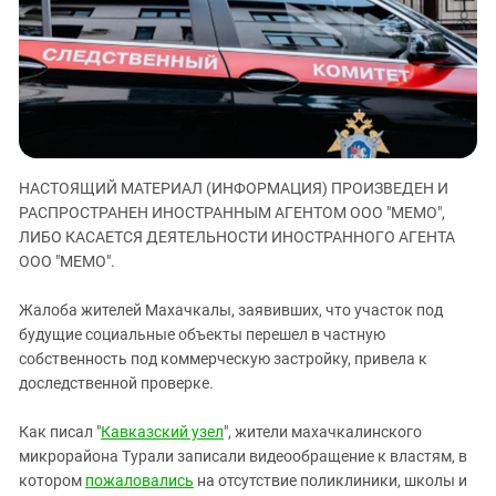
ЗАСТАВЛЯЕТ
Дагестан
КАВКАЗ ЗА ПАЛЕСТИНУ
Ингушетия
ИНАКОМЫСЛИЕ В ЧЕЧНЕ
Кабардино-Балкария
ПРЕСЛЕДОВАНИЕ АКТИВИСТОВ
МОБИЛИЗАЦИЯ И ПРОТЕСТЫ
Калмыкия
Карачаево-Черкесия
НАСТОЯЩИЙ МАТЕРИАЛ (ИНФОРМАЦИЯ) ПРОИЗВЕДЕН И
Краснодарский край
РАСПРОСТРАНЕН ИНОСТРАННЫМ АГЕНТОМ ООО "МЕМО",
Нагорный Карабах
ЛИБО КАСАЕТСЯ ДЕЯТЕЛЬНОСТИ ИНОСТРАННОГО АГЕНТА
Российская Федерация
ООО "МЕМО".
Ростовская область
Жалоба жителей Махачкалы, заявивших, что участок под
Северная Осетия - Алания
будущие социальные объекты перешел в частную
собственность под коммерческую застройку, привела к
СКФО
доследственной проверке.
Ставропольский край
Чечня
Как писал "
Кавказский узел
", жители махачкалинского
микрорайона Турали записали видеообращение к властям, в
Южная Осетия
котором
пожаловались
на отсутствие поликлиники, школы и