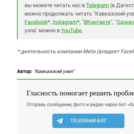
вы можете читать нас в
Telegram
(в Дагест
можно продолжать читать "Кавказский узел"
Facebook
*,
Instagram
*, "
ВКонтакте
", "
Однок
узла" можно в
YouTube
.
* деятельность компании Meta (владеет Faceb
Автор:
"Кавказский узел"
Гласность помогает решить пробл
Отправь сообщение, фото и видео через бот «К
TELEGRAM-БОТ