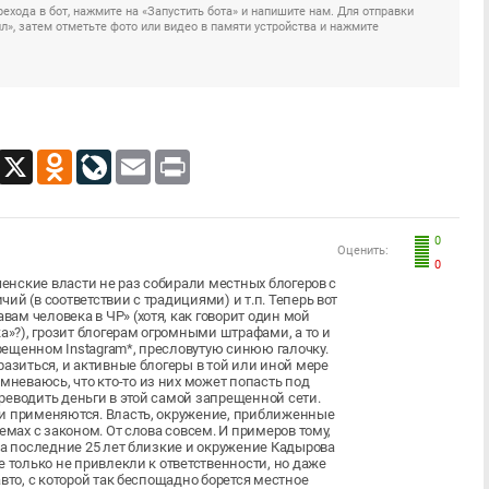
ехода в бот, нажмите на «Запустить бота» и напишите нам. Для отправки
», затем отметьте фото или видео в памяти устройства и нажмите
App
Viber
X
Odnoklassniki
LiveJournal
Email
Print
0
Оценить:
0
ченские власти не раз собирали местных блогеров с
й (в соответствии с традициями) и т.п. Теперь вот
м человека в ЧР» (хотя, как говорит один мой
а»?), грозит блогерам огромными штрафами, а то и
ещенном Instagram*, пресловутую синюю галочку.
разиться, и активные блогеры в той или иной мере
неваюсь, что кто-то из них может попасть под
реводить деньги в этой самой запрещенной сети.
 и применяются. Власть, окружение, приближенные
емах с законом. От слова совсем. И примеров тому,
за последние 25 лет близкие и окружение Кадырова
е только не привлекли к ответственности, но даже
вто, с которой так беспощадно борется местное