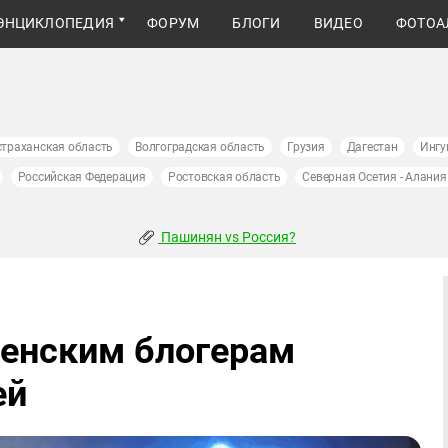
ЭНЦИКЛОПЕДИЯ
ФОРУМ
БЛОГИ
ВИДЕО
ФОТОА
страханская область
Волгоградская область
Грузия
Дагестан
Ингу
Российская Федерация
Ростовская область
Северная Осетия - Алания
Пашинян vs Россия?
ченским блогерам
ей