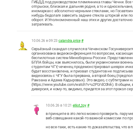
ГИБДД под руководством племянника главы Чечни. Все 
отпрыски, близкая и дальняя родня, а то и односельчане
иномарках с абсолютно черными стеклами, но Госавтоинс
нибудь бедолаге завесить задние стекла шторкой или по
оборот. И Уполномоченный наш этих и других достаточно
затрагивать.
10.06.26 в 09:23
calandra.price
#
Серьёзный скандал случился в Чеченском Госуниверсите
организована видеоконференция по вопросам, касающи
беспилотных систем Минобороны России. Представленн
БПЛА бойцы, как выяснилось, были украинскими военны
студентам ЧГУ, чеченец продемонстрировал шеврон ичке
будет восстановлена, и призвал студентов не подписыва
видеосвязь с ЧГУ была прервана, а второй боец (предпо
Рамзана и Адама Кадыровых). Это видео, с субтитрами 
(https://www.youtube.com/watch?v=u2PLYdC0hik). В общем
диверсия, и кому-то, видимо, придется за этот прокол се
10.06.26 в 10:21
elliot_toy
#
в принципе в это легко можно проверить. пару 
веб-совещание какой-то важной комиссии по пр
но все-таки, есть какие-то доказательства, что 