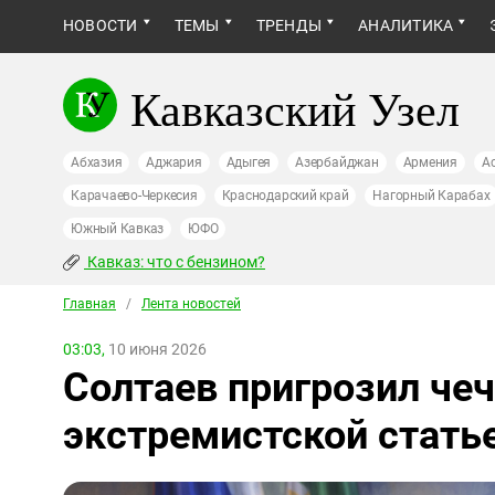
НОВОСТИ
ТЕМЫ
ТРЕНДЫ
АНАЛИТИКА
Кавказский Узел
Абхазия
Аджария
Адыгея
Азербайджан
Армения
А
Карачаево-Черкесия
Краснодарский край
Нагорный Карабах
Южный Кавказ
ЮФО
Кавказ: что с бензином?
Главная
/
Лента новостей
03:03,
10 июня 2026
Солтаев пригрозил че
экстремистской стать