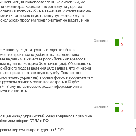
чиновники, высокопоставленные силовики, их
, спокойно разъезжают по региону на дорогих
пекция этого как бы не замечает. А стоит какому-
клеить тонировочную пленку, тут же возьмут в
 скользких проблем предпочитает не видеть и не
0
Оценить:
0
те накануне. Для группы студентов была
мся контрактной службы в подразделениях
ые ведущим в качестве российских операторов
ми (один из которых был чеченцем). Обращаясь к
рийского подразделения ВСУ, заявив, что Ичкерия
ть контракты на военную службу. После этого
ложительно украинец), порвал фото с изображением
на русском языке можно посмотреть в Ютубе
, в ЧГУ случилась своего рода информационная
рьезно ответить.
0
Оценить:
0
месяцев назад украинский юзер воврвался прямо на
облемам сборки БПЛА в РФ.
в правом верхем кадре студенты ЧГУ?