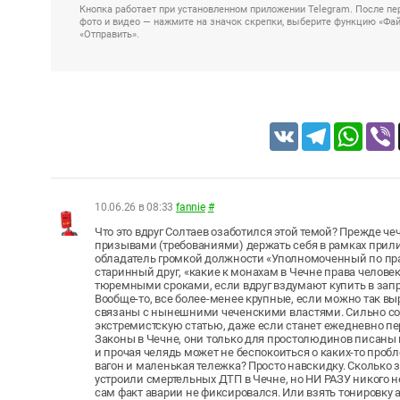
Кнопка работает при установленном приложении Telegram. После пер
фото и видео — нажмите на значок скрепки, выберите функцию «Файл
«Отправить».
VK
Telegram
Whats
10.06.26 в 08:33
fannie
#
Что это вдруг Солтаев озаботился этой темой? Прежде че
призывами (требованиями) держать себя в рамках приличи
обладатель громкой должности «Уполномоченный по права
старинный друг, «какие к монахам в Чечне права человек
тюремными сроками, если вдруг вздумают купить в запр
Вообще-то, все более-менее крупные, если можно так вы
связаны с нынешними чеченскими властями. Сильно сом
экстремистскую статью, даже если станет ежедневно пе
Законы в Чечне, они только для простолюдинов писаны
и прочая челядь может не беспокоиться о каких-то пробл
вагон и маленькая тележка? Просто навскидку. Сколько 
устроили смертельных ДТП в Чечне, но НИ РАЗУ никого н
сам факт аварии не фиксировался. Или взять тонировку а