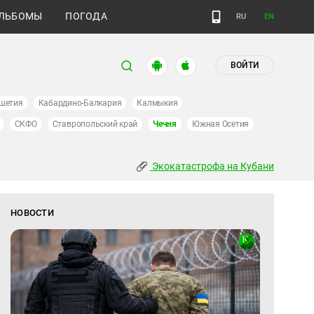
ЛЬБОМЫ
ПОГОДА
RU
EN
ВОЙТИ
шетия
Кабардино-Балкария
Калмыкия
СКФО
Ставропольский край
Чечня
Южная Осетия
Экокатастрофа на Кубани
НОВОСТИ