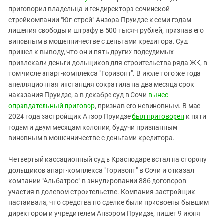
Южный Кавказ
приговорил владельца и гендиректора сочинской
ЮФО
стройкомпании "Юг-строй" Анзора Пруидзе к семи годам
лишения свободы и штрафу в 500 тысяч рублей, признав его
виновным в мошенничестве с деньгами кредитора. Суд
пришел к выводу, что он и пять других подсудимых
привлекали деньги дольщиков для строительства ряда ЖК, в
том числе апарт-комплекса "Горизонт". В июле того же года
апелляционная инстанция сократила на два месяца срок
наказания Пруидзе, а в декабре суд в Сочи
вынес
оправдательный приговор
, признав его невиновным. В мае
2024 года застройщик Анзор Пруидзе
был приговорен
к пяти
годам и двум месяцам колонии, будучи признанным
виновным в мошенничестве с деньгами кредитора.
Четвертый кассационный суд в Краснодаре встал на сторону
дольщиков апарт-комплекса "Горизонт" в Сочи и отказал
компании "Альбатрос" в аннулировании 886 договоров
участия в долевом строительстве. Компания-застройщик
настаивала, что средства по сделке были присвоены бывшим
директором и учредителем Анзором Пруидзе, пишет 9 июня