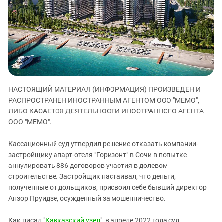
ЗАСТАВЛЯЕТ
Дагестан
КАВКАЗ ЗА ПАЛЕСТИНУ
Ингушетия
ИНАКОМЫСЛИЕ В ЧЕЧНЕ
Кабардино-Балкария
ПРЕСЛЕДОВАНИЕ АКТИВИСТОВ
МОБИЛИЗАЦИЯ И ПРОТЕСТЫ
Калмыкия
Карачаево-Черкесия
Краснодарский край
НАСТОЯЩИЙ МАТЕРИАЛ (ИНФОРМАЦИЯ) ПРОИЗВЕДЕН И
РАСПРОСТРАНЕН ИНОСТРАННЫМ АГЕНТОМ ООО "МЕМО",
Нагорный Карабах
ЛИБО КАСАЕТСЯ ДЕЯТЕЛЬНОСТИ ИНОСТРАННОГО АГЕНТА
Российская Федерация
ООО "МЕМО".
Ростовская область
Кассационный суд утвердил решение отказать компании-
Северная Осетия - Алания
застройщику апарт-отеля "Горизонт" в Сочи в попытке
СКФО
аннулировать 886 договоров участия в долевом
строительстве. Застройщик настаивал, что деньги,
Ставропольский край
полученные от дольщиков, присвоил себе бывший директор
Чечня
Анзор Пруидзе, осужденный за мошенничество.
Южная Осетия
Как писал "
Кавказский узел
", в апреле 2022 года суд