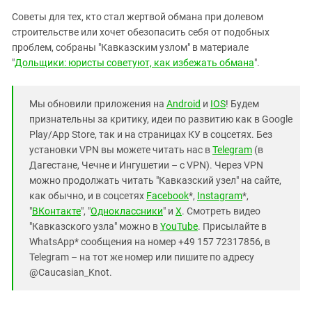
Советы для тех, кто стал жертвой обмана при долевом
строительстве или хочет обезопасить себя от подобных
проблем, собраны "Кавказским узлом" в материале
"
Дольщики: юристы советуют, как избежать обмана
".
Мы обновили приложения на
Android
и
IOS
! Будем
признательны за критику, идеи по развитию как в Google
Play/App Store, так и на страницах КУ в соцсетях. Без
установки VPN вы можете читать нас в
Telegram
(в
Дагестане, Чечне и Ингушетии – с VPN). Через VPN
можно продолжать читать "Кавказский узел" на сайте,
как обычно, и в соцсетях
Facebook
*,
Instagram
*,
"
ВКонтакте
", "
Одноклассники
" и
X
. Смотреть видео
"Кавказского узла" можно в
YouTube
. Присылайте в
WhatsApp* сообщения на номер +49 157 72317856, в
Telegram – на тот же номер или пишите по адресу
@Caucasian_Knot.