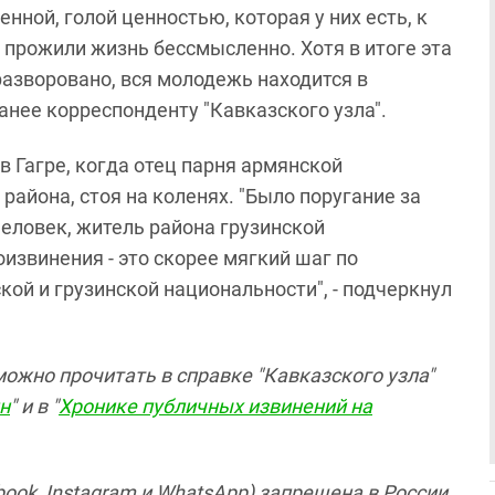
нной, голой ценностью, которая у них есть, к
 прожили жизнь бессмысленно. Хотя в итоге эта
разворовано, вся молодежь находится в
нее корреспонденту "Кавказского узла".
в Гагре, когда отец парня армянской
айона, стоя на коленях. "Было поругание за
человек, житель района грузинской
извинения - это скорее мягкий шаг по
кой и грузинской национальности", - подчеркнул
ожно прочитать в справке "Кавказского узла"
н
" и в "
Хронике публичных извинений на
ook, Instagram и WhatsApp) запрещена в России.