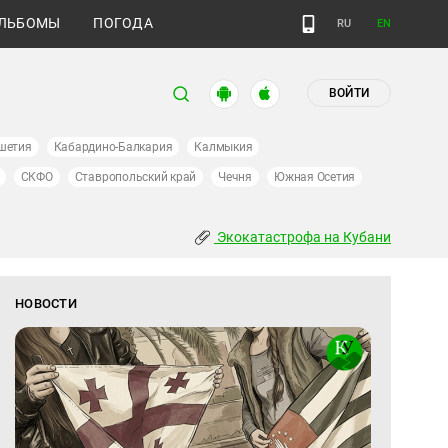
ЛЬБОМЫ
ПОГОДА
RU
EN
ВОЙТИ
шетия
Кабардино-Балкария
Калмыкия
СКФО
Ставропольский край
Чечня
Южная Осетия
Экокатастрофа на Кубани
НОВОСТИ