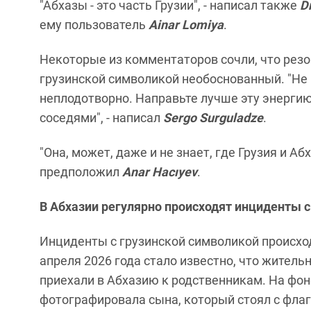
"Абхазы - это часть Грузии", - написал также
D
ему пользователь
Ainar Lomiya
.
Некоторые из комментаторов сочли, что резо
грузинской символикой необоснованный. "Не н
неплодотворно. Направьте лучше эту энерги
соседями", - написал
Sergo Surguladze
.
"Она, может, даже и не знает, где Грузия и Аб
предположил
Anar Hacıyev
.
В Абхазии регулярно происходят инциденты с
Инциденты с грузинской символикой происход
апреля 2026 года стало известно, что житель
приехали в Абхазию к родственникам. На фон
фотографировала сына, который стоял с флаг