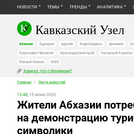
НОВОСТИ
ТЕМЫ
ТРЕНДЫ
АНАЛИТИКА
Кавказский Узел
Абхазия
Аджария
Адыгея
Азербайджан
Армения
Ас
Карачаево-Черкесия
Краснодарский край
Нагорный Карабах
Южный Кавказ
ЮФО
Кавказ: что с бензином?
Главная
/
Лента новостей
12:48,
10 июня 2026
Жители Абхазии потре
на демонстрацию тури
символики