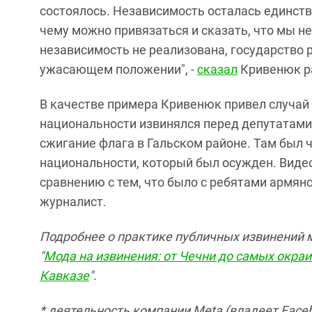
состоялось. Независимость осталась единстве
чему можно привязаться и сказать, что мы не
независимость не реализована, государство 
ужасающем положении", -
сказал
Кривенюк ра
В качестве примера Кривенюк привел случай 
национальности извинялся перед депутатами р
сжигание флага в Гальском районе. Там был 
национальности, который был осужден. Видео
сравнению с тем, что было с ребятами армянс
журналист.
Подробнее о практике публичных извинений м
"
Мода на извинения: от Чечни до самых окраи
Кавказе
".
* деятельность компании Meta (владеет Faceb