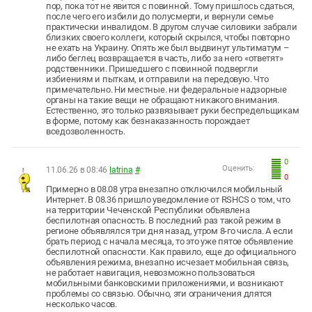
пор, пока тот не явится с повинной. Тому пришлось сдаться,
после чего его избили до полусмерти, и вернули семье
практически инвалидом. В другом случае силовики забрали
близких своего коллеги, который скрылся, чтобы повторно
не ехать на Украину. Опять же был выдвинут ультиматум –
либо беглец возвращается в часть, либо за него «ответят»
родственники. Пришедшего с повинной подвергли
избиениям и пыткам, и отправили на передовую. Что
примечательно. Ни местные. ни федеральные надзорные
органы на такие вещи не обращают никакого внимания.
Естественно, это только развязывает руки беспредельщикам
в форме, потому как безнаказанность порождает
вседозволенность.
0
Оценить:
11.06.26 в 08:46
latrina
#
0
Примерно в 08.08 утра внезапно отключился мобильный
Интернет. В 08.36 пришло уведомление от RSHCS о том, что
на территории Чеченской Республики объявлена
беспилотная опасность. В последний раз такой режим в
регионе объявлялся три дня назад, утром 8-го числа. А если
брать период с начала месяца, то это уже пятое объявление
беспилотной опасности. Как правило, еще до официального
объявления режима, внезапно исчезает мобильная связь,
не работает навигация, невозможно пользоваться
мобильными банковскими приложениями, и возникают
проблемы со связью. Обычно, эти ограничения длятся
несколько часов.