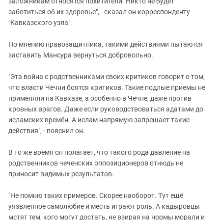
заложникам относятся похитители. Никто не будет
заботиться об их здоровье", - сказал он корреспонденту
"Кавказского узла".
По мнению правозащитника, такими действиями пытаются
заставить Мансура вернуться добровольно.
"Эта война с родственниками своих критиков говорит о том,
что власти Чечни боятся критиков. Такие подлые приемы не
применяли на Кавказе, а особенно в Чечне, даже против
кровных врагов. Даже если руководствоваться адатами до
исламских времён. А ислам напрямую запрещает такие
действия", - пояснил он.
В то же время он полагает, что такого рода давление на
родственников чеченских оппозиционеров отнюдь не
приносит видимых результатов.
"Не помню таких примеров. Скорее наоборот. Тут ещё
уязвленное самолюбие и месть играют роль. А кадыровцы
мстят тем, кого могут достать, не взирая на нормы морали и