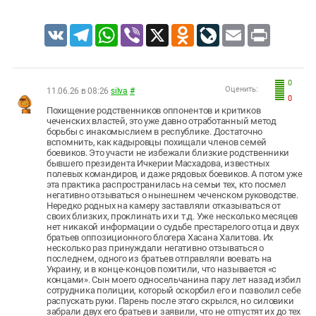
VK
Telegram
WhatsApp
Viber
X
Odnoklassniki
LiveJournal
Email
Print
0
Оценить:
11.06.26 в 08:26
silva
#
0
Похищение родственников оппонентов и критиков
чеченских властей, это уже давно отработанный метод
борьбы с инакомыслием в республике. Достаточно
вспомнить, как кадыровцы похищали членов семей
боевиков. Это участи не избежали близкие родственники
бывшего президента Ичкерии Масхадова, известных
полевых командиров, и даже рядовых боевиков. А потом уже
эта практика распространилась на семьи тех, кто посмел
негативно отзываться о нынешнем чеченском руководстве.
Нередко родных на камеру заставляли отказываться от
своих близких, проклинать их и т.д. Уже несколько месяцев
нет никакой информации о судьбе престарелого отца и двух
братьев оппозиционного блогера Хасана Халитова. Их
несколько раз принуждали негативно отзываться о
последнем, одного из братьев отправляли воевать на
Украину, и в конце-концов похитили, что называется «с
концами». Сын моего односельчанина пару лет назад избил
сотрудника полиции, который оскорбил его и позволил себе
распускать руки. Парень после этого скрылся, но силовики
забрали двух его братьев и заявили, что не отпустят их до тех