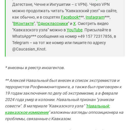
Дагестане, Чечне и Ингушетии – с VPN). Через VPN
можно продолжать читать "Кавказский узел" на сайте,
как обычно, и в соцсетях
Facebook*
**,
Instagram
***,
"
ВКонтакте
", "
Одноклассники
" и
X
. Смотреть видео
"Кавказского узла" можно в
YouTube
. Присылайте в
WhatsApp*** сообщения на номер +49 157 72317856, в
Telegram – на тот же номер или пишите по адресу
@Caucasian_Knot.
* внесены в реестр иноагентов.
** Алексей Навальный был внесен в список экстремистов и
террористов Росфинмониторинга, а также был приговорен к
19 годам заключения по делу об экстремизме, а в феврале
2024 года умер в колонии. Навальный признан "узником
совести". В материале "Кавказского узла" "
Навальный:
кавказское измерение
" изложены взгляды оппозиционера на
проблемы, связанные с Кавказом.