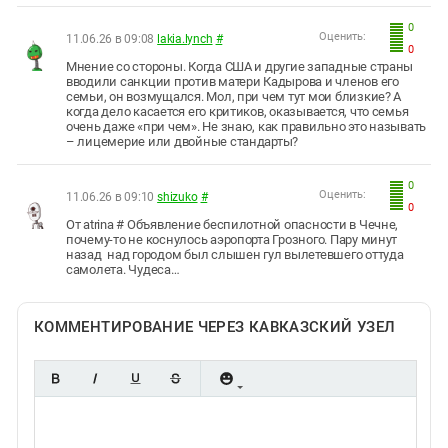
0
Оценить:
11.06.26 в 09:08
lakia.lynch
#
0
Мнение со стороны. Когда США и другие западные страны
вводили санкции против матери Кадырова и членов его
семьи, он возмущался. Мол, при чем тут мои близкие? А
когда дело касается его критиков, оказывается, что семья
очень даже «при чем». Не знаю, как правильно это называть
– лицемерие или двойные стандарты?
0
Оценить:
11.06.26 в 09:10
shizuko
#
0
От atrina # Объявление беспилотной опасности в Чечне,
почему-то не коснулось аэропорта Грозного. Пару минут
назад над городом был слышен гул вылетевшего оттуда
самолета. Чудеса…
КОММЕНТИРОВАНИЕ ЧЕРЕЗ КАВКАЗСКИЙ УЗЕЛ