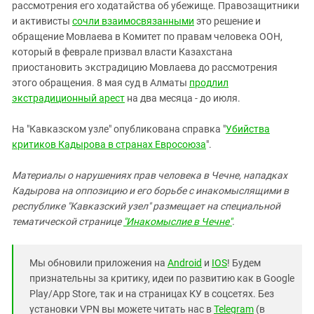
рассмотрения его ходатайства об убежище. Правозащитники
и активисты
сочли взаимосвязанными
это решение и
обращение Мовлаева в Комитет по правам человека ООН,
который в феврале призвал власти Казахстана
приостановить экстрадицию Мовлаева до рассмотрения
этого обращения. 8 мая суд в Алматы
продлил
экстрадиционный арест
на два месяца - до июля.
На "Кавказском узле" опубликована справка "
Убийства
критиков Кадырова в странах Евросоюза
".
Материалы о нарушениях прав человека в Чечне, нападках
Кадырова на оппозицию и его борьбе с инакомыслящими в
республике "Кавказский узел" размещает на специальной
тематической странице
"Инакомыслие в Чечне"
.
Мы обновили приложения на
Android
и
IOS
! Будем
признательны за критику, идеи по развитию как в Google
Play/App Store, так и на страницах КУ в соцсетях. Без
установки VPN вы можете читать нас в
Telegram
(в