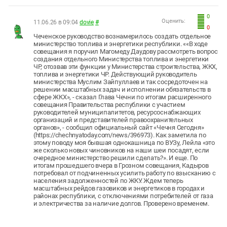
0
Оценить:
11.06.26 в 09:04
dovie
#
0
Чеченское руководство вознамерилось создать отдельное
министерство топлива и энергетики республики. ««В ходе
совещания я поручил Магомеду Даудову рассмотреть вопрос
создания отдельного Министерства топлива и энергетики
ЧР, отозвав эти функции у Министерства строительства, ЖКХ,
топлива и энергетики ЧР. Действующий руководитель
министерства Муслим Зайпуллаев и так сосредоточен на
решении масштабных задач и исполнении обязательств в
сфере ЖКХ», - сказал Глава Чечни по итогам расширенного
совещания Правительства республики с участием
руководителей муниципалитетов, ресурсоснабжающих
организаций и представителей правоохранительных
органов», - сообщил официальный сайт «Чечня Сегодня»
(https://chechnyatoday.com/news/396973). Как заметила по
этому поводу моя бывшая однокашница по ВУЗу, Лейла «это
же сколько новых чиновников на наши шеи посадят, если
очередное министерство решили сделать?». И еще. По
итогам прошедшего вчера в Грозном совещания, Кадыров
потребовал от подчиненных усилить работу по взысканию с
населения задолженностей по ЖКУ. Ждем теперь
масштабных рейдов газовиков и энергетиков в городах и
районах республики, с отключениями потребителей от газа
и электричества за наличие долгов. Проверено временем.