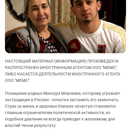
ЗАСТАВЛЯЕТ
Дагестан
КАВКАЗ ЗА ПАЛЕСТИНУ
Ингушетия
ИНАКОМЫСЛИЕ В ЧЕЧНЕ
Кабардино-Балкария
ПРЕСЛЕДОВАНИЕ АКТИВИСТОВ
МОБИЛИЗАЦИЯ И ПРОТЕСТЫ
Калмыкия
Карачаево-Черкесия
Краснодарский край
Нагорный Карабах
НАСТОЯЩИЙ МАТЕРИАЛ (ИНФОРМАЦИЯ) ПРОИЗВЕДЕН И
РАСПРОСТРАНЕН ИНОСТРАННЫМ АГЕНТОМ ООО "МЕМО",
Российская Федерация
ЛИБО КАСАЕТСЯ ДЕЯТЕЛЬНОСТИ ИНОСТРАННОГО АГЕНТА
Ростовская область
ООО "МЕМО".
Северная Осетия - Алания
Похищение родных Мансура Мовлаева, которому угрожает
СКФО
экстрадиция в Россию - попытка заставить его замолчать.
Ставропольский край
Страх за жизнь и здоровье близких зачастую становится
главным ограничителем политической активности, но
Чечня
подобное давление не всегда приводит к желаемому для
Южная Осетия
властей Чечни результату.