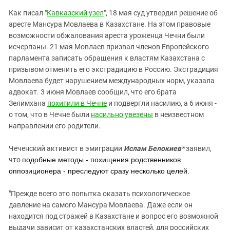
Южный Кавказ
Как писал "
Кавказский узел
", 18 мая суд утвердил решение об
ЮФО
аресте Мансура Мовлаева в Казахстане. На этом правовые
возможности обжалования ареста уроженца Чечни были
исчерпаны. 21 мая Мовлаев призвал членов Европейского
парламента записать обращения к властям Казахстана с
призывом отменить его экстрадицию в Россию. Экстрадиция
Мовлаева будет нарушением международных норм, указала
адвокат. 3 июня Мовлаев сообщил, что его брата
Зелимхана
похитили в Чечне
и подвергли насилию, а 6 июня -
о том, что в Чечне были
насильно увезены
в неизвестном
направлении его родители.
Чеченский активист в эмиграции
Ислам Белокиев*
заявил,
что
подобные методы - похищения родственников
оппозиционера - преследуют сразу несколько целей.
"Прежде всего это попытка оказать психологическое
давление на самого Мансура Мовлаева. Даже если он
находится под стражей в Казахстане и вопрос его возможной
выдачи зависит от казахстанских властей, для российских