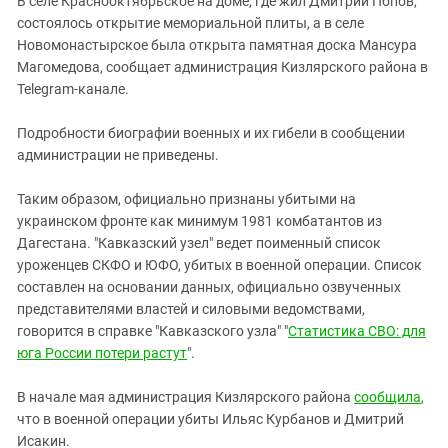
В селе Краснооктябрьское на доме, где жил Дмитрий Попов,
Южный Кавказ
состоялось открытие мемориальной плиты, а в селе
ЮФО
Новомонастырское была открыта памятная доска Мансура
Магомедова, сообщает администрация Кизлярского района в
Telegram-канале.
Подробности биографии военных и их гибели в сообщении
администрации не приведены.
Таким образом, официально признаны убитыми на
украинском фронте как минимум 1981 комбатантов из
Дагестана. "Кавказский узел" ведет поименный список
уроженцев СКФО и ЮФО, убитых в военной операции. Список
составлен на основании данных, официально озвученных
представителями властей и силовыми ведомствами,
говорится в справке "Кавказского узла" "
Статистика СВО: для
юга России потери растут
".
В начале мая администрация Кизлярского района
сообщила
,
что в военной операции убиты Ильяс Курбанов и Дмитрий
Исакин.