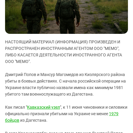
ЗАСТАВЛЯЕТ
Дагестан
КАВКАЗ ЗА ПАЛЕСТИНУ
Ингушетия
ИНАКОМЫСЛИЕ В ЧЕЧНЕ
Кабардино-Балкария
ПРЕСЛЕДОВАНИЕ АКТИВИСТОВ
МОБИЛИЗАЦИЯ И ПРОТЕСТЫ
Калмыкия
НАСТОЯЩИЙ МАТЕРИАЛ (ИНФОРМАЦИЯ) ПРОИЗВЕДЕН И
Карачаево-Черкесия
РАСПРОСТРАНЕН ИНОСТРАННЫМ АГЕНТОМ ООО "МЕМО",
Краснодарский край
ЛИБО КАСАЕТСЯ ДЕЯТЕЛЬНОСТИ ИНОСТРАННОГО АГЕНТА
Нагорный Карабах
ООО "МЕМО".
Российская Федерация
Дмитрий Попов и Мансур Магомедов из Кизлярского района
Ростовская область
убиты в боевых действиях. С начала российской операции на
Украине власти публично назвали имена как минимум 1981
Северная Осетия - Алания
убитого там военнослужащего из Дагестана.
СКФО
Ставропольский край
Как писал "
Кавказский узел
", к 11 июня чиновники и силовики
официально признали убитыми на Украине не менее
1979
Чечня
бойцов
из Дагестана.
Южная Осетия