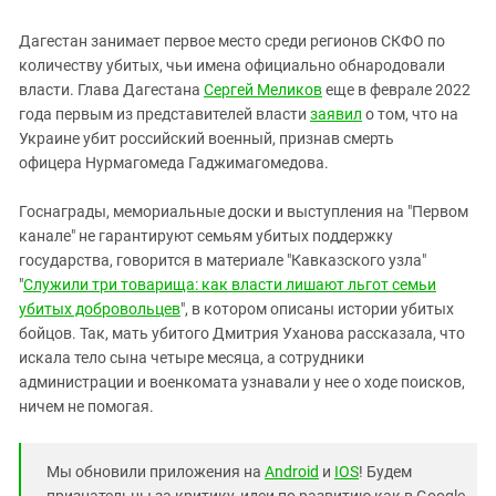
Дагестан занимает первое место среди регионов СКФО по
количеству убитых, чьи имена официально обнародовали
власти. Глава Дагестана
Сергей Меликов
еще в феврале 2022
года первым из представителей власти
заявил
о том, что на
Украине убит российский военный, признав смерть
офицера Нурмагомеда Гаджимагомедова.
Госнаграды, мемориальные доски и выступления на "Первом
канале" не гарантируют семьям убитых поддержку
государства, говорится в материале "Кавказского узла"
"
Служили три товарища: как власти лишают льгот семьи
убитых добровольцев
", в котором описаны истории убитых
бойцов. Так, мать убитого Дмитрия Уханова рассказала, что
искала тело сына четыре месяца, а сотрудники
администрации и военкомата узнавали у нее о ходе поисков,
ничем не помогая.
Мы обновили приложения на
Android
и
IOS
! Будем
признательны за критику, идеи по развитию как в Google