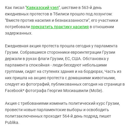
Южный Кавказ
Как писал "
Кавказский узел
", шествие в 563-й день
ЮФО
ежедневных протестов в Тбилиси прошло под лозунгом:
"Вместе против насилия и безнаказанности", его участники
потребовали
прекратить практику насилия
в отношении
задержанных.
Ежедневная акция протеста прошла сегодня у парламента
Грузии. Собравшиеся сторонники евроинтеграции Грузии
держали в руках флаги Грузии, ЕС, США. Обстановка у
парламента спокойная - люди беседуют небольшими
группами, сидят на ступенях здания и на бордюрах, Часть из
них пришла на акцию протеста с домашними животными,
следует из фотографий, публикованных сегодня на странице в
Facebook* фотографа Георгия Мосиашвили (MoSe).
Акция с требованиями изменить политический курс Грузии,
провести новые парламентские выборы и освободить
политзаключенных проходит 564-й день подряд, пишет
Publika.