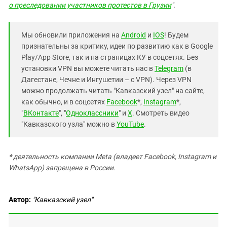
о преследовании участников протестов в Грузии
".
Мы обновили приложения на
Android
и
IOS
! Будем
признательны за критику, идеи по развитию как в Google
Play/App Store, так и на страницах КУ в соцсетях. Без
установки VPN вы можете читать нас в
Telegram
(в
Дагестане, Чечне и Ингушетии – с VPN). Через VPN
можно продолжать читать "Кавказский узел" на сайте,
как обычно, и в соцсетях
Facebook
*,
Instagram
*,
"
ВКонтакте
", "
Одноклассники
" и
X
. Смотреть видео
"Кавказского узла" можно в
YouTube
.
* деятельность компании Meta (владеет Facebook, Instagram и
WhatsApp) запрещена в России.
Автор:
"Кавказский узел"