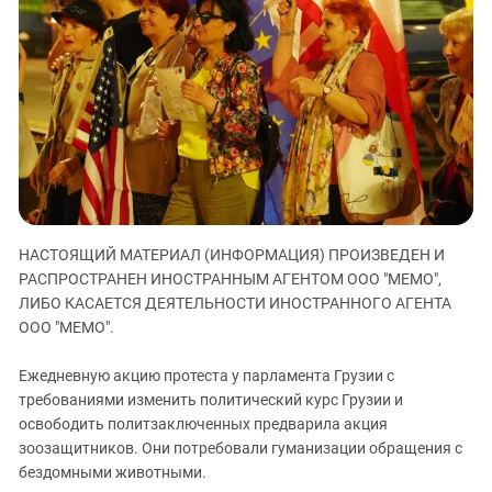
ЗАСТАВЛЯЕТ
Дагестан
КАВКАЗ ЗА ПАЛЕСТИНУ
Ингушетия
ИНАКОМЫСЛИЕ В ЧЕЧНЕ
Кабардино-Балкария
ПРЕСЛЕДОВАНИЕ АКТИВИСТОВ
МОБИЛИЗАЦИЯ И ПРОТЕСТЫ
Калмыкия
Карачаево-Черкесия
Краснодарский край
Нагорный Карабах
НАСТОЯЩИЙ МАТЕРИАЛ (ИНФОРМАЦИЯ) ПРОИЗВЕДЕН И
Российская Федерация
РАСПРОСТРАНЕН ИНОСТРАННЫМ АГЕНТОМ ООО "МЕМО",
Ростовская область
ЛИБО КАСАЕТСЯ ДЕЯТЕЛЬНОСТИ ИНОСТРАННОГО АГЕНТА
Северная Осетия - Алания
ООО "МЕМО".
СКФО
Ежедневную акцию протеста у парламента Грузии с
Ставропольский край
требованиями изменить политический курс Грузии и
освободить политзаключенных предварила акция
Чечня
зоозащитников. Они потребовали гуманизации обращения с
Южная Осетия
бездомными животными.