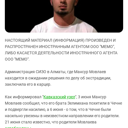
ЗАСТАВЛЯЕТ
Дагестан
КАВКАЗ ЗА ПАЛЕСТИНУ
Ингушетия
ИНАКОМЫСЛИЕ В ЧЕЧНЕ
Кабардино-Балкария
ПРЕСЛЕДОВАНИЕ АКТИВИСТОВ
МОБИЛИЗАЦИЯ И ПРОТЕСТЫ
Калмыкия
НАСТОЯЩИЙ МАТЕРИАЛ (ИНФОРМАЦИЯ) ПРОИЗВЕДЕН И
Карачаево-Черкесия
РАСПРОСТРАНЕН ИНОСТРАННЫМ АГЕНТОМ ООО "МЕМО",
Краснодарский край
ЛИБО КАСАЕТСЯ ДЕЯТЕЛЬНОСТИ ИНОСТРАННОГО АГЕНТА
Нагорный Карабах
ООО "МЕМО".
Российская Федерация
Администрация СИЗО в Алматы, где Мансур Мовлаев
Ростовская область
находится в ожидании решения по делу об экстрадиции,
заключила его в карцер.
Северная Осетия - Алания
СКФО
Как информировал "
Кавказский узел
", 3 июня Мансур
Ставропольский край
Мовлаев сообщил, что его брата Зелимхана похитили в Чечне
и подвергли насилию, а 6 июня - о том, что в Чечне были
Чечня
насильно увезены в неизвестном направлении его родители.
Южная Осетия
21 июня стало известно, что родители Мовлаева