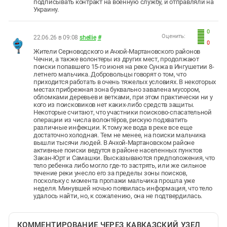
подписывать контракт на военную службу, и отправляли на
Украину.
0
Оценить:
22.06.26 в 09:08
shellie
#
0
Жители Серноводского и Ачхой-Мартановского районов
Чечни, а также волонтеры из других мест, продолжают
поиски попавшего 15-го июня на реке Сунжа в Ингушетии 8-
летнего мальчика. Добровольцы говорят о том, что
приходится работать в очень тяжелых условиях. В некоторых
местах прибрежная зона буквально завалена мусором,
обломками деревьев и ветками, при этом практически ни у
кого из поисковиков нет каких-либо средств защиты.
Некоторые считают, что участники поисково-спасательной
операции из числа волонтёров, рискую подхватить
различные инфекции. К тому же вода в реке все еще
достаточно холодная. Тем не менее, на поиски мальчика
вышли тысячи людей. В Ачхой-Мартановском районе
активные поиски ведутся в районе населенных пунктов
Закан-Юрт и Самашки. Высказываются предположения, что
тело ребенка либо могло где-то застрять, или же сильное
течение реки унесло его за пределы зоны поисков,
поскольку с момента пропажи мальчика прошла уже
неделя. Минувшей ночью появилась информация, что тело
удалось найти, но, к сожалению, она не подтвердилась.
КОММЕНТИРОВАНИЕ ЧЕРЕЗ КАВКАЗСКИЙ УЗЕЛ