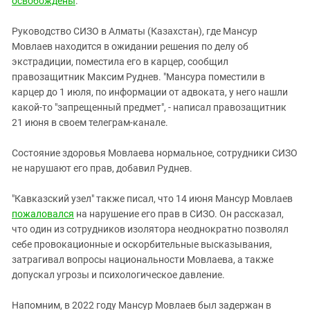
освобождены
.
Южный Кавказ
ЮФО
Руководство СИЗО в Алматы (Казахстан), где Мансур
Мовлаев находится в ожидании решения по делу об
экстрадиции, поместила его в карцер, сообщил
правозащитник Максим Руднев. "Мансура поместили в
карцер до 1 июля, по информации от адвоката, у него нашли
какой-то "запрещенный предмет", - написал правозащитник
21 июня в своем телеграм-канале.
Состояние здоровья Мовлаева нормальное, сотрудники СИЗО
не нарушают его прав, добавил Руднев.
"Кавказский узел" также писал, что 14 июня Мансур Мовлаев
пожаловался
на нарушение его прав в СИЗО. Он рассказал,
что один из сотрудников изолятора неоднократно позволял
себе провокационные и оскорбительные высказывания,
затрагивал вопросы национальности Мовлаева, а также
допускал угрозы и психологическое давление.
Напомним, в 2022 году Мансур Мовлаев был задержан в