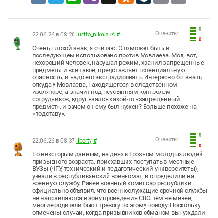
0
Оценить:
22.06.26 в 08:20
luetta_nikolaus
#
0
Очень плохой знак, я считаю. Это может быть в
последующем использовано против Мовлаева. Мол, вот,
нехороший человек, нарушал режим, хранил запрещенные
предметы и все такое, представляет потенциальную
опасность, и надо его экстрадировать. Интересно бы знать,
откуда у Мовлаева, находящегося в следственном
изоляторе, а значит под неусыпным контролем
сотрудников, вдруг взялся какой-то «запрещенный
предмет», и зачем он ему был нужен? Больше похоже на
«подставу».
0
Оценить:
22.06.26 в 08:37
liberty
#
0
По некоторым данным, на днях в Грозном молодых людей
призывного возраста, приехавших поступать в местные
ВУЗы (ЧГУ, технический и педагогический университеты),
увезли в республиканский военкомат, и определили на
военную службу. Ранее военный комиссар республики
официально объявил, что военнослужащие срочной службы
не направляются в зону проведения СВО. тем не менее,
многие родители бьют тревогу по этому поводу. Поскольку
отмечены случаи, когда призывников обманом вынуждали