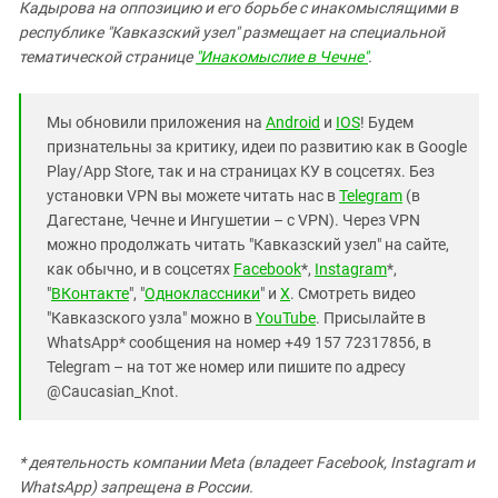
Кадырова на оппозицию и его борьбе с инакомыслящими в
республике "Кавказский узел" размещает на специальной
тематической странице
"Инакомыслие в Чечне"
.
Мы обновили приложения на
Android
и
IOS
! Будем
признательны за критику, идеи по развитию как в Google
Play/App Store, так и на страницах КУ в соцсетях. Без
установки VPN вы можете читать нас в
Telegram
(в
Дагестане, Чечне и Ингушетии – с VPN). Через VPN
можно продолжать читать "Кавказский узел" на сайте,
как обычно, и в соцсетях
Facebook
*,
Instagram
*,
"
ВКонтакте
", "
Одноклассники
" и
X
. Смотреть видео
"Кавказского узла" можно в
YouTube
. Присылайте в
WhatsApp* сообщения на номер +49 157 72317856, в
Telegram – на тот же номер или пишите по адресу
@Caucasian_Knot.
* деятельность компании Meta (владеет Facebook, Instagram и
WhatsApp) запрещена в России.