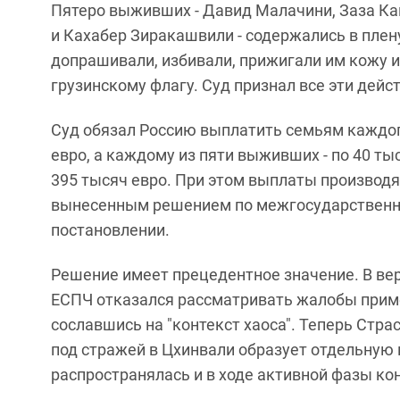
Пятеро выживших - Давид Малачини, Заза К
и Кахабер Зиракашвили - содержались в плену 
допрашивали, избивали, прижигали им кожу и
грузинскому флагу. Суд признал все эти дейс
Суд обязал Россию выплатить семьям каждог
евро, а каждому из пяти выживших - по 40 т
395 тысяч евро. При этом выплаты производя
вынесенным решением по межгосударственному
постановлении.
Решение имеет прецедентное значение. В верд
ЕСПЧ отказался рассматривать жалобы приме
сославшись на "контекст хаоса". Теперь Стр
под стражей в Цхинвали образует отдельную
распространялась и в ходе активной фазы кон