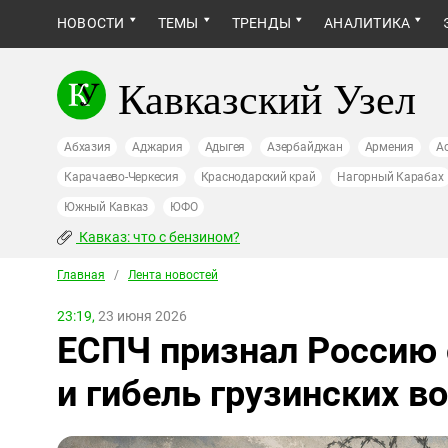
НОВОСТИ
ТЕМЫ
ТРЕНДЫ
АНАЛИТИКА
Кавказский Узел
Абхазия
Аджария
Адыгея
Азербайджан
Армения
А
Карачаево-Черкесия
Краснодарский край
Нагорный Карабах
Южный Кавказ
ЮФО
Кавказ: что с бензином?
Главная
/
Лента новостей
23:19,
23 июня 2026
ЕСПЧ признал Россию 
и гибель грузинских 