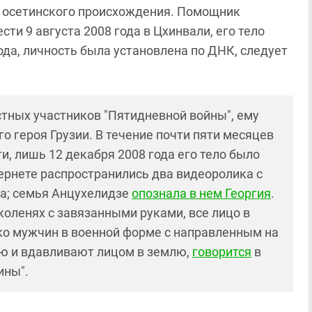
за осетинского происхождения. Помощник
ти 9 августа 2008 года в Цхинвали, его тело
ода, личность была установлена по ДНК, следует
стных участников "Пятидневной войны", ему
 героя Грузии. В течение почти пяти месяцев
, лишь 12 декабря 2008 года его тело было
тернете распространились два видеоролика с
та; семья Анцухелидзе
опознала в нем Георгия
.
коленях с завязанными руками, все лицо в
ько мужчин в военной форме с направленным на
ею и вдавливают лицом в землю,
говорится
в
ины".