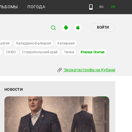
ЛЬБОМЫ
ПОГОДА
RU
EN
ВОЙТИ
шетия
Кабардино-Балкария
Калмыкия
СКФО
Ставропольский край
Чечня
Южная Осетия
Экокатастрофа на Кубани
НОВОСТИ