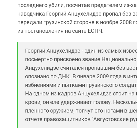
последнего убили, посчитав предателем из-
наводчика Георгий Анцухелидзе пропал без вес
передали грузинской стороне в ноябре 2008 г
из постановления на сайте ЕСПЧ.
Георгий Анцухелидзе - один из самых изве
посмертно присвоено звание Национального
Анцухелидзе считался пропавшим без вести
опознано по ДНК. В январе 2009 года в ин
избиениями и пытками грузинского солда
На одном из кадров Анцухелидзе стоит на 
крови, он еле удерживает голову. Нескол
пленного оружием, топчут его ногами в ш
отчете правозащитников "Августовские ру