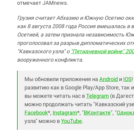
отмечает JAMnews.
Грузия считает Абхазию и Южную Осетию окк
как 8 августа 2008 года Россия вмешалась 
Осетией, а затем признала независимость Юж
проголосовал за разрыв дипломатических отн
"Кавказского узла" о
"Пятидневной войне" 200
вооруженного конфликта.
Мы обновили приложения на
Android
и
IOS
развитию как в Google Play/App Store, так 
вы можете читать нас в
Telegram
(в Дагест
можно продолжать читать "Кавказский узел"
Facebook
*,
Instagram
*, "
ВКонтакте
", "
Однок
узла" можно в
YouTube
.