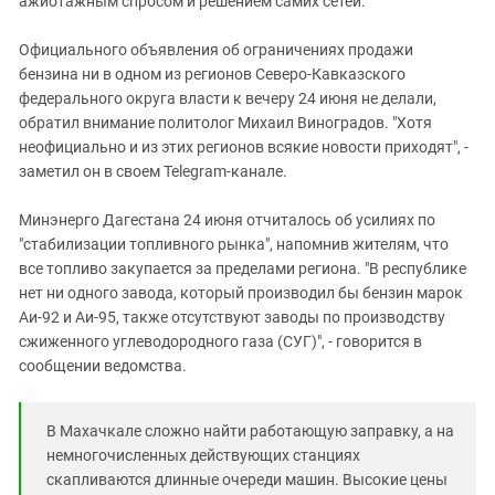
ажиотажным спросом и решением самих сетей.
Южный Кавказ
ЮФО
Официального объявления об ограничениях продажи
бензина ни в одном из регионов Северо-Кавказского
федерального округа власти к вечеру 24 июня не делали,
обратил внимание политолог Михаил Виноградов. "Хотя
неофициально и из этих регионов всякие новости приходят", -
заметил он в своем Telegram-канале.
Минэнерго Дагестана 24 июня отчиталось об усилиях по
"стабилизации топливного рынка", напомнив жителям, что
все топливо закупается за пределами региона. "В республике
нет ни одного завода, который производил бы бензин марок
Аи-92 и Аи-95, также отсутствуют заводы по производству
сжиженного углеводородного газа (СУГ)", - говорится в
сообщении ведомства.
В Махачкале сложно найти работающую заправку, а на
немногочисленных действующих станциях
скапливаются длинные очереди машин. Высокие цены