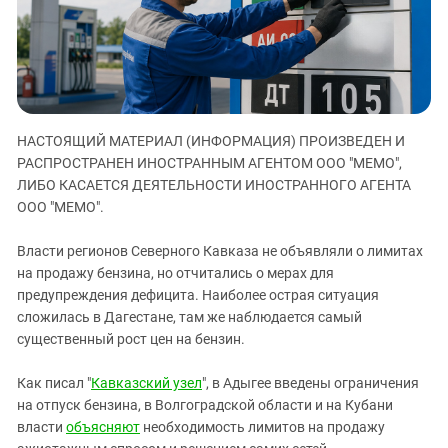
ЗАСТАВЛЯЕТ
Дагестан
КАВКАЗ ЗА ПАЛЕСТИНУ
Ингушетия
ИНАКОМЫСЛИЕ В ЧЕЧНЕ
Кабардино-Балкария
ПРЕСЛЕДОВАНИЕ АКТИВИСТОВ
МОБИЛИЗАЦИЯ И ПРОТЕСТЫ
Калмыкия
НАСТОЯЩИЙ МАТЕРИАЛ (ИНФОРМАЦИЯ) ПРОИЗВЕДЕН И
Карачаево-Черкесия
РАСПРОСТРАНЕН ИНОСТРАННЫМ АГЕНТОМ ООО "МЕМО",
Краснодарский край
ЛИБО КАСАЕТСЯ ДЕЯТЕЛЬНОСТИ ИНОСТРАННОГО АГЕНТА
Нагорный Карабах
ООО "МЕМО".
Российская Федерация
Власти регионов Северного Кавказа не объявляли о лимитах
Ростовская область
на продажу бензина, но отчитались о мерах для
предупреждения дефицита. Наиболее острая ситуация
Северная Осетия - Алания
сложилась в Дагестане, там же наблюдается самый
СКФО
существенный рост цен на бензин.
Ставропольский край
Как писал "
Кавказский узел
", в Адыгее введены ограничения
Чечня
на отпуск бензина, в Волгоградской области и на Кубани
Южная Осетия
власти
объясняют
необходимость лимитов на продажу