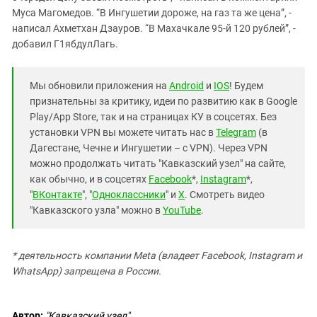
Муса Магомедов. “В Ингушетии дороже, на газ та же цена”, -
написал Ахметхан Дзауров. “В Махачкале 95-й 120 рублей”, -
добавил Г1ябдулЛагь.
Мы обновили приложения на
Android
и
IOS
! Будем
признательны за критику, идеи по развитию как в Google
Play/App Store, так и на страницах КУ в соцсетях. Без
установки VPN вы можете читать нас в
Telegram
(в
Дагестане, Чечне и Ингушетии – с VPN). Через VPN
можно продолжать читать "Кавказский узел" на сайте,
как обычно, и в соцсетях
Facebook
*,
Instagram
*,
"
ВКонтакте
", "
Одноклассники
" и
X
. Смотреть видео
"Кавказского узла" можно в
YouTube
.
* деятельность компании Meta (владеет Facebook, Instagram и
WhatsApp) запрещена в России.
Автор:
"Кавказский узел"