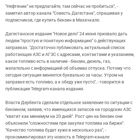
"Нефтяник" не предлагайте, там сейчас не пробиться", -
заметил автор канала "Совесть Дагестана", спрашивая у
подписчиков, где купить бензин в Махачкале.
Дагестанское издание "Новое дело" 24 июня призвало дать
людям "простую и понятную информацию" о действующих
заправках. "Достаточно публиковать актуальный список
работающих АЗС и АГЗС с адресами, контактами и указанием,
какое топливо есть в наличии - бензин, дизель, газ,
желательно с информацией об объемах отпуска. Потому что
сегодня ситуация меняется буквально за часы. Утром на
заправке есть топливо, а к обеду уже пусто", - говорится в
публикации Telegram-канала издания.
Власти Дербента сделали отдельное заявление по ситуации с
бензином, заявив, что имеющихся запасов на городских АЗС
"хватит как минимум на 20 дней". Рост цен на бензин они
объяснили "сложностями при закупке топлива на бирже".
"Качество топлива будет хуже в несколько раз", -
прокомментировал эту новость в Telegram-канале