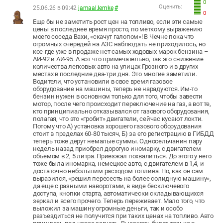
0
Оценить:
25.06.26 в 09:42
jamaal.lemke
#
0
Еще бы не заметить рост цен на топливо, если эти самые
цены в последнее время просто, по меткому выражению
моего соседа Вахи, «скачут галопом»! В Чечне пока что
огромных очередей на АЗС наблюдать не приходилось, но
кое-где уже в продаже нет самых ходовых марок бензина –
АИ-92 и АИ-95. А вот что примечательно, так это снижение
количества легковых авто на улицах Грозного и в других
местах в последние два-три дня. Это многие заметили.
Водители, что установили в свое время газовое
оборудование на машины, теперь не нарадуются. Им-то
бензин нужен в основном только для того, чтобы завести
мотор, после чего происходит переключение на газ, а вот те,
кто принципиально отказывался от газового оборудования,
полагая, что это «гробит» двигатели, сейчас кусают локти.
Потому что А) установка хорошего газового оборудования
стоит в пределах 60-80 тысяч, Б) за его регистрацию в ГИБДД
теперь тоже дерут немалые суммы. Односельчанин пару
недель назад приобрел дорогую иномарку, с двигателем
объемом в 2, 5 литра. Приезжал похвалиться. До этого у него
тоже была иномарка, немецкое авто, с двигателем в 1,4, и
достаточно небольшим расходом топлива. Но, как он сам
выразился, «решил пересесть на более солидную машину»,
да еще с разными наворотами, в виде бесключевого
доступа, кнопки старта, автоматически складывающихся
зеркал и всего прочего. Теперь переживает. Мало того, что
выложил за машину огромные деньги, так и особо
разъездиться не получится при таких ценах на топливо. Авто