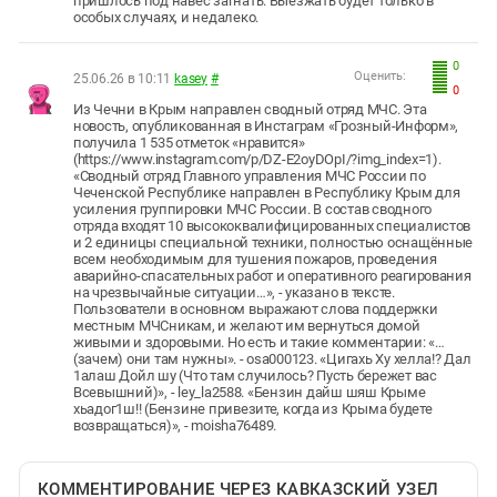
пришлось под навес загнать. Выезжать будет только в
особых случаях, и недалеко.
0
Оценить:
25.06.26 в 10:11
kasey
#
0
Из Чечни в Крым направлен сводный отряд МЧС. Эта
новость, опубликованная в Инстаграм «Грозный-Информ»,
получила 1 535 отметок «нравится»
(https://www.instagram.com/p/DZ-E2oyDOpI/?img_index=1).
«Сводный отряд Главного управления МЧС России по
Чеченской Республике направлен в Республику Крым для
усиления группировки МЧС России. В состав сводного
отряда входят 10 высококвалифицированных специалистов
и 2 единицы специальной техники, полностью оснащённые
всем необходимым для тушения пожаров, проведения
аварийно-спасательных работ и оперативного реагирования
на чрезвычайные ситуации…», - указано в тексте.
Пользователи в основном выражают слова поддержки
местным МЧСникам, и желают им вернуться домой
живыми и здоровыми. Но есть и такие комментарии: «…
(зачем) они там нужны». - osa000123. «Цигахь Ху хелла!? Дал
1алаш Дойл шу (Что там случилось? Пусть бережет вас
Всевышний)», - ley_la2588. «Бензин дайш шяш Крыме
хьадог1ш!! (Бензине привезите, когда из Крыма будете
возвращаться)», - moisha76489.
КОММЕНТИРОВАНИЕ ЧЕРЕЗ КАВКАЗСКИЙ УЗЕЛ