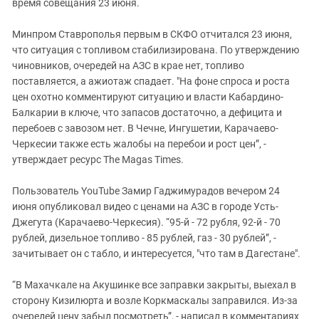
время совещания 23 июня.
Минпром Ставрополья первым в СКФО отчитался 23 июня,
что ситуация с топливом стабилизирована. По утверждению
чиновников, очередей на АЗС в крае нет, топливо
поставляется, а ажиотаж спадает. "На фоне спроса и роста
цен охотно комментируют ситуацию и власти Кабардино-
Балкарии в ключе, что запасов достаточно, а дефицита и
перебоев с завозом нет. В Чечне, Ингушетии, Карачаево-
Черкесии также есть жалобы на перебои и рост цен”, -
утверждает ресурс The Magas Times.
Пользователь YouTube Замир Гаджимурадов вечером 24
июня опубликовал видео с ценами на АЗС в городе Усть-
Джегута (Карачаево-Черкесия). “95-й - 72 рубля, 92-й - 70
рублей, дизельное топливо - 85 рублей, газ - 30 рублей”, -
зачитывает он с табло, и интересуется, "что там в Дагестане".
“В Махачкале на Акушинке все заправки закрыты, выехал в
сторону Кизилюрта и возле Коркмаскалы заправился. Из-за
очередей цену забыл посмотреть”, - написал в комментариях