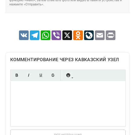
функцию «Файл», затем отметьте фото или видео в памяти устройства и
нажмите «Отправить».
VK
Telegram
WhatsApp
Viber
X
Odnoklassniki
LiveJournal
Email
Print
КОММЕНТИРОВАНИЕ ЧЕРЕЗ КАВКАЗСКИЙ УЗЕЛ