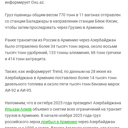
Южный Кавказ
информирует Oxu.az.
ЮФО
Груз пшеницы общим весом 770 тонн в 11 вагонах отправлен
со станции Баладжары в направлении станции Бёюк-Кясик,
чтобы затем проследовать через Грузию в Армению.
Ранее транзитом из России в Армению через Азербайджан
было отправлено более 34 тысяч тонн зерна, около восьми
тысяч тонн удобрений, 133 тонны алюминия, 68 тонн гречихи
и 414 тонн антрацита.
Также, как информирует Trend, по данным на 28 июня из
Азербайджана в Армению поставлено более 14 тысяч тонн
дизельного топлива и около пяти тысяч тонн бензина марок
АИ-92 и АИ-95.
Напомним, что в октябре 2025 года президент Азербайджана
Ильхам Алиев
объявил о снятии всех ограничений на транзит
грузов в Армению. В начале ноября 2025 года груз
российского зерна
прибыл в Армению
через Азербайджан
впервые с 1990-х годов. Власти Армении заявили, что таким