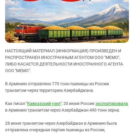
ЗАСТАВЛЯЕТ
Дагестан
КАВКАЗ ЗА ПАЛЕСТИНУ
Ингушетия
ИНАКОМЫСЛИЕ В ЧЕЧНЕ
Кабардино-Балкария
ПРЕСЛЕДОВАНИЕ АКТИВИСТОВ
МОБИЛИЗАЦИЯ И ПРОТЕСТЫ
Калмыкия
Карачаево-Черкесия
НАСТОЯЩИЙ МАТЕРИАЛ (ИНФОРМАЦИЯ) ПРОИЗВЕДЕН И
Краснодарский край
РАСПРОСТРАНЕН ИНОСТРАННЫМ АГЕНТОМ ООО "МЕМО",
Нагорный Карабах
ЛИБО КАСАЕТСЯ ДЕЯТЕЛЬНОСТИ ИНОСТРАННОГО АГЕНТА
Российская Федерация
ООО "МЕМО".
Ростовская область
В Армению отправлено 770 тонн пшеницы из России
Северная Осетия - Алания
транзитом через территорию Азербайджана.
СКФО
Как писал "
Кавказский узел
", 20 июня Россия
экспортировала
Ставропольский край
в Армению транзитом через Азербайджан 490 тонн зерна.
Чечня
28 июня транзитом через Азербайджан в Армению была
Южная Осетия
отправлена очередная партия пшеницы из России,