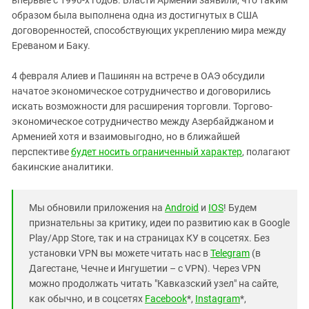
образом была выполнена одна из достигнутых в США
договоренностей, способствующих укреплению мира между
Ереваном и Баку.
4 февраля Алиев и Пашинян на встрече в ОАЭ обсудили
начатое экономическое сотрудничество и договорились
искать возможности для расширения торговли. Торгово-
экономическое сотрудничество между Азербайджаном и
Арменией хотя и взаимовыгодно, но в ближайшей
перспективе
будет носить ограниченный характер
, полагают
бакинские аналитики.
Мы обновили приложения на
Android
и
IOS
! Будем
признательны за критику, идеи по развитию как в Google
Play/App Store, так и на страницах КУ в соцсетях. Без
установки VPN вы можете читать нас в
Telegram
(в
Дагестане, Чечне и Ингушетии – с VPN). Через VPN
можно продолжать читать "Кавказский узел" на сайте,
как обычно, и в соцсетях
Facebook
*,
Instagram
*,