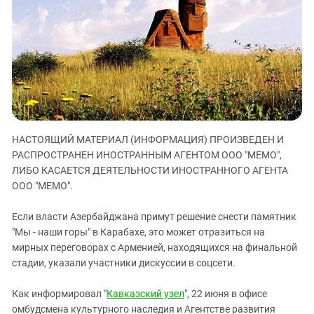
ЗАСТАВЛЯЕТ
Дагестан
КАВКАЗ ЗА ПАЛЕСТИНУ
Ингушетия
ИНАКОМЫСЛИЕ В ЧЕЧНЕ
Кабардино-Балкария
ПРЕСЛЕДОВАНИЕ АКТИВИСТОВ
МОБИЛИЗАЦИЯ И ПРОТЕСТЫ
Калмыкия
Карачаево-Черкесия
Краснодарский край
НАСТОЯЩИЙ МАТЕРИАЛ (ИНФОРМАЦИЯ) ПРОИЗВЕДЕН И
Нагорный Карабах
РАСПРОСТРАНЕН ИНОСТРАННЫМ АГЕНТОМ ООО "МЕМО",
Российская Федерация
ЛИБО КАСАЕТСЯ ДЕЯТЕЛЬНОСТИ ИНОСТРАННОГО АГЕНТА
ООО "МЕМО".
Ростовская область
Северная Осетия - Алания
Если власти Азербайджана примут решение снести памятник
СКФО
"Мы - наши горы" в Карабахе, это может отразиться на
мирных переговорах с Арменией, находящихся на финальной
Ставропольский край
стадии, указали участники дискуссии в соцсети.
Чечня
Как информировал "
Кавказский узел
", 22 июня в офисе
Южная Осетия
омбудсмена культурного наследия и Агентстве развития