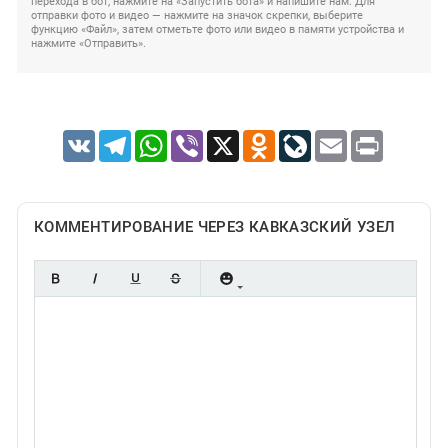
перехода в бот, нажмите на «Запустить бота» и напишите нам. Для
отправки фото и видео — нажмите на значок скрепки, выберите
функцию «Файл», затем отметьте фото или видео в памяти устройства и
нажмите «Отправить».
VK
Telegram
WhatsApp
Viber
X
Odnoklassniki
LiveJournal
Email
Print
КОММЕНТИРОВАНИЕ ЧЕРЕЗ КАВКАЗСКИЙ УЗЕЛ