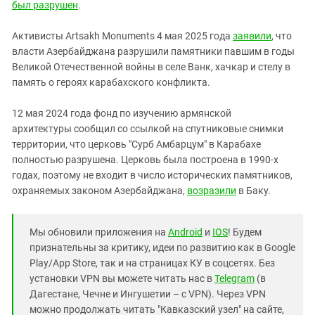
был разрушен
.
Активисты Artsakh Monuments 4 мая 2025 года
заявили
, что
власти Азербайджана разрушили памятники павшим в годы
Великой Отечественной войны в селе Ванк, хачкар и стелу в
память о героях карабахского конфликта.
12 мая 2024 года фонд по изучению армянской
архитектуры сообщил со ссылкой на спутниковые снимки
территории, что церковь "Сурб Амбарцум" в Карабахе
полностью разрушена. Церковь была построена в 1990-х
годах, поэтому не входит в число исторических памятников,
охраняемых законом Азербайджана,
возразили
в Баку.
Мы обновили приложения на
Android
и
IOS
! Будем
признательны за критику, идеи по развитию как в Google
Play/App Store, так и на страницах КУ в соцсетях. Без
установки VPN вы можете читать нас в
Telegram
(в
Дагестане, Чечне и Ингушетии – с VPN). Через VPN
можно продолжать читать "Кавказский узел" на сайте,