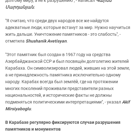
долгому миру, а не к разрушению", - написал
Կարեն
Մարդանյան
.
"Я считаю, что среди двух народов все же найдутся
адекватные люди, которые встанут за мир. Нужно научиться
жить дальше. Уничтожение памятников - это слабость", -
отметила
Shushanik Avetisyan
.
"Этот памятник был создан в 1967 году на средства
Азербайджанской ССР и был посвящён долголетию жителей
Карабаха. Он символизировал людей, живших на этой земле,
а не принадлежность памятника исключительно одному
народу. Карабах всегда был землёй, где на протяжении
многих поколений проживали представители разных
национальностей, и исторические факты не должны
подменяться политическими интерпретациями", - указал
Akif
Mirsiyaboglu
.
В Карабахе регулярно фиксируются случаи разрушения
памятников и монументов