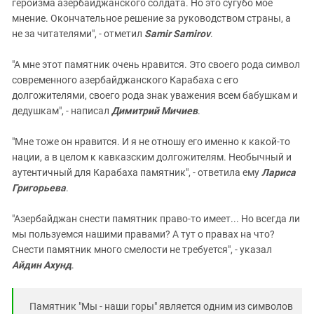
героизма азербайджанского солдата. Но это сугубо мое
мнение. Окончательное решение за руководством страны, а
не за читателями", - отметил
Samir Samirov
.
"А мне этот памятник очень нравится. Это своего рода символ
современного азербайджанского Карабаха с его
долгожителями, своего рода знак уважения всем бабушкам и
дедушкам", - написал
Димитрий Мичиев
.
"Мне тоже он нравится. И я не отношу его именно к какой-то
нации, а в целом к кавказским долгожителям. Необычный и
аутентичный для Карабаха памятник", - ответила ему
Лариса
Григорьева
.
"Азербайджан снести памятник право-то имеет... Но всегда ли
мы пользуемся нашими правами? А тут о правах на что?
Снести памятник много смелости не требуется", - указал
Айдин Ахунд
.
Памятник "Мы - наши горы" является одним из символов