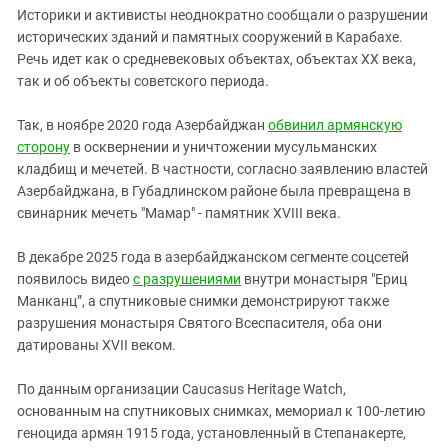
Историки и активисты неоднократно сообщали о разрушении
исторических зданий и памятных сооружений в Карабахе.
Речь идет как о средневековых объектах, объектах XX века,
так и об объекты советского периода.
Так, в ноябре 2020 года Азербайджан
обвинил армянскую
сторону
в осквернении и уничтожении мусульманских
кладбищ и мечетей. В частности, согласно заявлению властей
Азербайджана, в Губадлинском районе была превращена в
свинарник мечеть "Мамар" - памятник XVIII века.
В декабре 2025 года в азербайджанском сегменте соцсетей
появилось видео
с разрушениями
внутри монастыря "Ериц
Манканц”, а спутниковые снимки демонстрируют также
разрушения монастыря Святого Всеспасителя, оба они
датированы XVII веком.
По данным организации Caucasus Heritage Watch,
основанным на спутниковых снимках, мемориал к 100-летию
геноцида армян 1915 года, установленный в Степанакерте,