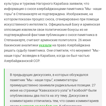
Южный Кавказ
культуры и туризма Нагорного Карабаха заявили, что
ЮФО
информация о сносе азербайджанцами памятника "Мы - наши
горы" в Степанакерте не подтверждена. Изображение, на
котором показан процесс сноса, сгенерировано при помощи
искусственного интеллекта. Официальный Баку и армянская
оппозиция извлекли свои политические бонусы из не
подтверждённой фактами публикации о сносе памятника в
Степанакерте, считают армянские политологи. 26 июня
бакинские аналитики
указали
на право Азербайджана
решать судьбу памятника. Они отметили, что монумент "Мы -
наши горы" возведен в Карабахе, когда он был частью
Азербайджанской ССР.
В предыдущих дискуссиях, в которых обсуждался
памятник "Мы - наши горы", комментаторы
преимущественно занимали радикальные позиции. 27
июня на странице "Кавказского узла" в Facebook* были
опубликованы два поста на эту тему. Дискуссии в
комментариях отличились тем, что самих комментариев
стало
в несколько раз больше
. К обсуждению