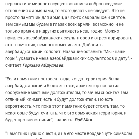
перспективе мирное сосуществование и добрососедские
отношения с армянами, то этого делать не следует. Это не
просто памятник для армян, а что-то сакральное и святое.
Тем самым мы будем в глазах всех армян, возможно, и не
только армян, а и других выглядеть невыгодно. Можно
привлечь азербайджанских скульпторов и отреставрировать
этот памятник, немного изменив его. Добавить
азербайджанский колорит. Название оставить "Мы - наши
горы", указать имена азербайджанских скульпторов и дату", -
считает
Горхмаз Абдуллаев
.
"Если памятник построен тогда, когда территория была
азербайджанской и бюджет тоже, архитектор посвятил
сооружение местным долгожителям, то зачем сносить? Там
отличный климат, есть и будут долгожители. Но есть
вероятность, что пока этот памятник будет стоять там, то
некоторые будут считать, что это армянская территория, и
будет противостояние", - написал
Роб Маи
.
"Памятник нужно снести, и на его месте воздвигнуть символы