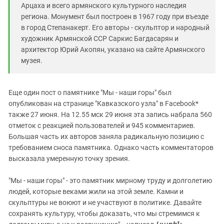
Арцаха и всего армянского культурного наследия
региона. Монумент был построен в 1967 году при въезде
в город Степанакерт. Его авторы - скульптор и народный
художник Армянской ССР Саркис Багдасарян и
архитектор Юрий Акопян, указано на сайте Армянского
музея.
Еще один пост о памятнике "Мы - наши горы" был
опубликован на странице "Кавказского узла" в Facebook*
также 27 июня. На 12.55 мск 29 июня эта запись набрала 560
отметок с реакцией пользователей и 945 комментариев.
Большая часть их авторов заняла радикальную позицию с
требованием сноса памятника. Однако часть комментаторов
высказала умеренную точку зрения.
"Мы - наши горы" - это памятник мирному труду и долголетию
людей, которые веками жили на этой земле. Камни и
скульптуры не воюют и не участвуют в политике. Давайте
сохранять культуру, чтобы доказать, что мы стремимся к