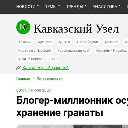
НОВОСТИ
ТЕМЫ
ТРЕНДЫ
АНАЛИТИКА
Кавказский Узел
Абхазия
Аджария
Адыгея
Азербайджан
Армения
А
Карачаево-Черкесия
Краснодарский край
Нагорный Карабах
Южный Кавказ
ЮФО
Кавказ: что с бензином?
Главная
/
Лента новостей
00:41,
1 июля 2026
Блогер-миллионник ос
хранение гранаты