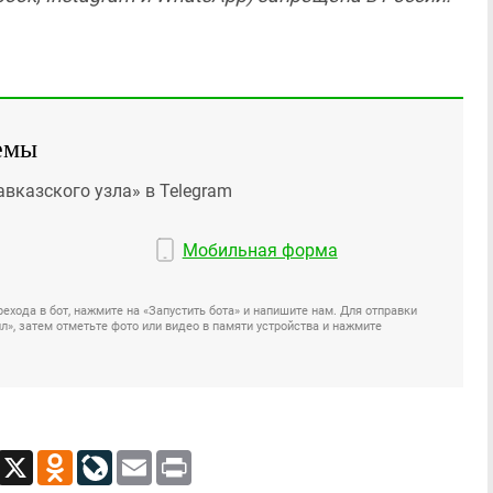
емы
авказского узла» в Telegram
Мобильная форма
ехода в бот, нажмите на «Запустить бота» и напишите нам. Для отправки
», затем отметьте фото или видео в памяти устройства и нажмите
App
Viber
X
Odnoklassniki
LiveJournal
Email
Print