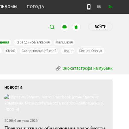
ЛЬБОМЫ
ПОГОДА
RU
EN
ВОЙТИ
шетия
Кабардино-Балкария
Калмыкия
СКФО
Ставропольский край
Чечня
Южная Осетия
Экокатастрофа на Кубани
НОВОСТИ
20:08, 4 августа 2026
Правозащитники обнародовали подробности