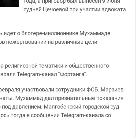
года, а приговор был вынесен 9 июня
судьей Цечоевой при участии адвоката
ь идет о блогере-миллионнике Мухаммаде
ов пожертвований на различные цели
ра религиозной тематики и общественного
раля Telegram-канал "Фортанга".
 февраля участвовали сотрудники ФСБ. Марзиев
анаты. Мухаммад дал признательные показания
о под давлением. Малгобекский городской суд
лось тогда в сообщении Telegram-канала со