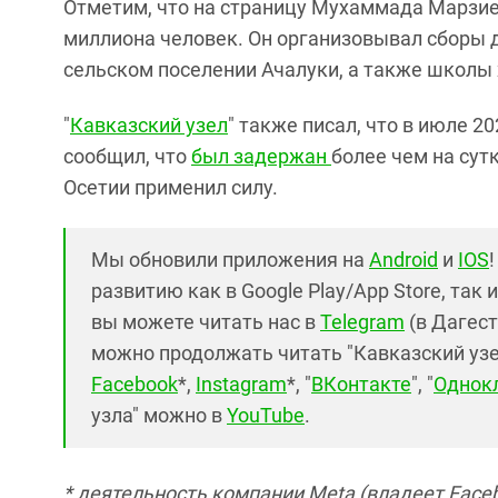
Отметим, что на страницу Мухаммада Марзиев
миллиона человек. Он организовывал сборы д
сельском поселении Ачалуки, а также школы
"
Кавказский узел
" также писал, что в июле 2
сообщил, что
был задержан
более чем на сут
Осетии применил силу.
Мы обновили приложения на
Android
и
IOS
развитию как в Google Play/App Store, так 
вы можете читать нас в
Telegram
(в Дагест
можно продолжать читать "Кавказский узел"
Facebook
*,
Instagram
*, "
ВКонтакте
", "
Однок
узла" можно в
YouTube
.
* деятельность компании Meta (владеет Faceb