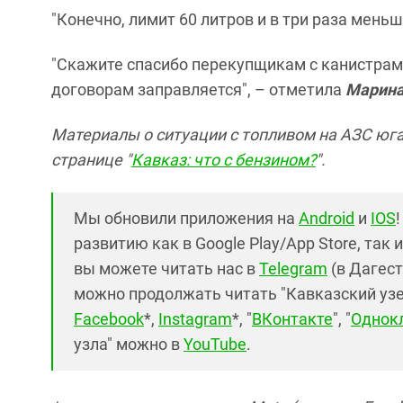
"Конечно, лимит 60 литров и в три раза мень
"Скажите спасибо перекупщикам с канистрами.
договорам заправляется", – отметила
Марин
Материалы о ситуации с топливом на АЗС юга
странице "
Кавказ: что с бензином?
".
Мы обновили приложения на
Android
и
IOS
развитию как в Google Play/App Store, так 
вы можете читать нас в
Telegram
(в Дагест
можно продолжать читать "Кавказский узел"
Facebook
*,
Instagram
*, "
ВКонтакте
", "
Однок
узла" можно в
YouTube
.