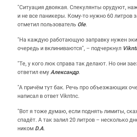
"Ситуация двоякая. Спекулянты орудуют, на
и не все паникеры. Кому-то нужно 60 литров за
отметил пользователь
Ole
.
"На каждую работающую заправку нужен эки
очередь и вклиниваются", – подчеркнул
Viknt
"Те, у кого люк справа так делают. Но они з
ответил ему
Александр
.
"А причём тут бак. Речь про объезжающих оч
написал в ответ Vikntnc.
"Вот я тоже думаю, если поднять лимиты, ска
спадёт. А так залил 20 литров – несколько дн
ником
D.A
.