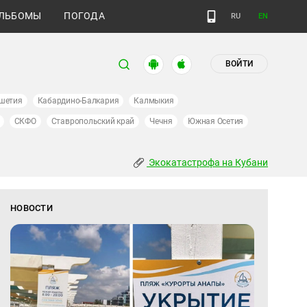
ЛЬБОМЫ
ПОГОДА
RU
EN
ВОЙТИ
шетия
Кабардино-Балкария
Калмыкия
СКФО
Ставропольский край
Чечня
Южная Осетия
Экокатастрофа на Кубани
НОВОСТИ