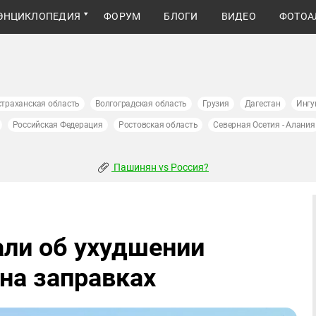
ЭНЦИКЛОПЕДИЯ
ФОРУМ
БЛОГИ
ВИДЕО
ФОТОА
страханская область
Волгоградская область
Грузия
Дагестан
Ингу
Российская Федерация
Ростовская область
Северная Осетия - Алания
Пашинян vs Россия?
ли об ухудшении
на заправках