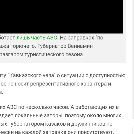
аботает
лишь часть АЗС
. На заправках "по
ажа горючего. Губернатор Вениамин
 разгаром туристического сезона.
у "Кавказского узла" о ситуации с доступностью
рос не носит репрезентативного характера и
в.
их АЗС по несколько часов. А работающих их в
оздает локальные заторы, поэтому около многих
ных губернатором казаков и дружинников не
чески на каждой заправке они присутствуют.