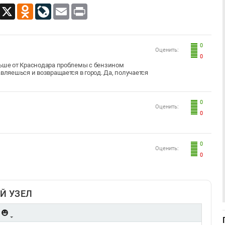
App
Viber
X
Odnoklassniki
LiveJournal
Email
Print
0
Оценить:
0
льше от Краснодара проблемы с бензином
вляешься и возвращается в город. Да, получается
0
Оценить:
0
0
Оценить:
0
Й УЗЕЛ