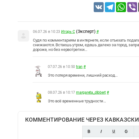
VK
Telegram
Whats
(Эксперт)
06.07.26 в 10:23
Игорь С
#
Судя по комментариям в интернете, если отъехать пода
снижаются. Встаешь утром, едешь далеко за город, запра
дороже, но без нервотрепки...
07.07.26 в 10:50
tran
#
Это потеря времени, лишний расход...
08.07.26 в 10:17
margareta_dibbert
#
Это всё временные трудности...
КОММЕНТИРОВАНИЕ ЧЕРЕЗ КАВКАЗСКИ