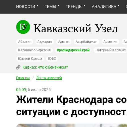
НОВОСТИ
ТЕМЫ
ТРЕНДЫ
АНАЛИТИКА
Кавказский Узел
Абхазия
Аджария
Адыгея
Азербайджан
Армения
А
Карачаево-Черкесия
Краснодарский край
Нагорный Карабах
Южный Кавказ
ЮФО
Кавказ: что с бензином?
Главная
/
Лента новостей
05:09,
6 июля 2026
Жители Краснодара с
ситуации с доступнос