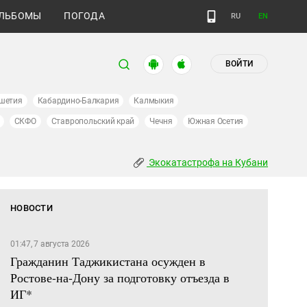
ЛЬБОМЫ
ПОГОДА
RU
EN
ВОЙТИ
шетия
Кабардино-Балкария
Калмыкия
СКФО
Ставропольский край
Чечня
Южная Осетия
Экокатастрофа на Кубани
НОВОСТИ
01:47, 7 августа 2026
Гражданин Таджикистана осужден в
Ростове-на-Дону за подготовку отъезда в
ИГ*