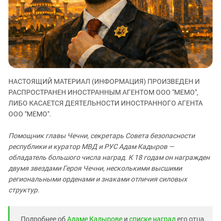
ЗАСТАВЛЯЕТ
Дагестан
КАВКАЗ ЗА ПАЛЕСТИНУ
Ингушетия
ИНАКОМЫСЛИЕ В ЧЕЧНЕ
Кабардино-Балкария
ПРЕСЛЕДОВАНИЕ АКТИВИСТОВ
МОБИЛИЗАЦИЯ И ПРОТЕСТЫ
Калмыкия
Карачаево-Черкесия
НАСТОЯЩИЙ МАТЕРИАЛ (ИНФОРМАЦИЯ) ПРОИЗВЕДЕН И
Краснодарский край
РАСПРОСТРАНЕН ИНОСТРАННЫМ АГЕНТОМ ООО "МЕМО",
Нагорный Карабах
ЛИБО КАСАЕТСЯ ДЕЯТЕЛЬНОСТИ ИНОСТРАННОГО АГЕНТА
ООО "МЕМО".
Российская Федерация
Ростовская область
Помощник главы Чечни, секретарь Совета безопасности
Северная Осетия - Алания
республики и куратор МВД и РУС Адам Кадыров —
обладатель большого числа наград. К 18 годам он награжден
СКФО
двумя звездами Героя Чечни, несколькими высшими
Ставропольский край
региональными орденами и знаками отличия силовых
структур.
Чечня
Южная Осетия
Подробнее об
Адаме Кадырове
и
списке наград
его отца,