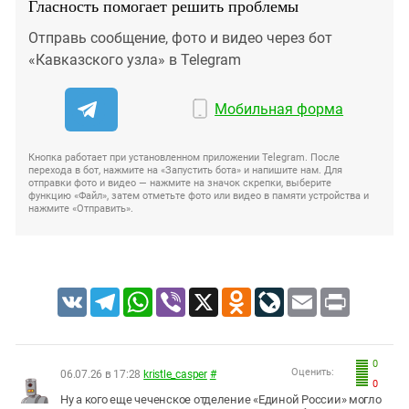
Гласность помогает решить проблемы
Отправь сообщение, фото и видео через бот
«Кавказского узла» в Telegram
Мобильная форма
Кнопка работает при установленном приложении Telegram. После
перехода в бот, нажмите на «Запустить бота» и напишите нам. Для
отправки фото и видео — нажмите на значок скрепки, выберите
функцию «Файл», затем отметьте фото или видео в памяти устройства и
нажмите «Отправить».
VK
Telegram
WhatsApp
Viber
X
Odnoklassniki
LiveJournal
Email
Print
0
Оценить:
06.07.26 в 17:28
kristle_casper
#
0
Ну а кого еще чеченское отделение «Единой России» могло