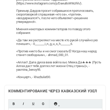
(https://www.instagram.com/p/Daeu8oWMJhh/).
Премьер Даудов просит собравшихся проголосовать,
скороговоркой спрашивая «кто за», «против»,
«воздержался?», после чего объявляет «решение
утверждено!».
Мнения некоторых комментаторов по поводу этого
собрания:
«Да там же растреляют на месте кто рукой случайно ухо
почешет», - 0_______i_n_g_u_s_h_______6.
«Против никто бы и не смог сказать🤦 Когда наш народ
станет свободным», - ahmad_000_01.
«Аллах1 Дала дукха ваха войла хьо. Мехка Да🔥🔥🔥 (Пусть
Аллах даст тебе долгих лет жизни Отец страны)», -
yasmina_benoy95.
«Концерт», - khazbulat30.
КОММЕНТИРОВАНИЕ ЧЕРЕЗ КАВКАЗСКИЙ УЗЕЛ