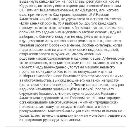
выдвинуть кандидатом на пост главы республики, кроме
Кадырова, которому еще в апреле дал «зеленый свет» сам
В.В.Путин? Не Делимханова же, или Даудова, или кого-то
еще, при живом-то Кадырове, правильно? А Рамзан
Ахматович. как обычно, не удержался от легкого кокетства:
«Если меня спросить, то я выбрал бы другого кандидата,
потому что это ответственность большая, я знаю, насколько
сложная это задача. Я вынужденно, можно сказать, иду на
выборы…». Конечно, кому как не ему, уже в пятый раз
идущему занимать кресло главы региона, знать, какая это
тяжелая работа? Особенно в Чечне. Особенно теперь, когда
надо рассаживать на должности своих подросших детей,
отпрысков своего окружения, многочисленных
родственников, односельчан и однотейповцев. А Чечня, она-
то не резиновая, всех министрами не назначишь. А вот что
касается «иду вынужденно», то тут не мешало немного
прояснить ситуацию. Кто или что вынуждает идти на
выборы тяжелобольного Рамзана? Кто этот человек или что
за обстоятельства, вынуждающие его на такой непростой
(если верить его словам), шаг? Помнится и раньше, пару раз
Кадыров изъявлял желание уйти на покой, после чего
окружение божилось, что не отпустит дорогого Рамзана
Ахматовича с должности, а в Грозном в спешном порядке
организовывали многотысячные «митинги трудящихся»,
призывавших главу не покидать свой пост, а в сети
раскручивалась масштабная акция с хэштегом #Рамзан не
уходи. Естественно, «падишах», внимал мольбам подданных,
и продолжал руководить регионом.