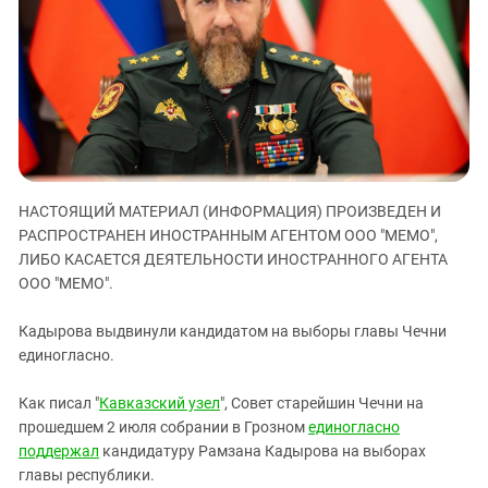
ЗАСТАВЛЯЕТ
Дагестан
КАВКАЗ ЗА ПАЛЕСТИНУ
Ингушетия
ИНАКОМЫСЛИЕ В ЧЕЧНЕ
Кабардино-Балкария
ПРЕСЛЕДОВАНИЕ АКТИВИСТОВ
МОБИЛИЗАЦИЯ И ПРОТЕСТЫ
Калмыкия
Карачаево-Черкесия
Краснодарский край
НАСТОЯЩИЙ МАТЕРИАЛ (ИНФОРМАЦИЯ) ПРОИЗВЕДЕН И
Нагорный Карабах
РАСПРОСТРАНЕН ИНОСТРАННЫМ АГЕНТОМ ООО "МЕМО",
Российская Федерация
ЛИБО КАСАЕТСЯ ДЕЯТЕЛЬНОСТИ ИНОСТРАННОГО АГЕНТА
ООО "МЕМО".
Ростовская область
Северная Осетия - Алания
Кадырова выдвинули кандидатом на выборы главы Чечни
единогласно.
СКФО
Ставропольский край
Как писал "
Кавказский узел
", Совет старейшин Чечни на
Чечня
прошедшем 2 июля собрании в Грозном
единогласно
поддержал
кандидатуру Рамзана Кадырова на выборах
Южная Осетия
главы республики.