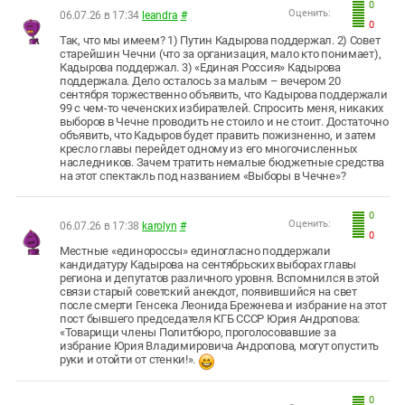
0
Оценить:
06.07.26 в 17:34
leandra
#
0
Так, что мы имеем? 1) Путин Кадырова поддержал. 2) Совет
старейшин Чечни (что за организация, мало кто понимает),
Кадырова поддержал. 3) «Единая Россия» Кадырова
поддержала. Дело осталось за малым – вечером 20
сентября торжественно объявить, что Кадырова поддержали
99 с чем-то чеченских избирателей. Спросить меня, никаких
выборов в Чечне проводить не стоило и не стоит. Достаточно
объявить, что Кадыров будет править пожизненно, и затем
кресло главы перейдет одному из его многочисленных
наследников. Зачем тратить немалые бюджетные средства
на этот спектакль под названием «Выборы в Чечне»?
0
Оценить:
06.07.26 в 17:38
karolyn
#
0
Местные «единороссы» единогласно поддержали
кандидатуру Кадырова на сентябрьских выборах главы
региона и депутатов различного уровня. Вспомнился в этой
связи старый советский анекдот, появившийся на свет
после смерти Генсека Леонида Брежнева и избрание на этот
пост бывшего председателя КГБ СССР Юрия Андропова:
«Товарищи члены Политбюро, проголосовавшие за
избрание Юрия Владимировича Андропова, могут опустить
руки и отойти от стенки!».
0