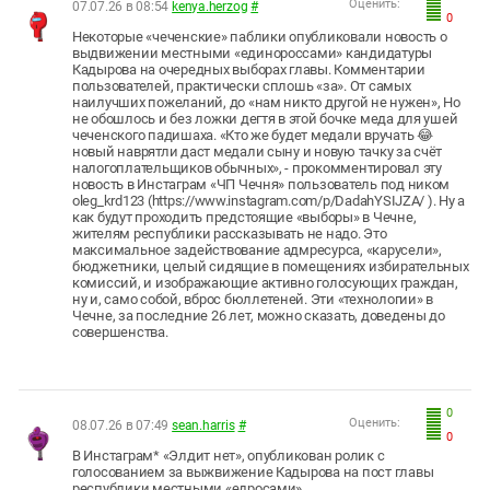
Оценить:
07.07.26 в 08:54
kenya.herzog
#
0
Некоторые «чеченские» паблики опубликовали новость о
выдвижении местными «единороссами» кандидатуры
Кадырова на очередных выборах главы. Комментарии
пользователей, практически сплошь «за». От самых
наилучших пожеланий, до «нам никто другой не нужен», Но
не обошлось и без ложки дегтя в этой бочке меда для ушей
чеченского падишаха. «Кто же будет медали вручать 😂
новый наврятли даст медали сыну и новую тачку за счёт
налогоплательщиков обычных», - прокомментировал эту
новость в Инстаграм «ЧП Чечня» пользователь под ником
oleg_krd123 (https://www.instagram.com/p/DadahYSIJZA/ ). Ну а
как будут проходить предстоящие «выборы» в Чечне,
жителям республики рассказывать не надо. Это
максимальное задействование адмресурса, «карусели»,
бюджетники, целый сидящие в помещениях избирательных
комиссий, и изображающие активно голосующих граждан,
ну и, само собой, вброс бюллетеней. Эти «технологии» в
Чечне, за последние 26 лет, можно сказать, доведены до
совершенства.
0
Оценить:
08.07.26 в 07:49
sean.harris
#
0
В Инстаграм* «Элдит нет», опубликован ролик с
голосованием за выжвижение Кадырова на пост главы
республики местными «едросами»