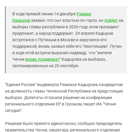
Южный Кавказ
ЮФО
В ходе прямой линии 14 декабря
Рамзан
Кадыров
заявил, что сыт властью по горло, но
пойдет
на
выборы главы республики в 2026 году, если президент
предложит, а народ поддержит. 29 апреля Кадыров
встретился с Путиным в Москве и заручился его
поддержкой, вновь назвал себя его "пехотинцем". Путин
в ходе этой встречи выразил надежду, что "жители
Чечни
вновь поддержат
" Кадырова на выборах,
запланированных на 20 сентября.
"Единая Россия" выдвинула Рамзана Кадырова кандидатом
на должность главы Чеченской Республики на предстоящих
выборах. Делегаты огласили решение на конференции
регионального отделения ЕР в Грозном, пишет ИА "Чечня
сегодня".
Решение было принято единогласно, сообщил председатель
правительства Чечни, секретарь регионального отделения