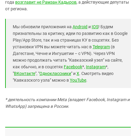
года
возглавит не Рамзан Кадыров
, а действующие депутаты
от региона.
Мы обновили приложения на
Android
и
IOS
! Будем
признательны за критику, идеи по развитию как в Google
Play/App Store, так и на страницах КУ в соцсетях. Без
установки VPN вы можете читать нас в
Telegram
(в
Дагестане, Чечне и Ингушетии – с VPN). Через VPN
можно продолжать читать "Кавказский узел" на сайте,
как обычно, и в соцсетях
Facebook
*,
Instagram
*,
"
ВКонтакте
", "
Одноклассники
" и
X
. Смотреть видео
"Кавказского узла" можно в
YouTube
.
* деятельность компании Meta (владеет Facebook, Instagram и
WhatsApp) запрещена в России.