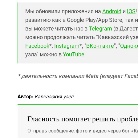
Мы обновили приложения на
Android
и
IOS
развитию как в Google Play/App Store, так 
вы можете читать нас в
Telegram
(в Дагест
можно продолжать читать "Кавказский узел"
Facebook
*,
Instagram
*, "
ВКонтакте
", "
Однок
узла" можно в
YouTube
.
* деятельность компании Meta (владеет Faceb
Автор:
Кавказский узел
Гласность помогает решить пробл
Отправь сообщение, фото и видео через бот «К