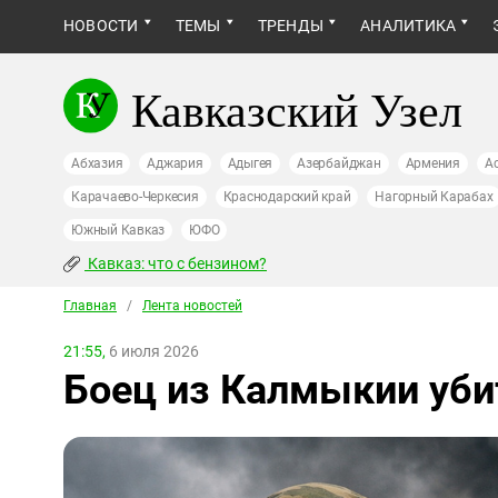
НОВОСТИ
ТЕМЫ
ТРЕНДЫ
АНАЛИТИКА
Кавказский Узел
Абхазия
Аджария
Адыгея
Азербайджан
Армения
А
Карачаево-Черкесия
Краснодарский край
Нагорный Карабах
Южный Кавказ
ЮФО
Кавказ: что с бензином?
Главная
/
Лента новостей
21:55,
6 июля 2026
Боец из Калмыкии уби