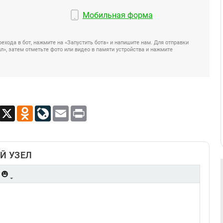
Мобильная форма
ехода в бот, нажмите на «Запустить бота» и напишите нам. Для отправки
», затем отметьте фото или видео в памяти устройства и нажмите
App
Viber
X
Odnoklassniki
LiveJournal
Email
Print
Й УЗЕЛ