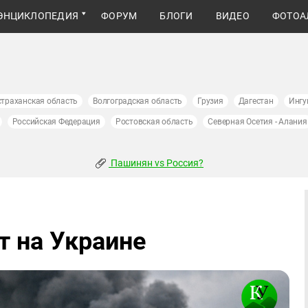
ЭНЦИКЛОПЕДИЯ
ФОРУМ
БЛОГИ
ВИДЕО
ФОТОА
страханская область
Волгоградская область
Грузия
Дагестан
Ингу
Российская Федерация
Ростовская область
Северная Осетия - Алания
Пашинян vs Россия?
т на Украине