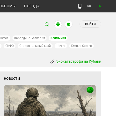
ЛЬБОМЫ
ПОГОДА
RU
EN
ВОЙТИ
шетия
Кабардино-Балкария
Калмыкия
СКФО
Ставропольский край
Чечня
Южная Осетия
Экокатастрофа на Кубани
НОВОСТИ