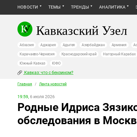
НОВОСТИ
ТЕМЫ
ТРЕНДЫ
АНАЛИТИКА
Кавказский Узел
Абхазия
Аджария
Адыгея
Азербайджан
Армения
А
Карачаево-Черкесия
Краснодарский край
Нагорный Карабах
Южный Кавказ
ЮФО
Кавказ: что с бензином?
Главная
/
Лента новостей
19:59,
6 июля 2026
Родные Идриса Зязико
обследования в Москв