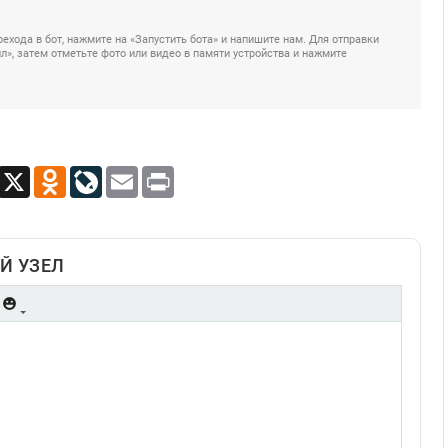
ехода в бот, нажмите на «Запустить бота» и напишите нам. Для отправки
», затем отметьте фото или видео в памяти устройства и нажмите
App
Viber
X
Odnoklassniki
LiveJournal
Email
Print
Й УЗЕЛ