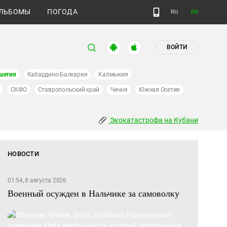
ЛЬБОМЫ
ПОГОДА
RU
EN
ВОЙТИ
шетия
Кабардино-Балкария
Калмыкия
СКФО
Ставропольский край
Чечня
Южная Осетия
Экокатастрофа на Кубани
НОВОСТИ
01:54, 8 августа 2026
Военный осужден в Нальчике за самоволку