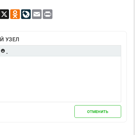
App
Viber
X
Odnoklassniki
LiveJournal
Email
Print
Й УЗЕЛ
ОТМЕНИТЬ