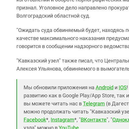
признал. Уголовное дело направлено прокура
Волгоградский областной суд.
"Ожидать суда обвиняемый будет, находясь п
качестве максимального наказания предусмат
говорится в сообщении надзорного ведомства
"Кавказский узел" также писал, что Централ
Алексея Ульянова, обвиняемого в вымогател
Мы обновили приложения на
Android
и
IOS
развитию как в Google Play/App Store, так 
вы можете читать нас в
Telegram
(в Дагест
можно продолжать читать "Кавказский узел"
Facebook
*,
Instagram
*, "
ВКонтакте
", "
Однок
узла" можно в
YouTube
.