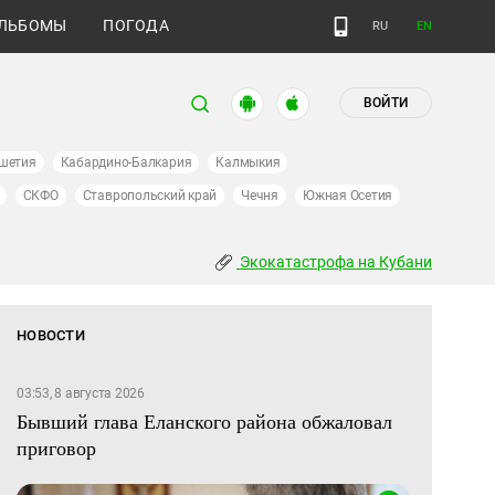
ЛЬБОМЫ
ПОГОДА
RU
EN
ВОЙТИ
шетия
Кабардино-Балкария
Калмыкия
СКФО
Ставропольский край
Чечня
Южная Осетия
Экокатастрофа на Кубани
НОВОСТИ
03:53, 8 августа 2026
Бывший глава Еланского района обжаловал
приговор