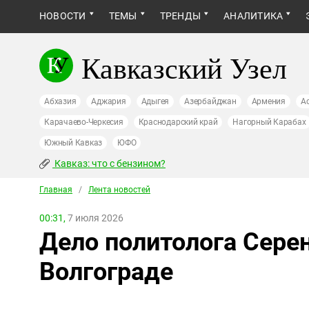
НОВОСТИ
ТЕМЫ
ТРЕНДЫ
АНАЛИТИКА
Кавказский Узел
Абхазия
Аджария
Адыгея
Азербайджан
Армения
А
Карачаево-Черкесия
Краснодарский край
Нагорный Карабах
Южный Кавказ
ЮФО
Кавказ: что с бензином?
Главная
/
Лента новостей
00:31,
7 июля 2026
Дело политолога Серен
Волгограде