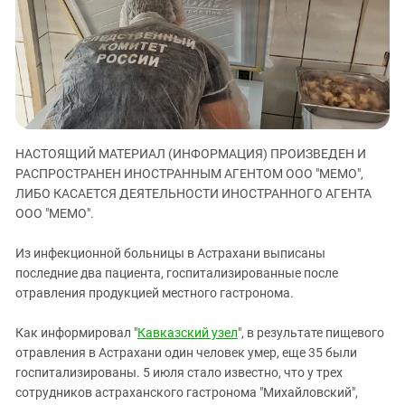
ЗАСТАВЛЯЕТ
Дагестан
КАВКАЗ ЗА ПАЛЕСТИНУ
Ингушетия
ИНАКОМЫСЛИЕ В ЧЕЧНЕ
Кабардино-Балкария
ПРЕСЛЕДОВАНИЕ АКТИВИСТОВ
МОБИЛИЗАЦИЯ И ПРОТЕСТЫ
Калмыкия
Карачаево-Черкесия
НАСТОЯЩИЙ МАТЕРИАЛ (ИНФОРМАЦИЯ) ПРОИЗВЕДЕН И
Краснодарский край
РАСПРОСТРАНЕН ИНОСТРАННЫМ АГЕНТОМ ООО "МЕМО",
Нагорный Карабах
ЛИБО КАСАЕТСЯ ДЕЯТЕЛЬНОСТИ ИНОСТРАННОГО АГЕНТА
Российская Федерация
ООО "МЕМО".
Ростовская область
Из инфекционной больницы в Астрахани выписаны
Северная Осетия - Алания
последние два пациента, госпитализированные после
отравления продукцией местного гастронома.
СКФО
Ставропольский край
Как информировал "
Кавказский узел
", в результате пищевого
Чечня
отравления в Астрахани один человек умер, еще 35 были
госпитализированы. 5 июля стало известно, что у трех
Южная Осетия
сотрудников астраханского гастронома "Михайловский",