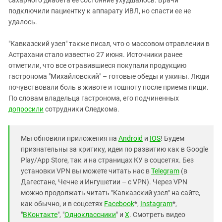
подключили пациентку к аппарату ИВЛ, но спасти ее не
удалось.
"Кавказский узел" также писал, что о массовом отравлении в
Астрахани стало известно 27 июня. Источники ранее
отметили, что все отравившиеся покупали продукцию
гастронома "Михайловский" – готовые обеды и ужины. Люди
почувствовали боль в животе и тошноту после приема пищи.
По словам владельца гастронома, его подчиненных
допросили
сотрудники Следкома.
Мы обновили приложения на
Android
и
IOS
! Будем
признательны за критику, идеи по развитию как в Google
Play/App Store, так и на страницах КУ в соцсетях. Без
установки VPN вы можете читать нас в
Telegram
(в
Дагестане, Чечне и Ингушетии – с VPN). Через VPN
можно продолжать читать "Кавказский узел" на сайте,
как обычно, и в соцсетях
Facebook
*,
Instagram
*,
"
ВКонтакте
", "
Одноклассники
" и
X
. Смотреть видео