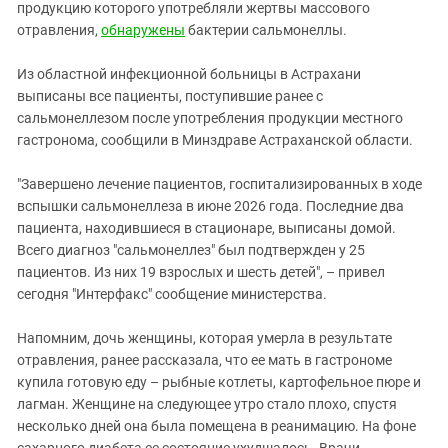
Южный Кавказ
продукцию которого употребляли жертвы массового
отравления,
обнаружены
бактерии сальмонеллы.
ЮФО
Из областной инфекционной больницы в Астрахани
выписаны все пациенты, поступившие ранее с
сальмонеллезом после употребления продукции местного
гастронома, сообщили в Минздраве Астраханской области.
"Завершено лечение пациентов, госпитализированных в ходе
вспышки сальмонеллеза в июне 2026 года. Последние два
пациента, находившиеся в стационаре, выписаны домой.
Всего диагноз "сальмонеллез" был подтвержден у 25
пациентов. Из них 19 взрослых и шесть детей", – привел
сегодня "Интерфакс" сообщение министерства.
Напомним, дочь женщины, которая умерла в результате
отравления, ранее рассказала, что ее мать в гастрономе
купила готовую еду – рыбные котлеты, картофельное пюре и
лагман. Женщине на следующее утро стало плохо, спустя
несколько дней она была помещена в реанимацию. На фоне
сахарного диабета ее состояние ухудшалось. Врачи