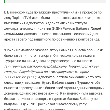
В Бакинском суде по тяжким преступлениям на процессе по
делу Toplum TV 6 июля были продолжены заключительные
выступления адвокатов. Адвокат члена Института
демократических инициатив (ИДИ) Рамиля Бабаева
Гюнай
Исмайлова
указала на несостоятельность оснований для
ареста своего подзащитного по обвинению в контрабанде.
"Гюнай Исмайлова указала, что у Рамиля Бабаева вообще не
было заграничного паспорта. Он несколько раз ездил в
Турцию по личным делам по удостоверению личности
(внутреннему паспорту Азербайджана; Турция пропускает
граждан Азербайджана по этим документам, - прим.
"Кавказского узла")
. Адвокат обратила внимание на то, что
следствие утверждает, будто Бабаев ездил в Турцию, чтобы
вывезти переведенные в банки этой страны деньги западных
доноров, однако это невозможно. Как подчеркнула адвокат,
без заграничного паспорта в турецких банках Бабаеву не
выдали бы деньги", - рассказал "Кавказскому узлу"
наблюдавший за процессом активист.