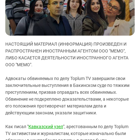
ЗАСТАВЛЯЕТ
Дагестан
КАВКАЗ ЗА ПАЛЕСТИНУ
Ингушетия
ИНАКОМЫСЛИЕ В ЧЕЧНЕ
Кабардино-Балкария
ПРЕСЛЕДОВАНИЕ АКТИВИСТОВ
МОБИЛИЗАЦИЯ И ПРОТЕСТЫ
Калмыкия
НАСТОЯЩИЙ МАТЕРИАЛ (ИНФОРМАЦИЯ) ПРОИЗВЕДЕН И
Карачаево-Черкесия
РАСПРОСТРАНЕН ИНОСТРАННЫМ АГЕНТОМ ООО "МЕМО",
Краснодарский край
ЛИБО КАСАЕТСЯ ДЕЯТЕЛЬНОСТИ ИНОСТРАННОГО АГЕНТА
Нагорный Карабах
ООО "МЕМО".
Российская Федерация
Адвокаты обвиняемых по делу Toplum TV завершили свои
Ростовская область
заключительные выступления в Бакинском суде по тяжким
преступлениям, призвав оправдать всех обвиняемых.
Северная Осетия - Алания
Обвинение не подкреплено доказательствами, а некоторые
СКФО
его положения противоречат материалам дела и
Ставропольский край
действующим законам, указали защитники.
Чечня
Как писал "
Кавказский узел
", арестованным по делу Toplum
Южная Осетия
TV активистам и журналистам, которые изначально были