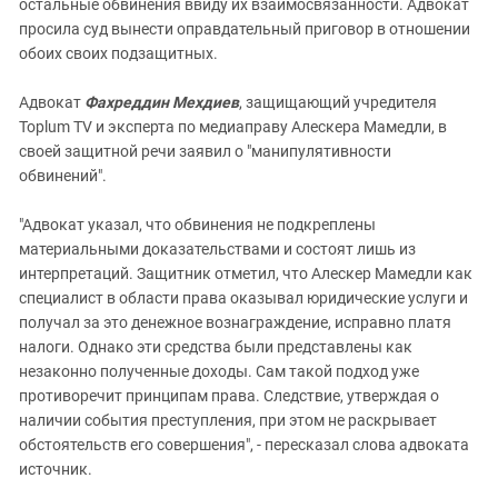
остальные обвинения ввиду их взаимосвязанности. Адвокат
просила суд вынести оправдательный приговор в отношении
обоих своих подзащитных.
Адвокат
Фахреддин Мехдиев
, защищающий учредителя
Toplum TV и эксперта по медиаправу Алескера Мамедли, в
своей защитной речи заявил о "манипулятивности
обвинений".
"Адвокат указал, что обвинения не подкреплены
материальными доказательствами и состоят лишь из
интерпретаций. Защитник отметил, что Алескер Мамедли как
специалист в области права оказывал юридические услуги и
получал за это денежное вознаграждение, исправно платя
налоги. Однако эти средства были представлены как
незаконно полученные доходы. Сам такой подход уже
противоречит принципам права. Следствие, утверждая о
наличии события преступления, при этом не раскрывает
обстоятельств его совершения", - пересказал слова адвоката
источник.