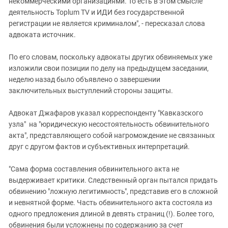
некоммерческими организациями. То есть в этом смысле
деятельность Toplum TV и ИДИ без государственной
регистрации не является криминалом", - пересказал слова
адвоката источник.
По его словам, поскольку адвокаты других обвиняемых уже
изложили свои позиции по делу на предыдущем заседании,
неделю назад было объявлено о завершении
заключительных выступлений стороны защиты.
Адвокат Джафаров указал корреспонденту "Кавказского
узла" на "юридическую несостоятельность обвинительного
акта", представляющего собой нагромождение не связанных
друг с другом фактов и субъективных интерпретаций.
"Сама форма составления обвинительного акта не
выдерживает критики. Следственный орган пытался придать
обвинению "ложную легитимность", представив его в сложной
и невнятной форме. Часть обвинительного акта состояла из
одного предложения длиной в девять страниц (!). Более того,
обвинения были усложнены по содержанию за счет