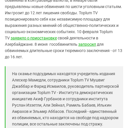
обвинены в контрабанде валюты, в январе были
Южный Кавказ
предъявлены новые обвинения по шести уголовным статьям.
ЮФО
Им грозит до 12 лет лишения свободы. Toplum TV
позиционировало себя как независимую площадку для
выражения разных мнений об общественно-политических и
социально-экономических событиях. 10 февраля Toplum
TV
заявило о приостановке
своей деятельности в
Азербайджане. 8 июня гособвинитель
запросил
для
обвиняемых длительные сроки тюремного заключения - от 13
до 16 лет.
На скамье подсудимых находятся учредитель издания
Алескер Мамедли, сотрудники Toplum TV Мушвиг
Джаббар и Фарид Исмаилов, руководитель партнерской
организации Toplum TV - Института демократических
инициатив Акиф Гурбанов и сотрудники института
Руслан Иззетли, Али Зейнал, Рамиль Бабаев, Илькин
Амрахов и Эльмир Аббасов. Последний - единственный
из обвиняемых, кто находится на свободе под надзором
полиции, все остальные заключены под стражу.