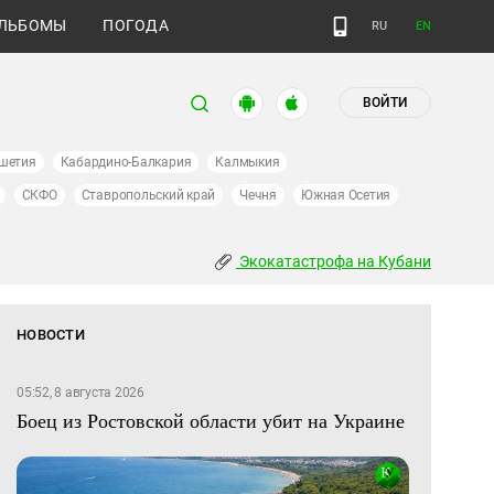
ЛЬБОМЫ
ПОГОДА
RU
EN
ВОЙТИ
шетия
Кабардино-Балкария
Калмыкия
СКФО
Ставропольский край
Чечня
Южная Осетия
Экокатастрофа на Кубани
НОВОСТИ
05:52, 8 августа 2026
Боец из Ростовской области убит на Украине