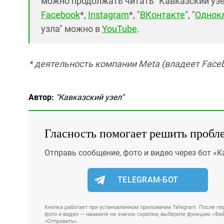
можно продолжать читать "Кавказский узел"
Facebook
*,
Instagram
*, "
ВКонтакте
", "
Однок
узла" можно в
YouTube
.
* деятельность компании Meta (владеет Faceb
Автор:
"Кавказский узел"
Гласность помогает решить пробл
Отправь сообщение, фото и видео через бот «К
TELEGRAM-БОТ
Кнопка работает при установленном приложении Telegram. После пер
фото и видео — нажмите на значок скрепки, выберите функцию «Файл
«Отправить».