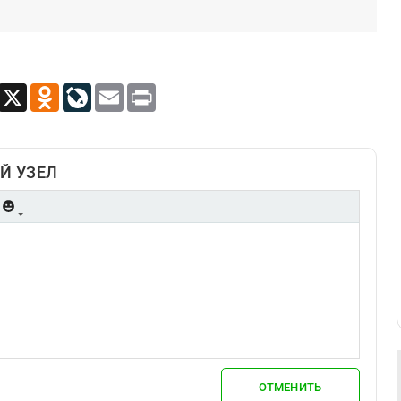
App
Viber
X
Odnoklassniki
LiveJournal
Email
Print
Й УЗЕЛ
ОТМЕНИТЬ