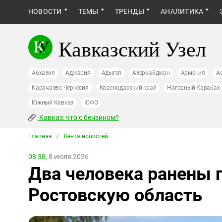
НОВОСТИ
ТЕМЫ
ТРЕНДЫ
АНАЛИТИКА
Кавказский Узел
Абхазия
Аджария
Адыгея
Азербайджан
Армения
А
Карачаево-Черкесия
Краснодарский край
Нагорный Карабах
Южный Кавказ
ЮФО
Кавказ: что с бензином?
Главная
/
Лента новостей
08:38,
8 июля 2026
Два человека ранены п
Ростовскую область