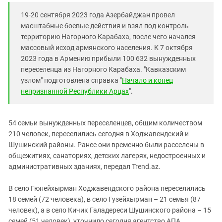
Южный Кавказ
19-20 сентября 2023 года Азербайджан провел
ЮФО
масштабные боевые действия и взял под контроль
территорию Нагорного Карабаха, после чего начался
массовый исход армянского населения. К 7 октября
2023 года в Армению прибыли 100 632 вынужденных
переселенца из Нагорного Карабаха. "Кавказским
узлом" подготовлена справка "
Начало и конец
непризнанной Республики Арцах
".
54 семьи вынужденных переселенцев, общим количеством
210 человек, переселились сегодня в Ходжавендский и
Шушинский районы. Ранее они временно были расселены в
общежитиях, санаториях, детских лагерях, недостроенных и
административных зданиях, передал Trend.az.
В село Гюнейхырман Ходжавендского района переселились
18 семей (72 человека), в село Гузейхырман – 21 семья (87
человек), а в село Кичик Галадереси Шушинского района – 15
семей (51 человек), уточнило сегодня агентство АПА.