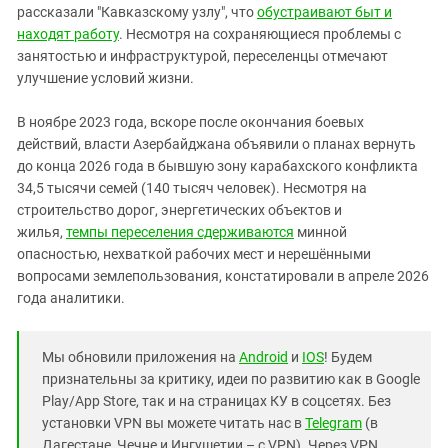
рассказали "Кавказскому узлу", что
обустраивают быт и
находят работу
. Несмотря на сохраняющиеся проблемы с
занятостью и инфраструктурой, переселенцы отмечают
улучшение условий жизни.
В ноябре 2023 года, вскоре после окончания боевых
действий, власти Азербайджана объявили о планах вернуть
до конца 2026 года в бывшую зону карабахского конфликта
34,5 тысячи семей (140 тысяч человек). Несмотря на
строительство дорог, энергетических объектов и
жилья,
темпы переселения сдерживаются
минной
опасностью, нехваткой рабочих мест и нерешёнными
вопросами землепользования, констатировали в апреле 2026
года аналитики.
Мы обновили приложения на
Android
и
IOS
! Будем
признательны за критику, идеи по развитию как в Google
Play/App Store, так и на страницах КУ в соцсетях. Без
установки VPN вы можете читать нас в
Telegram
(в
Дагестане, Чечне и Ингушетии – с VPN). Через VPN