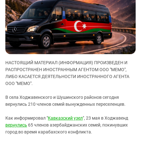
ЗАСТАВЛЯЕТ
Дагестан
КАВКАЗ ЗА ПАЛЕСТИНУ
Ингушетия
ИНАКОМЫСЛИЕ В ЧЕЧНЕ
Кабардино-Балкария
ПРЕСЛЕДОВАНИЕ АКТИВИСТОВ
МОБИЛИЗАЦИЯ И ПРОТЕСТЫ
Калмыкия
Карачаево-Черкесия
Краснодарский край
НАСТОЯЩИЙ МАТЕРИАЛ (ИНФОРМАЦИЯ) ПРОИЗВЕДЕН И
Нагорный Карабах
РАСПРОСТРАНЕН ИНОСТРАННЫМ АГЕНТОМ ООО "МЕМО",
Российская Федерация
ЛИБО КАСАЕТСЯ ДЕЯТЕЛЬНОСТИ ИНОСТРАННОГО АГЕНТА
ООО "МЕМО".
Ростовская область
Северная Осетия - Алания
В села Ходжавенского и Шушинского районов сегодня
СКФО
вернулись 210 членов семей вынужденных переселенцев.
Ставропольский край
Как информировал "
Кавказский узел
", 23 мая в Ходжавенд
Чечня
вернулись
65 членов азербайджанских семей, покинувших
город во время карабахского конфликта.
Южная Осетия