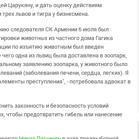
ей Царукяну, и дать оценку действиям
трех львов и тигра у бизнесмена.
нию следователя СК Армении 6 июля был
тировки животных из частного дома Гагика
рации по изъятию животным был введен
чего одна из львиц была доставлена в зоопарк,
иальному заявлению зоопарка, у животного было
еваний (заболевания печени, сердца, легких). Я
элементы преступления", - потребовала адвокат в
нить законность и безопасность условий
, чтобы предотвратить гибель или нанесение
министр
Никол Пашинян
в ходе предвыборной