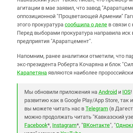
агитации в мае заявил, что завод "Араратце
оппозиционной "Процветающей Армении" Гаги
этого прокуратура
сообщила о деле
в связи с
Перед выборами прокуратура направила иск 
предприятия "Араратцемент".
Напомним, ранее аналитики отметили, что па
экс-президента Роберта Кочаряна и блок "С
Карапетяна
являются наиболее пророссийски
Мы обновили приложения на
Android
и
IOS
развитию как в Google Play/App Store, так 
вы можете читать нас в
Telegram
(в Дагест
можно продолжать читать "Кавказский узел"
Facebook
*,
Instagram
*, "
ВКонтакте
", "
Однок