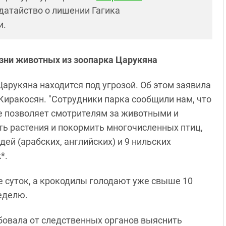
атайство о лишении Гагика
и.
зни животных из зоопарка Царукяна
арукяна находится под угрозой. Об этом заявила
Киракосян. "Сотрудники парка сообщили нам, что
не позволяет смотрителям за животными и
ть растения и покормить многочисленных птиц,
ей (арабских, английских) и 9 нильских
*.
е суток, а крокодилы голодают уже свыше 10
неделю.
овала от следственных органов выяснить