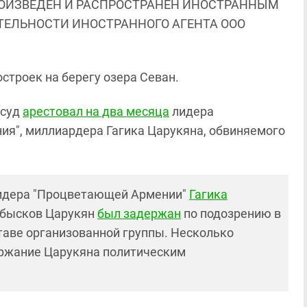
ОИЗВЕДЕН И РАСПРОСТРАНЕН ИНОСТРАННЫМ
ЯТЕЛЬНОСТИ ИНОСТРАННОГО АГЕНТА ООО
остроек на берегу озера Севан.
 суд
арестовал на два месяца
лидера
я", миллиардера Гагика Царукяна, обвиняемого
лидера "Процветающей Армении"
Гагика
 обысков Царукян
был задержан
по подозрению в
таве организованной группы. Несколько
ержание Царукяна политическим