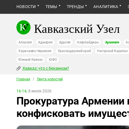
НОВОСТИ
ТЕМЫ
ТРЕНДЫ
АНАЛИТИКА
Кавказский Узел
Абхазия
Аджария
Адыгея
Азербайджан
Армения
А
Карачаево-Черкесия
Краснодарский край
Нагорный Карабах
Южный Кавказ
ЮФО
Кавказ: что с бензином?
Главная
/
Лента новостей
16:14,
8 июля 2026
Прокуратура Армении 
конфисковать имущес