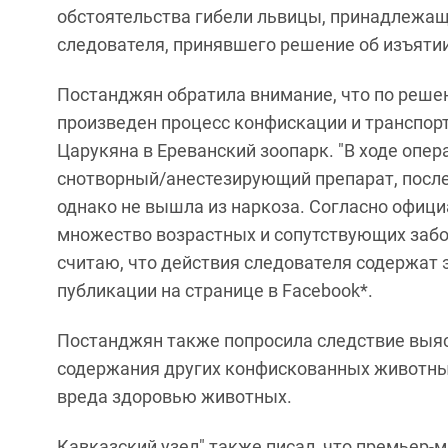
обстоятельства гибели львицы, принадлежащ
следователя, принявшего решение об изъятии 
Постанджян обратила внимание, что по реше
произведен процесс конфискации и транспор
Царукяна в Ереванский зоопарк. "В ходе опе
снотворный/анестезирующий препарат, после 
однако не вышла из наркоза. Согласно офиц
множество возрастных и сопутствующих забол
считаю, что действия следователя содержат 
публикации на странице в Facebook*.
Постанджян также попросила следствие выяс
содержания других конфискованных животных
вреда здоровью животных.
Кавказский узел" также писал, что премьер-