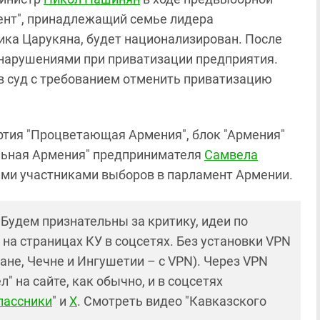
мент", принадлежащий семье лидера
ка Царукяна, будет национализирован. После
 нарушениями при приватизации предприятия.
в суд с требованием отменить приватизацию
ртия "Процветающая Армения", блок "Армения"
ильная Армения" предпринимателя
Самвела
ми участниками выборов в парламент Армении.
! Будем признательны за критику, идеи по
и на страницах КУ в соцсетях. Без установки VPN
ане, Чечне и Ингушетии – с VPN). Через VPN
 на сайте, как обычно, и в соцсетях
лассники
" и
X
. Смотреть видео "Кавказского