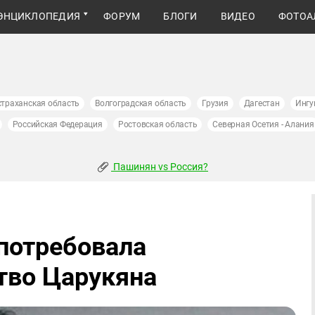
ЭНЦИКЛОПЕДИЯ
ФОРУМ
БЛОГИ
ВИДЕО
ФОТОА
страханская область
Волгоградская область
Грузия
Дагестан
Ингу
Российская Федерация
Ростовская область
Северная Осетия - Алания
Пашинян vs Россия?
потребовала
тво Царукяна