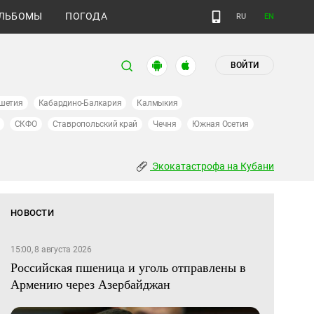
ЛЬБОМЫ
ПОГОДА
RU
EN
ВОЙТИ
шетия
Кабардино-Балкария
Калмыкия
СКФО
Ставропольский край
Чечня
Южная Осетия
Экокатастрофа на Кубани
НОВОСТИ
15:00, 8 августа 2026
Российская пшеница и уголь отправлены в
Армению через Азербайджан