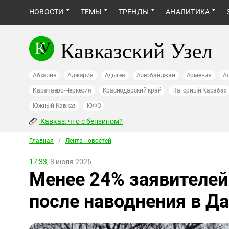
НОВОСТИ
ТЕМЫ
ТРЕНДЫ
АНАЛИТИКА
Кавказский Узел
Абхазия
Аджария
Адыгея
Азербайджан
Армения
А
Карачаево-Черкесия
Краснодарский край
Нагорный Карабах
Южный Кавказ
ЮФО
Кавказ: что с бензином?
Главная
/
Лента новостей
17:33,
8 июля 2026
Менее 24% заявителей
после наводнения в Да