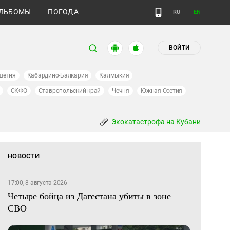
ЛЬБОМЫ
ПОГОДА
RU
EN
ВОЙТИ
шетия
Кабардино-Балкария
Калмыкия
СКФО
Ставропольский край
Чечня
Южная Осетия
Экокатастрофа на Кубани
НОВОСТИ
17:00, 8 августа 2026
Четыре бойца из Дагестана убиты в зоне
СВО