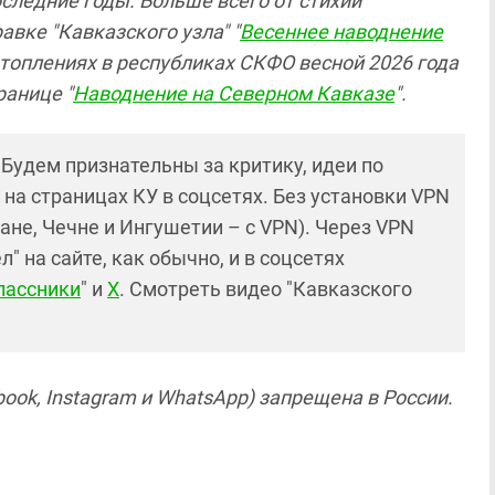
следние годы. Больше всего от стихии
авке "Кавказского узла" "
Весеннее наводнение
дтоплениях в республиках СКФО весной 2026 года
ранице "
Наводнение на Северном Кавказе
".
! Будем признательны за критику, идеи по
и на страницах КУ в соцсетях. Без установки VPN
ане, Чечне и Ингушетии – с VPN). Через VPN
 на сайте, как обычно, и в соцсетях
лассники
" и
X
. Смотреть видео "Кавказского
ook, Instagram и WhatsApp) запрещена в России.