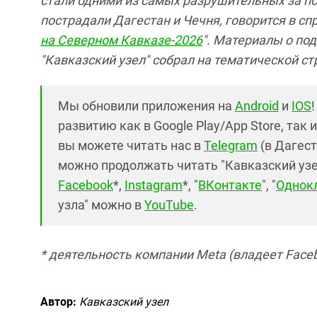
стали одними из самых разрушительных за по
пострадали Дагестан и Чечня, говорится в спр
на Северном Кавказе-2026
". Материалы о по
"Кавказский узел" собрал на тематической ст
Мы обновили приложения на
Android
и
IOS
развитию как в Google Play/App Store, так 
вы можете читать нас в
Telegram
(в Дагест
можно продолжать читать "Кавказский узел"
Facebook
*,
Instagram
*, "
ВКонтакте
", "
Однок
узла" можно в
YouTube
.
* деятельность компании Meta (владеет Faceb
Автор:
Кавказский узел