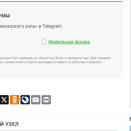
емы
авказского узла» в Telegram
Мобильная форма
ехода в бот, нажмите на «Запустить бота» и напишите нам. Для отправки
», затем отметьте фото или видео в памяти устройства и нажмите
App
Viber
X
Odnoklassniki
LiveJournal
Email
Print
Й УЗЕЛ